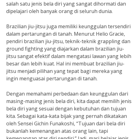
salah satu jenis bela diri yang sangat dihormati dan
dipelajari oleh banyak orang di seluruh dunia.
Brazilian jiu-jitsu juga memiliki keunggulan tersendiri
dalam pertarungan di tanah. Menurut Helio Gracie,
pendiri brazilian jiu-jitsu, teknik-teknik grappling dan
ground fighting yang diajarkan dalam brazilian jiu-
jitsu sangat efektif dalam mengatasi lawan yang lebih
besar dan lebih kuat. Hal ini membuat brazilian jiu-
jitsu menjadi pilihan yang tepat bagi mereka yang
ingin menguasai pertarungan di tanah.
Dengan memahami perbedaan dan keunggulan dari
masing-masing jenis bela diri, kita dapat memilih jenis
bela diri yang sesuai dengan kebutuhan dan tujuan
kita. Sebagai kata-kata bijak yang pernah dikatakan
oleh Sensei Gichin Funakoshi, “Tujuan dari bela diri
bukanlah kemenangan atas orang lain, tapi
kemenangan atas diri sendiri.” Jadi, mari belajar jenis