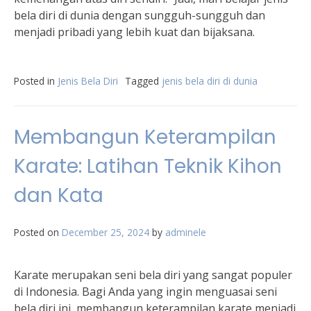
bela diri di dunia dengan sungguh-sungguh dan
menjadi pribadi yang lebih kuat dan bijaksana.
Posted in
Jenis Bela Diri
Tagged
jenis bela diri di dunia
Membangun Keterampilan
Karate: Latihan Teknik Kihon
dan Kata
Posted on
December 25, 2024
by
adminele
Karate merupakan seni bela diri yang sangat populer
di Indonesia. Bagi Anda yang ingin menguasai seni
bela diri ini, membangun keterampilan karate menjadi