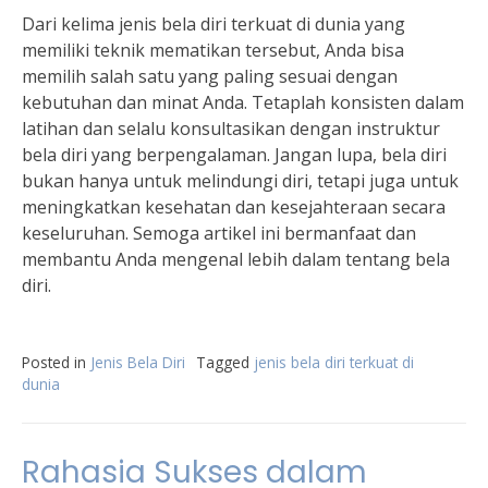
Dari kelima jenis bela diri terkuat di dunia yang
memiliki teknik mematikan tersebut, Anda bisa
memilih salah satu yang paling sesuai dengan
kebutuhan dan minat Anda. Tetaplah konsisten dalam
latihan dan selalu konsultasikan dengan instruktur
bela diri yang berpengalaman. Jangan lupa, bela diri
bukan hanya untuk melindungi diri, tetapi juga untuk
meningkatkan kesehatan dan kesejahteraan secara
keseluruhan. Semoga artikel ini bermanfaat dan
membantu Anda mengenal lebih dalam tentang bela
diri.
Posted in
Jenis Bela Diri
Tagged
jenis bela diri terkuat di
dunia
Rahasia Sukses dalam