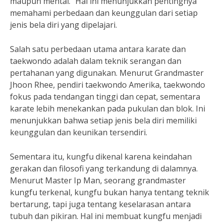
maupun mental.” Hal ini menunjukkan pentingnya
memahami perbedaan dan keunggulan dari setiap
jenis bela diri yang dipelajari.
Salah satu perbedaan utama antara karate dan
taekwondo adalah dalam teknik serangan dan
pertahanan yang digunakan. Menurut Grandmaster
Jhoon Rhee, pendiri taekwondo Amerika, taekwondo
fokus pada tendangan tinggi dan cepat, sementara
karate lebih menekankan pada pukulan dan blok. Ini
menunjukkan bahwa setiap jenis bela diri memiliki
keunggulan dan keunikan tersendiri.
Sementara itu, kungfu dikenal karena keindahan
gerakan dan filosofi yang terkandung di dalamnya.
Menurut Master Ip Man, seorang grandmaster
kungfu terkenal, kungfu bukan hanya tentang teknik
bertarung, tapi juga tentang keselarasan antara
tubuh dan pikiran. Hal ini membuat kungfu menjadi