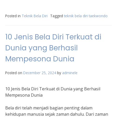
Posted in
Teknik Bela Diri
Tagged
teknik bela diri taekwondo
10 Jenis Bela Diri Terkuat di
Dunia yang Berhasil
Mempesona Dunia
Posted on
December 25, 2024
by
adminele
10 Jenis Bela Diri Terkuat di Dunia yang Berhasil
Mempesona Dunia
Bela diri telah menjadi bagian penting dalam
kehidupan manusia sejak zaman dahulu. Dari zaman