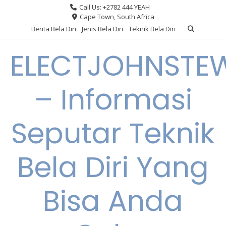
Skip
Call Us: +2782 444 YEAH
to
Cape Town, South Africa
content
Berita Bela Diri
Jenis Bela Diri
Teknik Bela Diri
ELECTJOHNSTE
– Informasi
Seputar Teknik
Bela Diri Yang
Bisa Anda