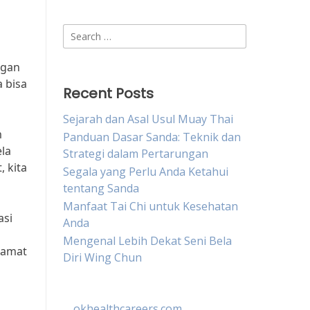
Search
for:
ngan
a bisa
Recent Posts
Sejarah dan Asal Usul Muay Thai
m
Panduan Dasar Sanda: Teknik dan
ela
Strategi dalam Pertarungan
, kita
Segala yang Perlu Anda Ketahui
tentang Sanda
Manfaat Tai Chi untuk Kesehatan
asi
Anda
Mengenal Lebih Dekat Seni Bela
lamat
Diri Wing Chun
okhealthcareers.com