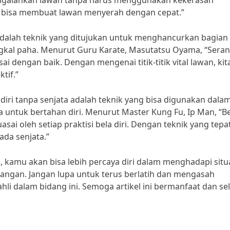
engalahkan lawan tanpa harus menggunakan kekerasan
an bisa membuat lawan menyerah dengan cepat.”
l adalah teknik yang ditujukan untuk menghancurkan bagian
pangkal paha. Menurut Guru Karate, Masutatsu Oyama, “Sera
i dengan baik. Dengan mengenai titik-titik vital lawan, kit
tif.”
la diri tanpa senjata adalah teknik yang bisa digunakan dala
ata untuk bertahan diri. Menurut Master Kung Fu, Ip Man, “B
sai oleh setiap praktisi bela diri. Dengan teknik yang tepat
ada senjata.”
 kamu akan bisa lebih percaya diri dalam menghadapi situ
rangan. Jangan lupa untuk terus berlatih dan mengasah
li dalam bidang ini. Semoga artikel ini bermanfaat dan se