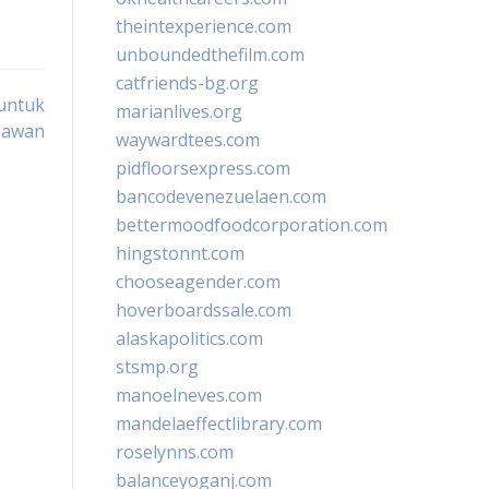
theintexperience.com
unboundedthefilm.com
catfriends-bg.org
 untuk
marianlives.org
Lawan
waywardtees.com
pidfloorsexpress.com
bancodevenezuelaen.com
bettermoodfoodcorporation.com
hingstonnt.com
chooseagender.com
hoverboardssale.com
alaskapolitics.com
stsmp.org
manoelneves.com
mandelaeffectlibrary.com
roselynns.com
balanceyoganj.com