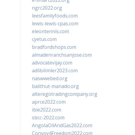
e-smart2022.org
ngrc2022.org
leesfamilyfoods.com
lewis-lewis-cpas.com
eleontennis.com
cyetus.com
bradfordshops.com
almadenranchsanjose.com
advocatevijay.com
adlibilimler2023.com
naswwebed.org
balithut-manado.org
alteregotradingcompany.org
aprce2022.com
ibie2022.com
sbcc-2022.com
AngolaOilAndGas2022.com
Convoy4Freedom2022.com