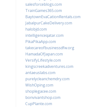
salesforceblogs.com
TrainGames365.com
BaytownEvaCationRentals.com
JabalpurCakeDelivery.com
halobjd.com
intelligenceqatar.com
PikaPikaApp.com
takecareofbusinessdfw.org
HamadaOfJapan.com
VersifyLifestyle.com
kingscreekadventures.com
antaeuslabs.com
purelycleanchemdry.com
WishOping.com
shoplegacee.com
bonvivantshop.com
CupPlante.com