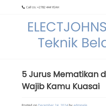
Skip
Call Us: +2782 444 YEAH
to
content
ELECTJOHNS
Teknik Bel
5 Jurus Mematikan d
Wajib Kamu Kuasai
Posted on
December 24, 2024
by
adminele