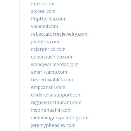
mpzin.com
stcreal.com
PopUpFlea.com
valueml.com
rebeccatorresjewelry.com
jmpbliss.com
drjorgerico.com
queensushipa.com
wendyweimerdds.com
ameri-camp.com
hrsreceivables.com
empconst1.com
cinderella-support.com
bigpinkrestaurant.com
inspirehuahin.com
memmingerspainting.com
jeremypbeasley.com