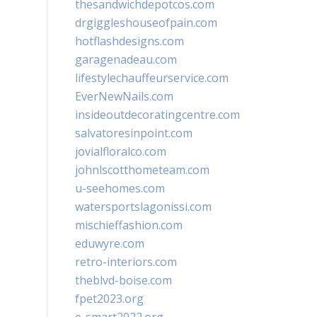
thesandwichdepotcos.com
drgiggleshouseofpain.com
hotflashdesigns.com
garagenadeau.com
lifestylechauffeurservice.com
EverNewNails.com
insideoutdecoratingcentre.com
salvatoresinpoint.com
jovialfloralco.com
johnlscotthometeam.com
u-seehomes.com
watersportslagonissi.com
mischieffashion.com
eduwyre.com
retro-interiors.com
theblvd-boise.com
fpet2023.org