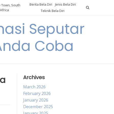
Berita Bela Diri
Jenis Bela Diri
 Town, South
Africa
Teknik Bela Diri
asi Seputar
a Anda Coba
la
Archives
March 2026
February 2026
January 2026
December 2025
January 2025