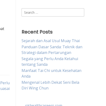
Search
for:
pat
Recent Posts
Sejarah dan Asal Usul Muay Thai
Panduan Dasar Sanda: Teknik dan
Strategi dalam Pertarungan
Segala yang Perlu Anda Ketahui
tentang Sanda
Manfaat Tai Chi untuk Kesehatan
Anda
Mengenal Lebih Dekat Seni Bela
 Perlu
Diri Wing Chun
kuasai
okhealthcareers.com