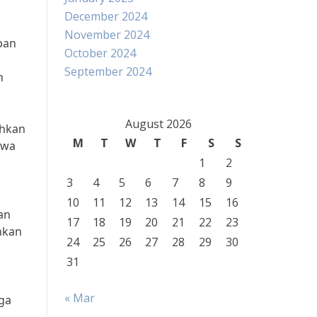
December 2024
November 2024
pan
October 2024
September 2024
n
August 2026
ahkan
M
T
W
T
F
S
S
hwa
1
2
3
4
5
6
7
8
9
10
11
12
13
14
15
16
an
17
18
19
20
21
22
23
hkan
24
25
26
27
28
29
30
31
« Mar
ga