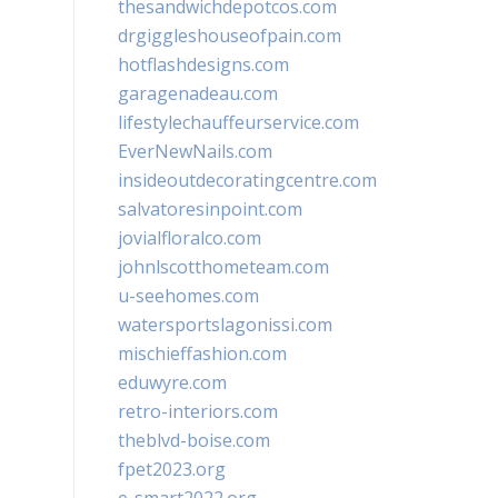
thesandwichdepotcos.com
drgiggleshouseofpain.com
hotflashdesigns.com
garagenadeau.com
lifestylechauffeurservice.com
EverNewNails.com
insideoutdecoratingcentre.com
salvatoresinpoint.com
jovialfloralco.com
johnlscotthometeam.com
u-seehomes.com
watersportslagonissi.com
mischieffashion.com
eduwyre.com
retro-interiors.com
theblvd-boise.com
fpet2023.org