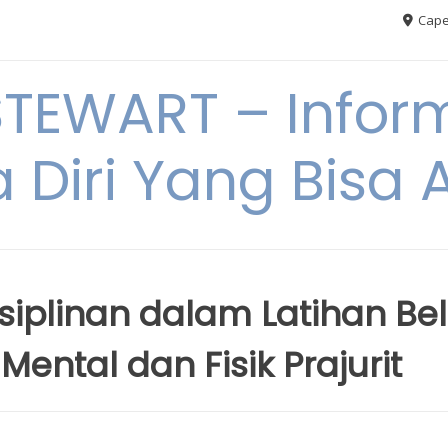
Cape
TEWART – Inform
a Diri Yang Bis
iplinan dalam Latihan Be
Mental dan Fisik Prajurit