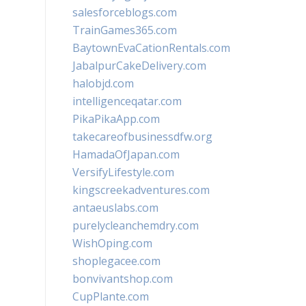
salesforceblogs.com
TrainGames365.com
BaytownEvaCationRentals.com
JabalpurCakeDelivery.com
halobjd.com
intelligenceqatar.com
PikaPikaApp.com
takecareofbusinessdfw.org
HamadaOfJapan.com
VersifyLifestyle.com
kingscreekadventures.com
antaeuslabs.com
purelycleanchemdry.com
WishOping.com
shoplegacee.com
bonvivantshop.com
CupPlante.com