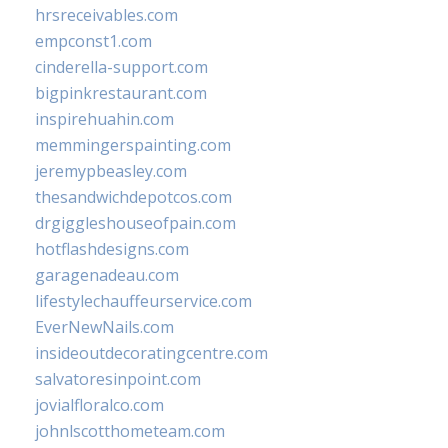
hrsreceivables.com
empconst1.com
cinderella-support.com
bigpinkrestaurant.com
inspirehuahin.com
memmingerspainting.com
jeremypbeasley.com
thesandwichdepotcos.com
drgiggleshouseofpain.com
hotflashdesigns.com
garagenadeau.com
lifestylechauffeurservice.com
EverNewNails.com
insideoutdecoratingcentre.com
salvatoresinpoint.com
jovialfloralco.com
johnlscotthometeam.com