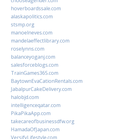
chooseagender.com
hoverboardssale.com
alaskapolitics.com
stsmp.org
manoelneves.com
mandelaeffectlibrary.com
roselynns.com
balanceyoganj.com
salesforceblogs.com
TrainGames365.com
BaytownEvaCationRentals.com
JabalpurCakeDelivery.com
halobjd.com
intelligenceqatar.com
PikaPikaApp.com
takecareofbusinessdfw.org
HamadaOfJapan.com
VersifyLifestyle.com