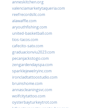
anneskitchen.org
valenciamarketytaqueria.com
reefrecordsllc.com
alawaffle.com
aryouthfishing.com
united-basketball.com
tios-tacos.com
cafecito-satx.com
graduacionviu2023.com
pecanjackstogo.com
zengardendayspa.com
sparklejewelryinc.com
ironcladtattoostudio.com
bruinshome.com
annascleaningsvc.com
wolfcitytattoo.com
oysterbayturkeytrot.com