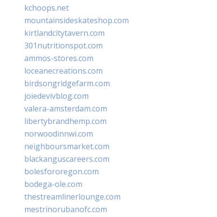
kchoops.net
mountainsideskateshop.com
kirtlandcitytavern.com
301nutritionspot.com
ammos-stores.com
loceanecreations.com
birdsongridgefarm.com
joiedevivblog.com
valera-amsterdam.com
libertybrandhemp.com
norwoodinnwi.com
neighboursmarket.com
blackanguscareers.com
bolesfororegon.com
bodega-ole.com
thestreamlinerlounge.com
mestrinorubanofc.com