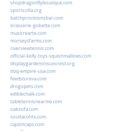
shopdragonflyboutique.com
sportszilla.org
batchprovisionsbar.com
brasserie-gobette.com
musicrearte.com
morseysfarms.com
riverviewtennis.com
official-kelly-toys-squishmallows.com
displaygardenonsuncrest.org
bbq-empire-usa.com
feedstoreva.com
drogopets.com
ediblechalk.com
tabletennisnearme.com
oaksofa.com
soultacohtx.com
capishcaps.com