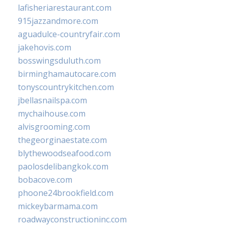
lafisheriarestaurant.com
915jazzandmore.com
aguadulce-countryfair.com
jakehovis.com
bosswingsduluth.com
birminghamautocare.com
tonyscountrykitchen.com
jbellasnailspa.com
mychaihouse.com
alvisgrooming.com
thegeorginaestate.com
blythewoodseafood.com
paolosdelibangkok.com
bobacove.com
phoone24brookfield.com
mickeybarmama.com
roadwayconstructioninc.com