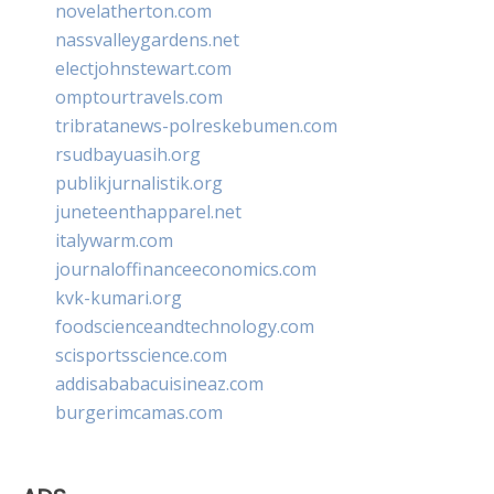
novelatherton.com
nassvalleygardens.net
electjohnstewart.com
omptourtravels.com
tribratanews-polreskebumen.com
rsudbayuasih.org
publikjurnalistik.org
juneteenthapparel.net
italywarm.com
journaloffinanceeconomics.com
kvk-kumari.org
foodscienceandtechnology.com
scisportsscience.com
addisababacuisineaz.com
burgerimcamas.com