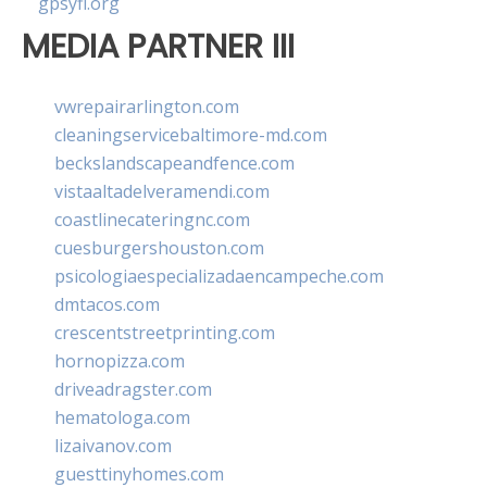
gpsyfl.org
MEDIA PARTNER III
vwrepairarlington.com
cleaningservicebaltimore-md.com
beckslandscapeandfence.com
vistaaltadelveramendi.com
coastlinecateringnc.com
cuesburgershouston.com
psicologiaespecializadaencampeche.com
dmtacos.com
crescentstreetprinting.com
hornopizza.com
driveadragster.com
hematologa.com
lizaivanov.com
guesttinyhomes.com