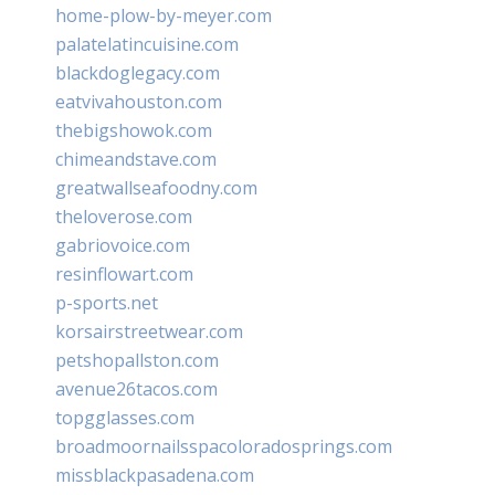
home-plow-by-meyer.com
palatelatincuisine.com
blackdoglegacy.com
eatvivahouston.com
thebigshowok.com
chimeandstave.com
greatwallseafoodny.com
theloverose.com
gabriovoice.com
resinflowart.com
p-sports.net
korsairstreetwear.com
petshopallston.com
avenue26tacos.com
topgglasses.com
broadmoornailsspacoloradosprings.com
missblackpasadena.com