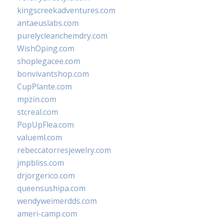
kingscreekadventures.com
antaeuslabs.com
purelycleanchemdry.com
WishOping.com
shoplegacee.com
bonvivantshop.com
CupPlante.com
mpzin.com
stcreal.com
PopUpFlea.com
valueml.com
rebeccatorresjewelry.com
jmpbliss.com
drjorgerico.com
queensushipa.com
wendyweimerdds.com
ameri-camp.com