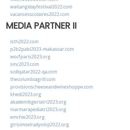
waitangidayfestival2022.com
vacancesscolaires2022.com
MEDIA PARTNER II
isth2022.com
p2b2pabi2023-makassar.com
wocfparis2023.org
sinc2023.com
scdlqatar2022-qa.com
thecolumbiagrill.com
provisionscheeseandwineshoppe.com
khedi2023.org
akademikgeriatri2023.org
marmarapediatri2023.org
emchie2023.org
girisimselradyoloji2022.org