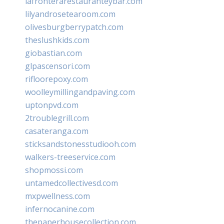
lafronterarestauranteybar.com
lilyandrosetearoom.com
olivesburgberrypatch.com
theslushkids.com
giobastian.com
glpascensori.com
rifloorepoxy.com
woolleymillingandpaving.com
uptonpvd.com
2troublegrill.com
casateranga.com
sticksandstonesstudiooh.com
walkers-treeservice.com
shopmossi.com
untamedcollectivesd.com
mxpwellness.com
infernocanine.com
thepaperhousecollection.com