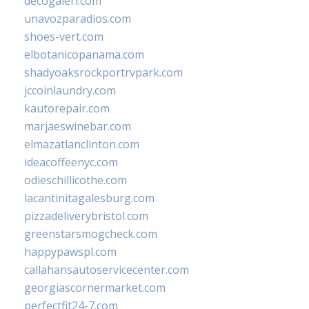
decogaleri.com
unavozparadios.com
shoes-vert.com
elbotanicopanama.com
shadyoaksrockportrvpark.com
jccoinlaundry.com
kautorepair.com
marjaeswinebar.com
elmazatlanclinton.com
ideacoffeenyc.com
odieschillicothe.com
lacantinitagalesburg.com
pizzadeliverybristol.com
greenstarsmogcheck.com
happypawspl.com
callahansautoservicecenter.com
georgiascornermarket.com
perfectfit24-7.com