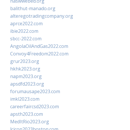
naswwebed.org
balithut-manado.org
alteregotradingcompany.org
aprce2022.com
ibie2022.com
sbcc-2022.com
AngolaOilAndGas2022.com
Convoy4Freedom2022.com
grur2023.org
hkhk2023.org
napm2023.org
apsdfd2023.org
forumausape2023.com
imkl2023.com
careerfaircsd2023.com
apsth2023.com
MedItRio2023.org
lcicon2023boston.com