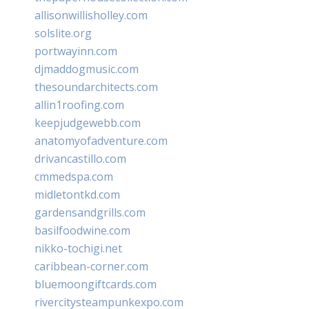
allisonwillisholley.com
solslite.org
portwayinn.com
djmaddogmusic.com
thesoundarchitects.com
allin1roofing.com
keepjudgewebb.com
anatomyofadventure.com
drivancastillo.com
cmmedspa.com
midletontkd.com
gardensandgrills.com
basilfoodwine.com
nikko-tochigi.net
caribbean-corner.com
bluemoongiftcards.com
rivercitysteampunkexpo.com