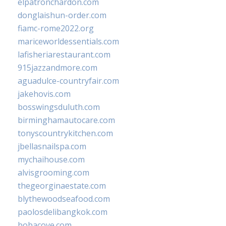
elpatronchardon.com
donglaishun-order.com
fiamc-rome2022.org
mariceworldessentials.com
lafisheriarestaurant.com
915jazzandmore.com
aguadulce-countryfair.com
jakehovis.com
bosswingsduluth.com
birminghamautocare.com
tonyscountrykitchen.com
jbellasnailspa.com
mychaihouse.com
alvisgrooming.com
thegeorginaestate.com
blythewoodseafood.com
paolosdelibangkok.com
bobacove.com