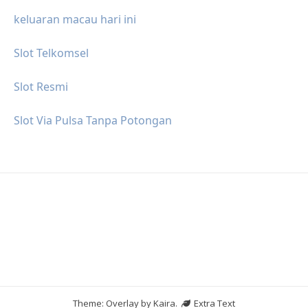
keluaran macau hari ini
Slot Telkomsel
Slot Resmi
Slot Via Pulsa Tanpa Potongan
Theme: Overlay by
Kaira
.
Extra Text