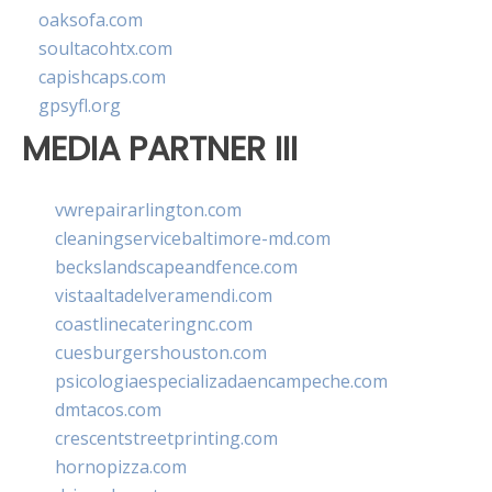
oaksofa.com
soultacohtx.com
capishcaps.com
gpsyfl.org
MEDIA PARTNER III
vwrepairarlington.com
cleaningservicebaltimore-md.com
beckslandscapeandfence.com
vistaaltadelveramendi.com
coastlinecateringnc.com
cuesburgershouston.com
psicologiaespecializadaencampeche.com
dmtacos.com
crescentstreetprinting.com
hornopizza.com