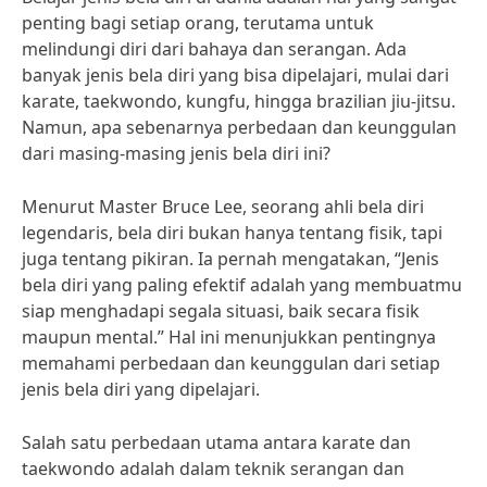
penting bagi setiap orang, terutama untuk
melindungi diri dari bahaya dan serangan. Ada
banyak jenis bela diri yang bisa dipelajari, mulai dari
karate, taekwondo, kungfu, hingga brazilian jiu-jitsu.
Namun, apa sebenarnya perbedaan dan keunggulan
dari masing-masing jenis bela diri ini?
Menurut Master Bruce Lee, seorang ahli bela diri
legendaris, bela diri bukan hanya tentang fisik, tapi
juga tentang pikiran. Ia pernah mengatakan, “Jenis
bela diri yang paling efektif adalah yang membuatmu
siap menghadapi segala situasi, baik secara fisik
maupun mental.” Hal ini menunjukkan pentingnya
memahami perbedaan dan keunggulan dari setiap
jenis bela diri yang dipelajari.
Salah satu perbedaan utama antara karate dan
taekwondo adalah dalam teknik serangan dan