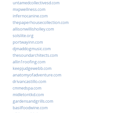
untamedcollectivesd.com
mxpwellness.com
infernocanine.com
thepaperhousecollection.com
allisonwillisholley.com
solslite.org
portwayinn.com
djmaddogmusic.com
thesoundarchitects.com
allin1roofing.com
keepjudgewebb.com
anatomyofadventure.com
drivancastillo.com
cmmedspa.com
midletontkd.com
gardensandgrills.com
basilfoodwine.com