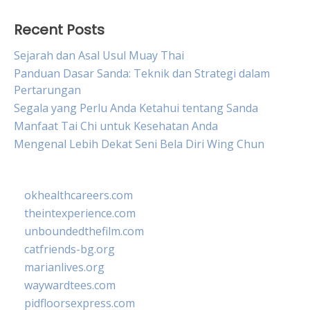
Recent Posts
Sejarah dan Asal Usul Muay Thai
Panduan Dasar Sanda: Teknik dan Strategi dalam
Pertarungan
Segala yang Perlu Anda Ketahui tentang Sanda
Manfaat Tai Chi untuk Kesehatan Anda
Mengenal Lebih Dekat Seni Bela Diri Wing Chun
okhealthcareers.com
theintexperience.com
unboundedthefilm.com
catfriends-bg.org
marianlives.org
waywardtees.com
pidfloorsexpress.com