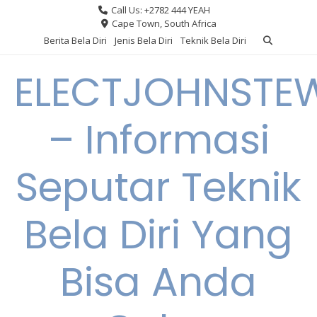
Skip
Call Us: +2782 444 YEAH
to
Cape Town, South Africa
content
Berita Bela Diri
Jenis Bela Diri
Teknik Bela Diri
ELECTJOHNSTE
– Informasi
Seputar Teknik
Bela Diri Yang
Bisa Anda