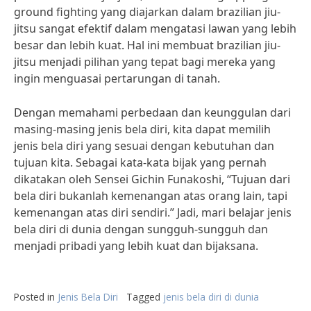
ground fighting yang diajarkan dalam brazilian jiu-
jitsu sangat efektif dalam mengatasi lawan yang lebih
besar dan lebih kuat. Hal ini membuat brazilian jiu-
jitsu menjadi pilihan yang tepat bagi mereka yang
ingin menguasai pertarungan di tanah.
Dengan memahami perbedaan dan keunggulan dari
masing-masing jenis bela diri, kita dapat memilih
jenis bela diri yang sesuai dengan kebutuhan dan
tujuan kita. Sebagai kata-kata bijak yang pernah
dikatakan oleh Sensei Gichin Funakoshi, “Tujuan dari
bela diri bukanlah kemenangan atas orang lain, tapi
kemenangan atas diri sendiri.” Jadi, mari belajar jenis
bela diri di dunia dengan sungguh-sungguh dan
menjadi pribadi yang lebih kuat dan bijaksana.
Posted in
Jenis Bela Diri
Tagged
jenis bela diri di dunia