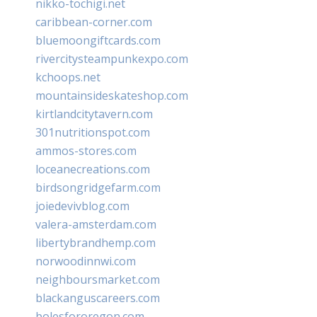
nikko-tochigi.net
caribbean-corner.com
bluemoongiftcards.com
rivercitysteampunkexpo.com
kchoops.net
mountainsideskateshop.com
kirtlandcitytavern.com
301nutritionspot.com
ammos-stores.com
loceanecreations.com
birdsongridgefarm.com
joiedevivblog.com
valera-amsterdam.com
libertybrandhemp.com
norwoodinnwi.com
neighboursmarket.com
blackanguscareers.com
bolesfororegon.com