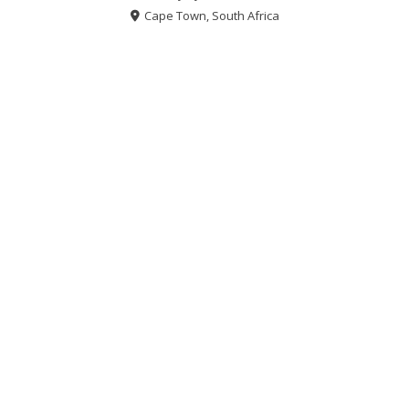
Cape Town, South Africa