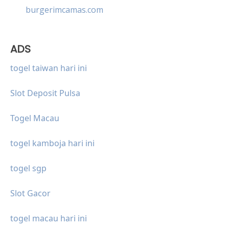
burgerimcamas.com
ADS
togel taiwan hari ini
Slot Deposit Pulsa
Togel Macau
togel kamboja hari ini
togel sgp
Slot Gacor
togel macau hari ini