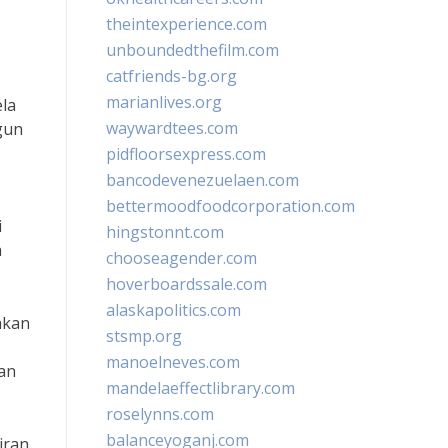
theintexperience.com
unboundedthefilm.com
catfriends-bg.org
marianlives.org
ela
waywardtees.com
gun
pidfloorsexpress.com
bancodevenezuelaen.com
bettermoodfoodcorporation.com
i
hingstonnt.com
h
chooseagender.com
hoverboardssale.com
alaskapolitics.com
akan
stsmp.org
manoelneves.com
an
mandelaeffectlibrary.com
roselynns.com
balanceyoganj.com
iran