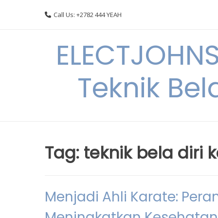
Skip
Call Us: +2782 444 YEAH
to
content
ELECTJOHNS
Teknik Bel
Tag:
teknik bela diri 
Menjadi Ahli Karate: Pera
Meningkatkan Kesehatan 