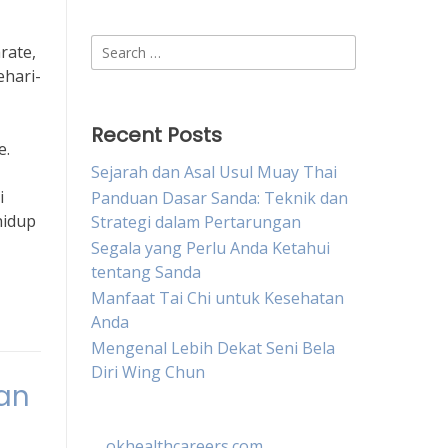
Search
rate,
for:
ehari-
Recent Posts
e.
Sejarah dan Asal Usul Muay Thai
i
Panduan Dasar Sanda: Teknik dan
hidup
Strategi dalam Pertarungan
Segala yang Perlu Anda Ketahui
tentang Sanda
Manfaat Tai Chi untuk Kesehatan
Anda
Mengenal Lebih Dekat Seni Bela
Diri Wing Chun
an
okhealthcareers.com