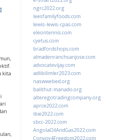
e-smart2022.org
a
ngrc2022.org
leesfamilyfoods.com
lewis-lewis-cpas.com
eleontennis.com
cyetus.com
bradfordshops.com
almadenranchsanjose.com
amun,
advocatevijay.com
ktif.
adlibilimler2023.com
 kita
naswwebed.org
balithut-manado.org
i
alteregotradingcompany.org
ari
aprce2022.com
dan
ibie2022.com
sbcc-2022.com
AngolaOilAndGas2022.com
ulan,
Convoy4Freedom2022.com