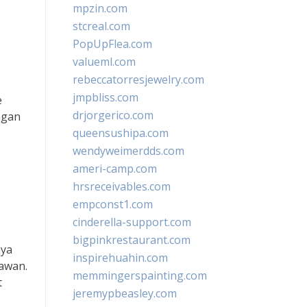
mpzin.com
stcreal.com
PopUpFlea.com
valueml.com
rebeccatorresjewelry.com
jmpbliss.com
e
drjorgerico.com
ngan
queensushipa.com
wendyweimerdds.com
ameri-camp.com
hrsreceivables.com
empconst1.com
cinderella-support.com
bigpinkrestaurant.com
nya
inspirehuahin.com
awan.
memmingerspainting.com
t
jeremypbeasley.com