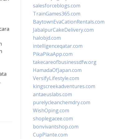
salesforceblogs.com
TrainGames365.com
BaytownEvaCationRentals.com
cara
JabalpurCakeDelivery.com
halobjd.com
n
intelligenceqatar.com
n
PikaPikaApp.com
takecareofbusinessdfw.org
HamadaOfJapan.com
ata
VersifyLifestyle.com
.
kingscreekadventures.com
antaeuslabs.com
purelycleanchemdry.com
WishOping.com
shoplegacee.com
bonvivantshop.com
CupPlante.com