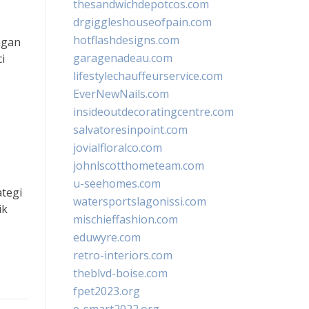
thesandwichdepotcos.com
drgiggleshouseofpain.com
hotflashdesigns.com
ngan
garagenadeau.com
i
lifestylechauffeurservice.com
EverNewNails.com
insideoutdecoratingcentre.com
salvatoresinpoint.com
jovialfloralco.com
johnlscotthometeam.com
u-seehomes.com
ategi
watersportslagonissi.com
ik
mischieffashion.com
eduwyre.com
retro-interiors.com
theblvd-boise.com
fpet2023.org