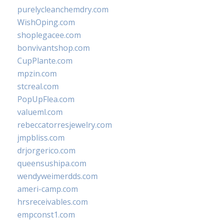
purelycleanchemdry.com
WishOping.com
shoplegacee.com
bonvivantshop.com
CupPlante.com
mpzin.com
stcreal.com
PopUpFlea.com
valueml.com
rebeccatorresjewelry.com
jmpbliss.com
drjorgerico.com
queensushipa.com
wendyweimerdds.com
ameri-camp.com
hrsreceivables.com
empconst1.com