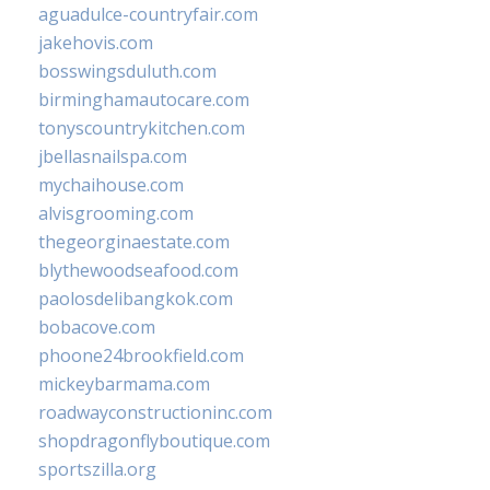
aguadulce-countryfair.com
jakehovis.com
bosswingsduluth.com
birminghamautocare.com
tonyscountrykitchen.com
jbellasnailspa.com
mychaihouse.com
alvisgrooming.com
thegeorginaestate.com
blythewoodseafood.com
paolosdelibangkok.com
bobacove.com
phoone24brookfield.com
mickeybarmama.com
roadwayconstructioninc.com
shopdragonflyboutique.com
sportszilla.org