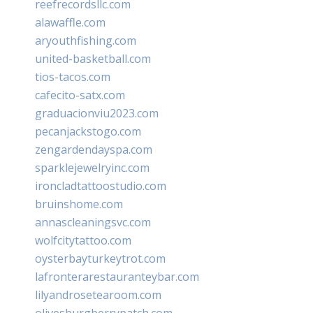
reefrecordsllc.com
alawaffle.com
aryouthfishing.com
united-basketball.com
tios-tacos.com
cafecito-satx.com
graduacionviu2023.com
pecanjackstogo.com
zengardendayspa.com
sparklejewelryinc.com
ironcladtattoostudio.com
bruinshome.com
annascleaningsvc.com
wolfcitytattoo.com
oysterbayturkeytrot.com
lafronterarestauranteybar.com
lilyandrosetearoom.com
olivesburgberrypatch.com