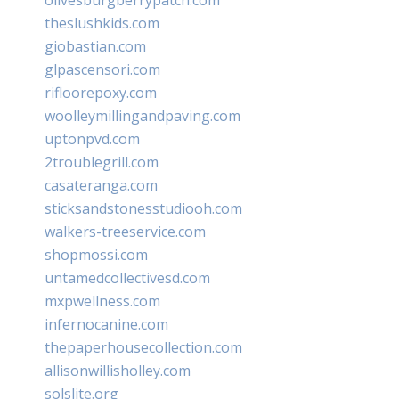
theslushkids.com
giobastian.com
glpascensori.com
rifloorepoxy.com
woolleymillingandpaving.com
uptonpvd.com
2troublegrill.com
casateranga.com
sticksandstonesstudiooh.com
walkers-treeservice.com
shopmossi.com
untamedcollectivesd.com
mxpwellness.com
infernocanine.com
thepaperhousecollection.com
allisonwillisholley.com
solslite.org