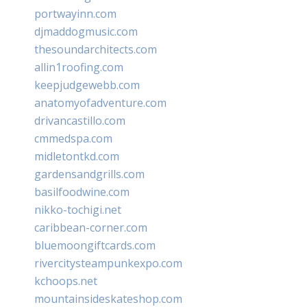
portwayinn.com
djmaddogmusic.com
thesoundarchitects.com
allin1roofing.com
keepjudgewebb.com
anatomyofadventure.com
drivancastillo.com
cmmedspa.com
midletontkd.com
gardensandgrills.com
basilfoodwine.com
nikko-tochigi.net
caribbean-corner.com
bluemoongiftcards.com
rivercitysteampunkexpo.com
kchoops.net
mountainsideskateshop.com