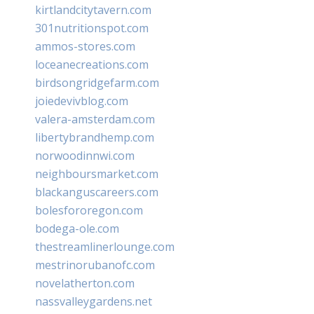
kirtlandcitytavern.com
301nutritionspot.com
ammos-stores.com
loceanecreations.com
birdsongridgefarm.com
joiedevivblog.com
valera-amsterdam.com
libertybrandhemp.com
norwoodinnwi.com
neighboursmarket.com
blackanguscareers.com
bolesfororegon.com
bodega-ole.com
thestreamlinerlounge.com
mestrinorubanofc.com
novelatherton.com
nassvalleygardens.net