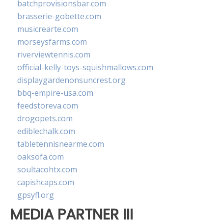
batchprovisionsbar.com
brasserie-gobette.com
musicrearte.com
morseysfarms.com
riverviewtennis.com
official-kelly-toys-squishmallows.com
displaygardenonsuncrest.org
bbq-empire-usa.com
feedstoreva.com
drogopets.com
ediblechalk.com
tabletennisnearme.com
oaksofa.com
soultacohtx.com
capishcaps.com
gpsyfl.org
MEDIA PARTNER III