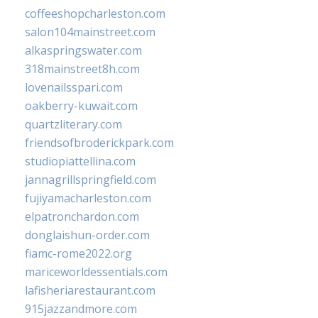
coffeeshopcharleston.com
salon104mainstreet.com
alkaspringswater.com
318mainstreet8h.com
lovenailsspari.com
oakberry-kuwait.com
quartzliterary.com
friendsofbroderickpark.com
studiopiattellina.com
jannagrillspringfield.com
fujiyamacharleston.com
elpatronchardon.com
donglaishun-order.com
fiamc-rome2022.org
mariceworldessentials.com
lafisheriarestaurant.com
915jazzandmore.com