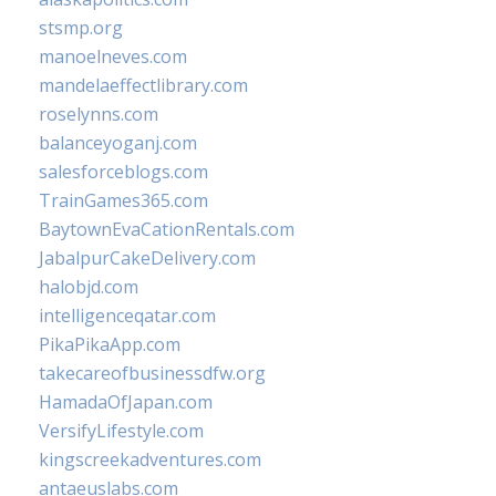
stsmp.org
manoelneves.com
mandelaeffectlibrary.com
roselynns.com
balanceyoganj.com
salesforceblogs.com
TrainGames365.com
BaytownEvaCationRentals.com
JabalpurCakeDelivery.com
halobjd.com
intelligenceqatar.com
PikaPikaApp.com
takecareofbusinessdfw.org
HamadaOfJapan.com
VersifyLifestyle.com
kingscreekadventures.com
antaeuslabs.com