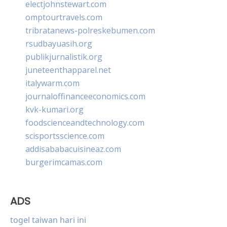
electjohnstewart.com
omptourtravels.com
tribratanews-polreskebumen.com
rsudbayuasih.org
publikjurnalistik.org
juneteenthapparel.net
italywarm.com
journaloffinanceeconomics.com
kvk-kumari.org
foodscienceandtechnology.com
scisportsscience.com
addisababacuisineaz.com
burgerimcamas.com
ADS
togel taiwan hari ini