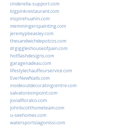
cinderella-support.com
bigpinkrestaurant.com
inspirehuahin.com
memmingerspainting.com
jeremypbeasley.com
thesandwichdepotcos.com
drgiggleshouseofpain.com
hotflashdesigns.com
garagenadeau.com
lifestylechauffeurservice.com
EverNewNails.com
insideoutdecoratingcentre.com
salvatoresinpoint.com
jovialfloralco.com
johnlscotthometeam.com
u-seehomes.com
watersportslagonissi.com