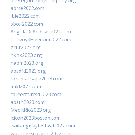
alteregotradingcompany.org
aprce2022.com
ibie2022.com
sbcc-2022.com
AngolaOilAndGas2022.com
Convoy4Freedom2022.com
grur2023.org
hkhk2023.org
napm2023.org
apsdfd2023.org
forumausape2023.com
imkl2023.com
careerfaircsd2023.com
apsth2023.com
MedItRio2023.org
lcicon2023boston.com
waitangidayfestival2022.com
vacancesscolaires2022.com