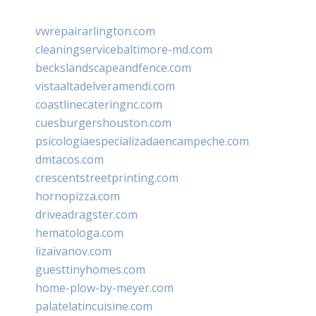
vwrepairarlington.com
cleaningservicebaltimore-md.com
beckslandscapeandfence.com
vistaaltadelveramendi.com
coastlinecateringnc.com
cuesburgershouston.com
psicologiaespecializadaencampeche.com
dmtacos.com
crescentstreetprinting.com
hornopizza.com
driveadragster.com
hematologa.com
lizaivanov.com
guesttinyhomes.com
home-plow-by-meyer.com
palatelatincuisine.com