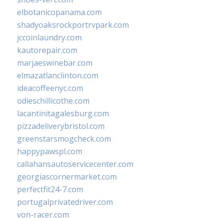
elbotanicopanama.com
shadyoaksrockportrvpark.com
jccoinlaundry.com
kautorepair.com
marjaeswinebar.com
elmazatlanclinton.com
ideacoffeenyc.com
odieschillicothe.com
lacantinitagalesburg.com
pizzadeliverybristol.com
greenstarsmogcheck.com
happypawspl.com
callahansautoservicecenter.com
georgiascornermarket.com
perfectfit24-7.com
portugalprivatedriver.com
von-racer.com