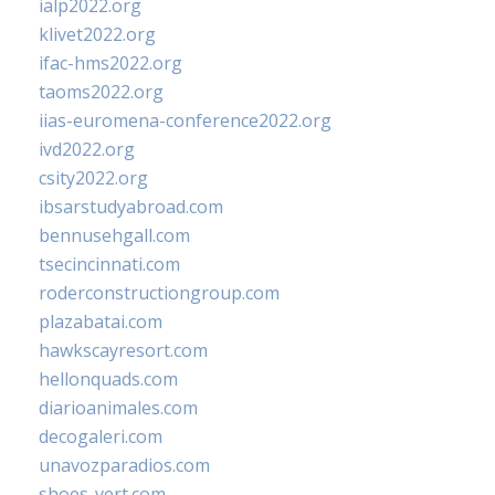
ialp2022.org
klivet2022.org
ifac-hms2022.org
taoms2022.org
iias-euromena-conference2022.org
ivd2022.org
csity2022.org
ibsarstudyabroad.com
bennusehgall.com
tsecincinnati.com
roderconstructiongroup.com
plazabatai.com
hawkscayresort.com
hellonquads.com
diarioanimales.com
decogaleri.com
unavozparadios.com
shoes-vert.com