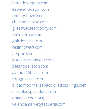
blackdoglegacy.com
eatvivahouston.com
thebigshowok.com
chimeandstave.com
greatwallseafoodny.com
theloverose.com
gabriovoice.com
resinflowart.com
p-sports.net
korsairstreetwear.com
petshopallston.com
avenue26tacos.com
topgglasses.com
broadmoornailsspacoloradosprings.com
missblackpasadena.com
anneskitchen.org
valenciamarketytaqueria.com