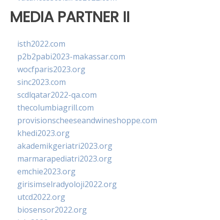
MEDIA PARTNER II
isth2022.com
p2b2pabi2023-makassar.com
wocfparis2023.org
sinc2023.com
scdlqatar2022-qa.com
thecolumbiagrill.com
provisionscheeseandwineshoppe.com
khedi2023.org
akademikgeriatri2023.org
marmarapediatri2023.org
emchie2023.org
girisimselradyoloji2022.org
utcd2022.org
biosensor2022.org