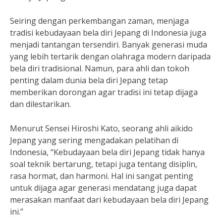
Seiring dengan perkembangan zaman, menjaga
tradisi kebudayaan bela diri Jepang di Indonesia juga
menjadi tantangan tersendiri. Banyak generasi muda
yang lebih tertarik dengan olahraga modern daripada
bela diri tradisional. Namun, para ahli dan tokoh
penting dalam dunia bela diri Jepang tetap
memberikan dorongan agar tradisi ini tetap dijaga
dan dilestarikan.
Menurut Sensei Hiroshi Kato, seorang ahli aikido
Jepang yang sering mengadakan pelatihan di
Indonesia, “Kebudayaan bela diri Jepang tidak hanya
soal teknik bertarung, tetapi juga tentang disiplin,
rasa hormat, dan harmoni. Hal ini sangat penting
untuk dijaga agar generasi mendatang juga dapat
merasakan manfaat dari kebudayaan bela diri Jepang
ini.”