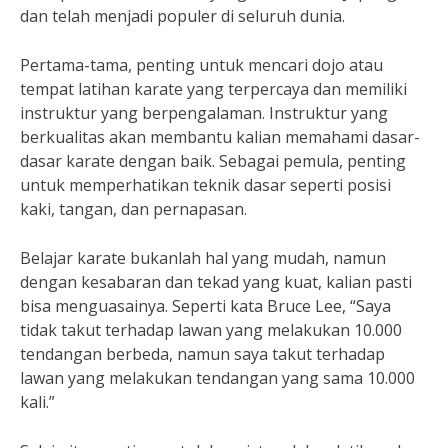
dan telah menjadi populer di seluruh dunia.
Pertama-tama, penting untuk mencari dojo atau
tempat latihan karate yang terpercaya dan memiliki
instruktur yang berpengalaman. Instruktur yang
berkualitas akan membantu kalian memahami dasar-
dasar karate dengan baik. Sebagai pemula, penting
untuk memperhatikan teknik dasar seperti posisi
kaki, tangan, dan pernapasan.
Belajar karate bukanlah hal yang mudah, namun
dengan kesabaran dan tekad yang kuat, kalian pasti
bisa menguasainya. Seperti kata Bruce Lee, “Saya
tidak takut terhadap lawan yang melakukan 10.000
tendangan berbeda, namun saya takut terhadap
lawan yang melakukan tendangan yang sama 10.000
kali.”