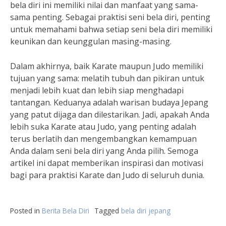
bela diri ini memiliki nilai dan manfaat yang sama-
sama penting. Sebagai praktisi seni bela diri, penting
untuk memahami bahwa setiap seni bela diri memiliki
keunikan dan keunggulan masing-masing.
Dalam akhirnya, baik Karate maupun Judo memiliki
tujuan yang sama: melatih tubuh dan pikiran untuk
menjadi lebih kuat dan lebih siap menghadapi
tantangan. Keduanya adalah warisan budaya Jepang
yang patut dijaga dan dilestarikan. Jadi, apakah Anda
lebih suka Karate atau Judo, yang penting adalah
terus berlatih dan mengembangkan kemampuan
Anda dalam seni bela diri yang Anda pilih. Semoga
artikel ini dapat memberikan inspirasi dan motivasi
bagi para praktisi Karate dan Judo di seluruh dunia.
Posted in
Berita Bela Diri
Tagged
bela diri jepang