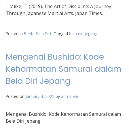
– Miike, T. (2019). The Art of Discipline: A Journey
Through Japanese Martial Arts. Japan Times.
Posted in
Berita Bela Diri
Tagged
bela diri jepang
Mengenal Bushido: Kode
Kehormatan Samurai dalam
Bela Diri Jepang
Posted on
January 4, 2025
by
adminele
Mengenal Bushido: Kode Kehormatan Samurai dalam
Bela Diri Jepang