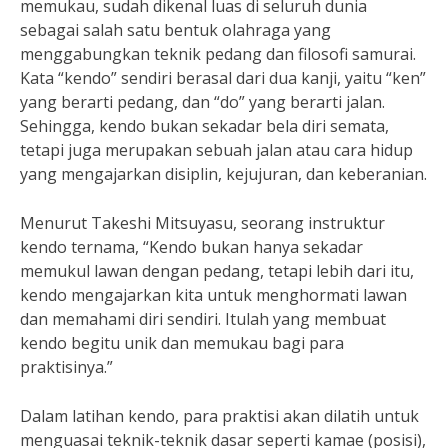
memukau, sudah dikenal luas di seluruh dunia
sebagai salah satu bentuk olahraga yang
menggabungkan teknik pedang dan filosofi samurai.
Kata “kendo” sendiri berasal dari dua kanji, yaitu “ken”
yang berarti pedang, dan “do” yang berarti jalan.
Sehingga, kendo bukan sekadar bela diri semata,
tetapi juga merupakan sebuah jalan atau cara hidup
yang mengajarkan disiplin, kejujuran, dan keberanian.
Menurut Takeshi Mitsuyasu, seorang instruktur
kendo ternama, “Kendo bukan hanya sekadar
memukul lawan dengan pedang, tetapi lebih dari itu,
kendo mengajarkan kita untuk menghormati lawan
dan memahami diri sendiri. Itulah yang membuat
kendo begitu unik dan memukau bagi para
praktisinya.”
Dalam latihan kendo, para praktisi akan dilatih untuk
menguasai teknik-teknik dasar seperti kamae (posisi),