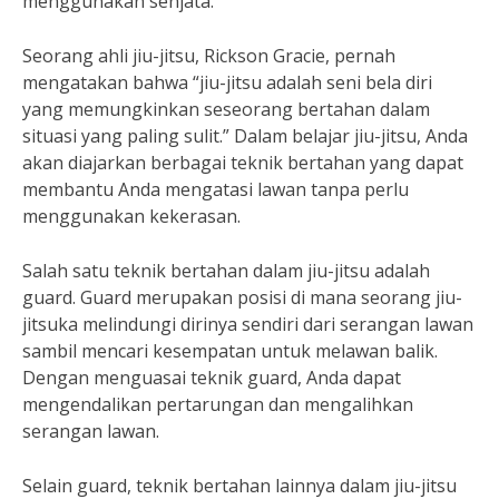
menggunakan senjata.
Seorang ahli jiu-jitsu, Rickson Gracie, pernah
mengatakan bahwa “jiu-jitsu adalah seni bela diri
yang memungkinkan seseorang bertahan dalam
situasi yang paling sulit.” Dalam belajar jiu-jitsu, Anda
akan diajarkan berbagai teknik bertahan yang dapat
membantu Anda mengatasi lawan tanpa perlu
menggunakan kekerasan.
Salah satu teknik bertahan dalam jiu-jitsu adalah
guard. Guard merupakan posisi di mana seorang jiu-
jitsuka melindungi dirinya sendiri dari serangan lawan
sambil mencari kesempatan untuk melawan balik.
Dengan menguasai teknik guard, Anda dapat
mengendalikan pertarungan dan mengalihkan
serangan lawan.
Selain guard, teknik bertahan lainnya dalam jiu-jitsu