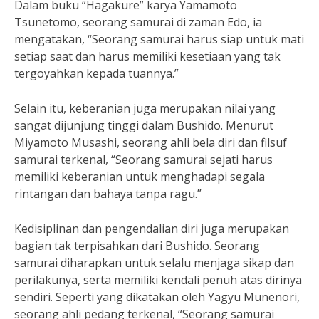
Dalam buku “Hagakure” karya Yamamoto
Tsunetomo, seorang samurai di zaman Edo, ia
mengatakan, “Seorang samurai harus siap untuk mati
setiap saat dan harus memiliki kesetiaan yang tak
tergoyahkan kepada tuannya.”
Selain itu, keberanian juga merupakan nilai yang
sangat dijunjung tinggi dalam Bushido. Menurut
Miyamoto Musashi, seorang ahli bela diri dan filsuf
samurai terkenal, “Seorang samurai sejati harus
memiliki keberanian untuk menghadapi segala
rintangan dan bahaya tanpa ragu.”
Kedisiplinan dan pengendalian diri juga merupakan
bagian tak terpisahkan dari Bushido. Seorang
samurai diharapkan untuk selalu menjaga sikap dan
perilakunya, serta memiliki kendali penuh atas dirinya
sendiri. Seperti yang dikatakan oleh Yagyu Munenori,
seorang ahli pedang terkenal, “Seorang samurai