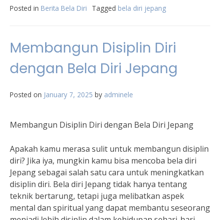
Posted in
Berita Bela Diri
Tagged
bela diri jepang
Membangun Disiplin Diri
dengan Bela Diri Jepang
Posted on
January 7, 2025
by
adminele
Membangun Disiplin Diri dengan Bela Diri Jepang
Apakah kamu merasa sulit untuk membangun disiplin
diri? Jika iya, mungkin kamu bisa mencoba bela diri
Jepang sebagai salah satu cara untuk meningkatkan
disiplin diri. Bela diri Jepang tidak hanya tentang
teknik bertarung, tetapi juga melibatkan aspek
mental dan spiritual yang dapat membantu seseorang
menjadi lebih disiplin dalam kehidupan sehari-hari.