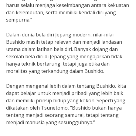
harus selalu menjaga keseimbangan antara kekuatan
dan kelembutan, serta memiliki kendali diri yang
sempurna.”
Dalam dunia bela diri Jepang modern, nilai-nilai
Bushido masih tetap relevan dan menjadi landasan
utama dalam latihan bela diri. Banyak dojang dan
sekolah bela diri di Jepang yang mengajarkan tidak
hanya teknik bertarung, tetapi juga etika dan
moralitas yang terkandung dalam Bushido.
Dengan mengenal lebih dalam tentang Bushido, kita
dapat belajar untuk menjadi pribadi yang lebih baik
dan memiliki prinsip hidup yang kokoh. Seperti yang
dikatakan oleh Tsunetomo, “Bushido bukan hanya
tentang menjadi seorang samurai, tetapi tentang
menjadi manusia yang sesungguhnya.”