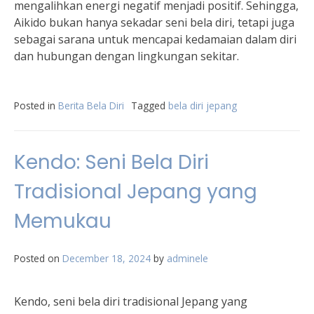
mengalihkan energi negatif menjadi positif. Sehingga,
Aikido bukan hanya sekadar seni bela diri, tetapi juga
sebagai sarana untuk mencapai kedamaian dalam diri
dan hubungan dengan lingkungan sekitar.
Posted in
Berita Bela Diri
Tagged
bela diri jepang
Kendo: Seni Bela Diri
Tradisional Jepang yang
Memukau
Posted on
December 18, 2024
by
adminele
Kendo, seni bela diri tradisional Jepang yang