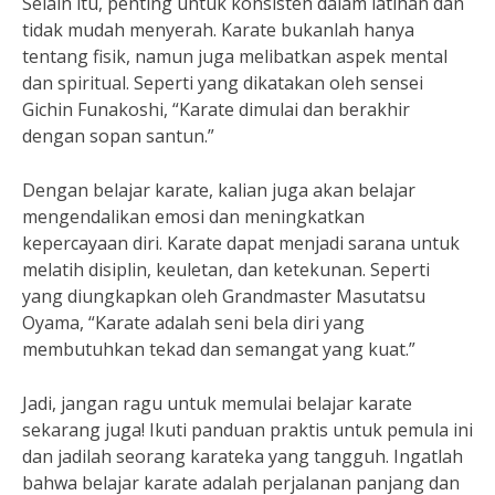
Selain itu, penting untuk konsisten dalam latihan dan
tidak mudah menyerah. Karate bukanlah hanya
tentang fisik, namun juga melibatkan aspek mental
dan spiritual. Seperti yang dikatakan oleh sensei
Gichin Funakoshi, “Karate dimulai dan berakhir
dengan sopan santun.”
Dengan belajar karate, kalian juga akan belajar
mengendalikan emosi dan meningkatkan
kepercayaan diri. Karate dapat menjadi sarana untuk
melatih disiplin, keuletan, dan ketekunan. Seperti
yang diungkapkan oleh Grandmaster Masutatsu
Oyama, “Karate adalah seni bela diri yang
membutuhkan tekad dan semangat yang kuat.”
Jadi, jangan ragu untuk memulai belajar karate
sekarang juga! Ikuti panduan praktis untuk pemula ini
dan jadilah seorang karateka yang tangguh. Ingatlah
bahwa belajar karate adalah perjalanan panjang dan