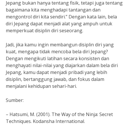
Jepang bukan hanya tentang fisik, tetapi juga tentang
bagaimana kita menghadapi tantangan dan
mengontrol diri kita sendiri.” Dengan kata lain, bela
diri Jepang dapat menjadi alat yang ampuh untuk
memperkuat disiplin diri seseorang.
Jadi, jika kamu ingin membangun disiplin diri yang
kuat, mengapa tidak mencoba bela diri Jepang?
Dengan mengikuti latihan secara konsisten dan
menghayati nilai-nilai yang diajarkan dalam bela diri
Jepang, kamu dapat menjadi pribadi yang lebih
disiplin, bertanggung jawab, dan fokus dalam
menjalani kehidupan sehari-hari.
Sumber:
– Hatsumi, M. (2001). The Way of the Ninja: Secret
Techniques. Kodansha International.