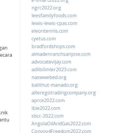
e-smart2022.org
ngrc2022.org
leesfamilyfoods.com
lewis-lewis-cpas.com
eleontennis.com
cyetus.com
bradfordshops.com
ngan
almadenranchsanjose.com
secara
advocatevijay.com
adlibilimler2023.com
naswwebed.org
balithut-manado.org
alteregotradingcompany.org
aprce2022.com
ibie2022.com
knik
sbcc-2022.com
antu
AngolaOilAndGas2022.com
Convoy4Freedom2022.com