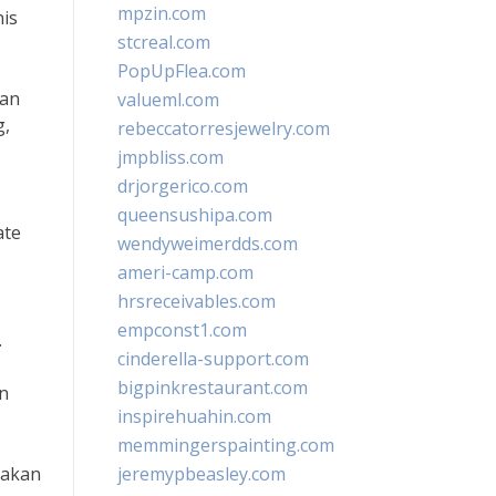
mpzin.com
nis
stcreal.com
PopUpFlea.com
gan
valueml.com
g,
rebeccatorresjewelry.com
jmpbliss.com
drjorgerico.com
queensushipa.com
ate
wendyweimerdds.com
ameri-camp.com
hrsreceivables.com
empconst1.com
.
cinderella-support.com
bigpinkrestaurant.com
n
inspirehuahin.com
memmingerspainting.com
pakan
jeremypbeasley.com