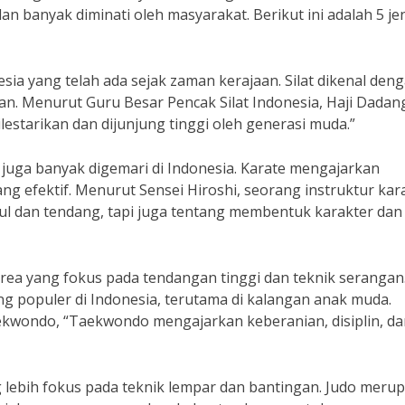
dan banyak diminati oleh masyarakat. Berikut ini adalah 5 je
nesia yang telah ada sejak zaman kerajaan. Silat dikenal den
. Menurut Guru Besar Pencak Silat Indonesia, Haji Dadan
estarikan dan dijunjung tinggi oleh generasi muda.”
g juga banyak digemari di Indonesia. Karate mengajarkan
ang efektif. Menurut Sensei Hiroshi, seorang instruktur kar
l dan tendang, tapi juga tentang membentuk karakter dan
Korea yang fokus pada tendangan tinggi dan teknik serangan
ng populer di Indonesia, terutama di kalangan anak muda.
kwondo, “Taekwondo mengajarkan keberanian, disiplin, da
ng lebih fokus pada teknik lempar dan bantingan. Judo meru