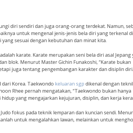
ungi diri sendiri dan juga orang-orang terdekat. Namun, s
iknya untuk mengenal jenis-jenis bela diri yang terkenal di
iri yang sesuai dengan kebutuhan dan minat kita.
a adalah karate. Karate merupakan seni bela diri asal Jepang
dan blok. Menurut Master Gichin Funakoshi, “Karate bukan
tapi juga tentang pengembangan karakter dan disiplin diri.
al dari Korea. Taekwondo
keluaran sgp
dikenal dengan tekni
 Jhoon Rhee pernah mengatakan, “Taekwondo bukan hanya
fi hidup yang mengajarkan kejujuran, disiplin, dan kerja kera
. Judo fokus pada teknik lemparan dan kuncian sendi. Menu
 bukanlah untuk mengalahkan lawan, melainkan untuk mengh