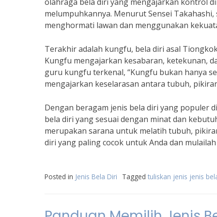
olahraga bela diri yang mengajarkan kontrol 
melumpuhkannya. Menurut Sensei Takahashi, s
menghormati lawan dan menggunakan kekuatan
Terakhir adalah kungfu, bela diri asal Tiong
Kungfu mengajarkan kesabaran, ketekunan, d
guru kungfu terkenal, “Kungfu bukan hanya seke
mengajarkan keselarasan antara tubuh, pikiran,
Dengan beragam jenis bela diri yang populer d
bela diri yang sesuai dengan minat dan kebutu
merupakan sarana untuk melatih tubuh, pikiran, 
diri yang paling cocok untuk Anda dan mulailah
Posted in
Jenis Bela Diri
Tagged
tuliskan jenis jenis bela
Panduan Memilih Jenis Be