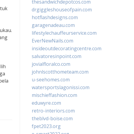
thesandwichdepotcos.com
ntuk
drgiggleshouseofpain.com
hotflashdesigns.com
garagenadeau.com
ukau.
lifestylechauffeurservice.com
ang
EverNewNails.com
insideoutdecoratingcentre.com
salvatoresinpoint.com
jovialfloralco.com
lih
johnlscotthometeam.com
uga
u-seehomes.com
bela
watersportslagonissi.com
mischieffashion.com
eduwyre.com
retro-interiors.com
theblvd-boise.com
fpet2023.org