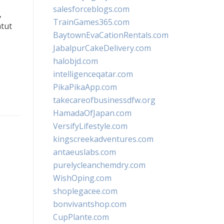
salesforceblogs.com
,
TrainGames365.com
atut
BaytownEvaCationRentals.com
JabalpurCakeDelivery.com
halobjd.com
intelligenceqatar.com
PikaPikaApp.com
takecareofbusinessdfw.org
HamadaOfJapan.com
VersifyLifestyle.com
kingscreekadventures.com
antaeuslabs.com
purelycleanchemdry.com
WishOping.com
shoplegacee.com
bonvivantshop.com
CupPlante.com