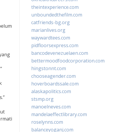
theintexperience.com
unboundedthefilm.com
catfriends-bg.org
ebelum
marianlives.org
waywardtees.com
pidfloorsexpress.com
bancodevenezuelaen.com
 yang
bettermoodfoodcorporation.com
hingstonnt.com
”
chooseagender.com
k
hoverboardssale.com
alaskapolitics.com
s.”
stsmp.org
manoelneves.com
rut
mandelaeffectlibrary.com
ormati
roselynns.com
balanceyoganj.com