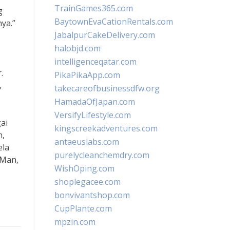
TrainGames365.com
g
BaytownEvaCationRentals.com
ya.”
JabalpurCakeDelivery.com
halobjd.com
intelligenceqatar.com
.
PikaPikaApp.com
,
takecareofbusinessdfw.org
HamadaOfJapan.com
VersifyLifestyle.com
ai
kingscreekadventures.com
h,
antaeuslabs.com
ela
purelycleanchemdry.com
 Man,
WishOping.com
shoplegacee.com
bonvivantshop.com
CupPlante.com
mpzin.com