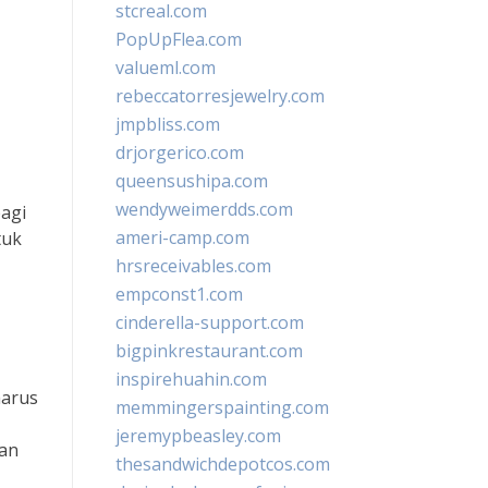
stcreal.com
PopUpFlea.com
valueml.com
rebeccatorresjewelry.com
jmpbliss.com
drjorgerico.com
queensushipa.com
wendyweimerdds.com
bagi
ameri-camp.com
tuk
hrsreceivables.com
empconst1.com
cinderella-support.com
bigpinkrestaurant.com
inspirehuahin.com
harus
memmingerspainting.com
jeremypbeasley.com
gan
thesandwichdepotcos.com