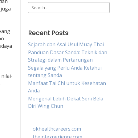
 dan
Search
 juga
for:
 yang
Recent Posts
po
Sejarah dan Asal Usul Muay Thai
udaya
Panduan Dasar Sanda: Teknik dan
Strategi dalam Pertarungan
Segala yang Perlu Anda Ketahui
tentang Sanda
nilai-
.
Manfaat Tai Chi untuk Kesehatan
Anda
Mengenal Lebih Dekat Seni Bela
Diri Wing Chun
okhealthcareers.com
theintexperience.com