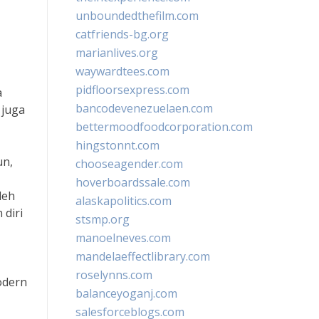
unboundedthefilm.com
catfriends-bg.org
marianlives.org
waywardtees.com
pidfloorsexpress.com
a
bancodevenezuelaen.com
 juga
bettermoodfoodcorporation.com
hingstonnt.com
un,
chooseagender.com
hoverboardssale.com
leh
alaskapolitics.com
 diri
stsmp.org
manoelneves.com
mandelaeffectlibrary.com
roselynns.com
modern
balanceyoganj.com
salesforceblogs.com