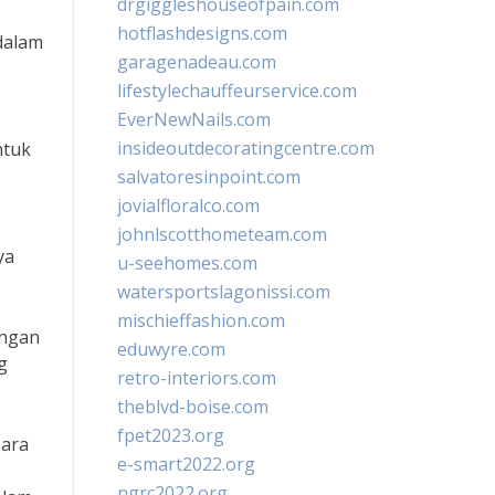
drgiggleshouseofpain.com
hotflashdesigns.com
dalam
garagenadeau.com
lifestylechauffeurservice.com
EverNewNails.com
insideoutdecoratingcentre.com
ntuk
salvatoresinpoint.com
jovialfloralco.com
johnlscotthometeam.com
ya
u-seehomes.com
watersportslagonissi.com
mischieffashion.com
engan
eduwyre.com
g
retro-interiors.com
theblvd-boise.com
fpet2023.org
para
e-smart2022.org
ngrc2022.org