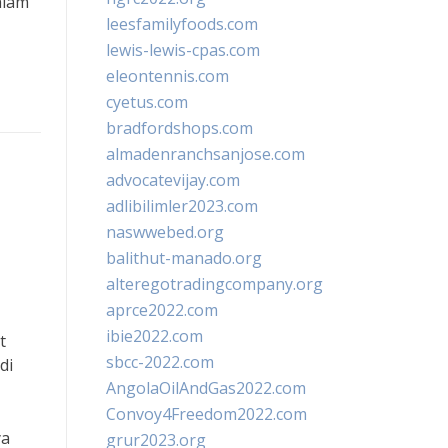
alam
leesfamilyfoods.com
lewis-lewis-cpas.com
eleontennis.com
cyetus.com
bradfordshops.com
almadenranchsanjose.com
advocatevijay.com
adlibilimler2023.com
naswwebed.org
balithut-manado.org
alteregotradingcompany.org
aprce2022.com
ibie2022.com
t
sbcc-2022.com
di
AngolaOilAndGas2022.com
Convoy4Freedom2022.com
ya
grur2023.org