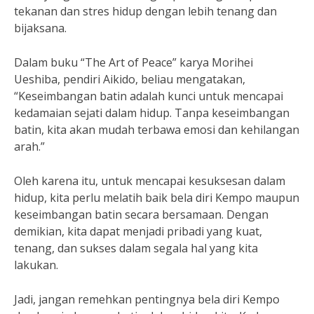
tekanan dan stres hidup dengan lebih tenang dan
bijaksana.
Dalam buku “The Art of Peace” karya Morihei
Ueshiba, pendiri Aikido, beliau mengatakan,
“Keseimbangan batin adalah kunci untuk mencapai
kedamaian sejati dalam hidup. Tanpa keseimbangan
batin, kita akan mudah terbawa emosi dan kehilangan
arah.”
Oleh karena itu, untuk mencapai kesuksesan dalam
hidup, kita perlu melatih baik bela diri Kempo maupun
keseimbangan batin secara bersamaan. Dengan
demikian, kita dapat menjadi pribadi yang kuat,
tenang, dan sukses dalam segala hal yang kita
lakukan.
Jadi, jangan remehkan pentingnya bela diri Kempo