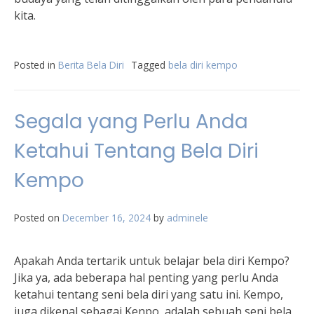
kita.
Posted in
Berita Bela Diri
Tagged
bela diri kempo
Segala yang Perlu Anda
Ketahui Tentang Bela Diri
Kempo
Posted on
December 16, 2024
by
adminele
Apakah Anda tertarik untuk belajar bela diri Kempo?
Jika ya, ada beberapa hal penting yang perlu Anda
ketahui tentang seni bela diri yang satu ini. Kempo,
juga dikenal sebagai Kenpo, adalah sebuah seni bela