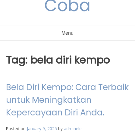
Coba
Menu
Tag:
bela diri kempo
Bela Diri Kempo: Cara Terbaik
untuk Meningkatkan
Kepercayaan Diri Anda.
Posted on
January 9, 2025
by
adminele