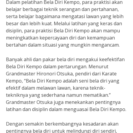
Dalam pelatihan Bela Diri Kempo, para praktisi akan
belajar berbagai teknik serangan dan pertahanan,
serta belajar bagaimana mengatasi lawan yang lebih
besar dan lebih kuat. Melalui latihan yang keras dan
disiplin, para praktisi Bela Diri Kempo akan mampu
meningkatkan kepercayaan diri dan kemampuan
bertahan dalam situasi yang mungkin mengancam.
Banyak ahli dan pakar bela diri mengakui keefektifan
Bela Diri Kempo dalam pertarungan. Menurut
Grandmaster Hironori Otsuka, pendiri dari Karate
Kempo, “Bela Diri Kempo adalah seni bela diri yang
efektif dalam melawan lawan, karena teknik-
tekniknya yang sederhana namun mematikan.”
Grandmaster Otsuka juga menekankan pentingnya
latihan dan disiplin dalam menguasai Bela Diri Kempo.
Dengan semakin berkembangnya kesadaran akan
pentingnya bela diri untuk melindungi diri sendiri,