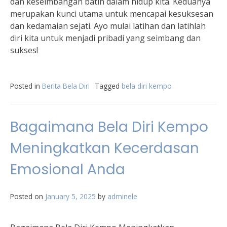
dan keseimbangan batin dalam hidup kita. Keduanya
merupakan kunci utama untuk mencapai kesuksesan
dan kedamaian sejati. Ayo mulai latihan dan latihlah
diri kita untuk menjadi pribadi yang seimbang dan
sukses!
Posted in
Berita Bela Diri
Tagged
bela diri kempo
Bagaimana Bela Diri Kempo
Meningkatkan Kecerdasan
Emosional Anda
Posted on
January 5, 2025
by
adminele