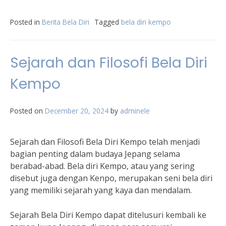
Posted in
Berita Bela Diri
Tagged
bela diri kempo
Sejarah dan Filosofi Bela Diri
Kempo
Posted on
December 20, 2024
by
adminele
Sejarah dan Filosofi Bela Diri Kempo telah menjadi
bagian penting dalam budaya Jepang selama
berabad-abad. Bela diri Kempo, atau yang sering
disebut juga dengan Kenpo, merupakan seni bela diri
yang memiliki sejarah yang kaya dan mendalam.
Sejarah Bela Diri Kempo dapat ditelusuri kembali ke