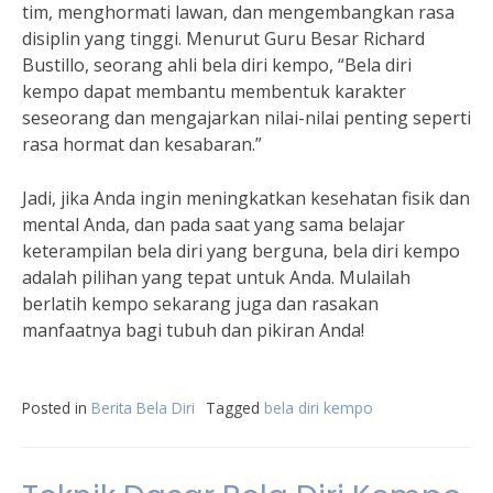
tim, menghormati lawan, dan mengembangkan rasa
disiplin yang tinggi. Menurut Guru Besar Richard
Bustillo, seorang ahli bela diri kempo, “Bela diri
kempo dapat membantu membentuk karakter
seseorang dan mengajarkan nilai-nilai penting seperti
rasa hormat dan kesabaran.”
Jadi, jika Anda ingin meningkatkan kesehatan fisik dan
mental Anda, dan pada saat yang sama belajar
keterampilan bela diri yang berguna, bela diri kempo
adalah pilihan yang tepat untuk Anda. Mulailah
berlatih kempo sekarang juga dan rasakan
manfaatnya bagi tubuh dan pikiran Anda!
Posted in
Berita Bela Diri
Tagged
bela diri kempo