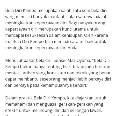
Bela Diri Kempo merupakan salah satu seni bela diri
yang memiliki banyak manfaat, salah satunya adalah
meningkatkan kepercayaan diri. Bagi banyak orang,
kepercayaan diri merupakan kunci utama untuk
mencapai kesuksesan dalam kehidupan. Oleh karena
itu, Bela Diri Kempo bisa menjadi cara terbaik untuk
meningkatkan kepercayaan diri Anda.
Menurut pakar bela diri, Sensei Mas Oyama, “Bela Diri
Kempo bukan hanya tentang fisik, tetapi juga tentang
mental. Latihan yang konsisten dan teknik yang benar
dapat membantu seseorang menjadi lebih percaya diri
dan percaya pada kemampuannya sendiri.”
Dalam praktik Bela Diri Kempo, kita diajarkan untuk
memahami dan menguasai gerakan-gerakan yang
efektif untuk melindungi diri dari serangan lawan.