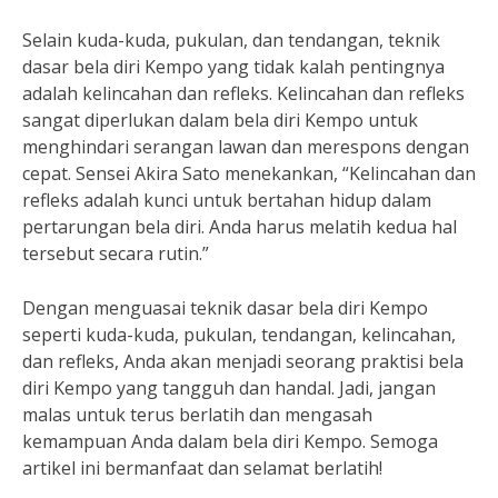
Selain kuda-kuda, pukulan, dan tendangan, teknik
dasar bela diri Kempo yang tidak kalah pentingnya
adalah kelincahan dan refleks. Kelincahan dan refleks
sangat diperlukan dalam bela diri Kempo untuk
menghindari serangan lawan dan merespons dengan
cepat. Sensei Akira Sato menekankan, “Kelincahan dan
refleks adalah kunci untuk bertahan hidup dalam
pertarungan bela diri. Anda harus melatih kedua hal
tersebut secara rutin.”
Dengan menguasai teknik dasar bela diri Kempo
seperti kuda-kuda, pukulan, tendangan, kelincahan,
dan refleks, Anda akan menjadi seorang praktisi bela
diri Kempo yang tangguh dan handal. Jadi, jangan
malas untuk terus berlatih dan mengasah
kemampuan Anda dalam bela diri Kempo. Semoga
artikel ini bermanfaat dan selamat berlatih!