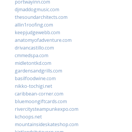
portwayinn.com
djmaddogmusic.com
thesoundarchitects.com
allin1roofing.com
keepjudgewebb.com
anatomyofadventure.com
drivancastillo.com
cmmedspa.com
midletontkd.com
gardensandgrills.com
basilfoodwine.com
nikko-tochigi.net
caribbean-corner.com
bluemoongiftcards.com
rivercitysteampunkexpo.com
kchoops.net
mountainsideskateshop.com
kirtlandcitytavern.com