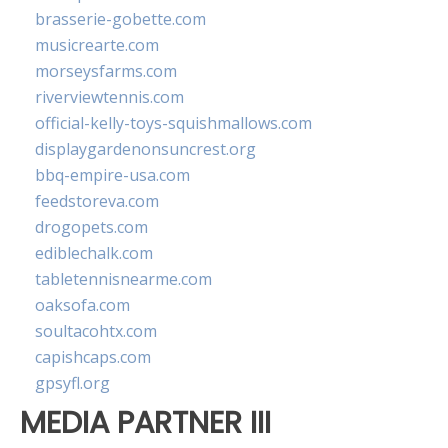
brasserie-gobette.com
musicrearte.com
morseysfarms.com
riverviewtennis.com
official-kelly-toys-squishmallows.com
displaygardenonsuncrest.org
bbq-empire-usa.com
feedstoreva.com
drogopets.com
ediblechalk.com
tabletennisnearme.com
oaksofa.com
soultacohtx.com
capishcaps.com
gpsyfl.org
MEDIA PARTNER III