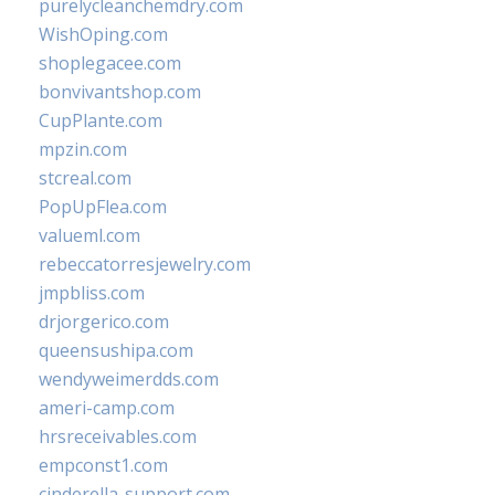
purelycleanchemdry.com
WishOping.com
shoplegacee.com
bonvivantshop.com
CupPlante.com
mpzin.com
stcreal.com
PopUpFlea.com
valueml.com
rebeccatorresjewelry.com
jmpbliss.com
drjorgerico.com
queensushipa.com
wendyweimerdds.com
ameri-camp.com
hrsreceivables.com
empconst1.com
cinderella-support.com