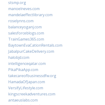
stsmp.org
manoelneves.com
mandelaeffectlibrary.com
roselynns.com
balanceyoganj.com
salesforceblogs.com
TrainGames365.com
BaytownEvaCationRentals.com
JabalpurCakeDelivery.com
halobjd.com
intelligenceqatar.com
PikaPikaApp.com
takecareofbusinessdfw.org
HamadaOfJapan.com
VersifyLifestyle.com
kingscreekadventures.com
antaeuslabs.com