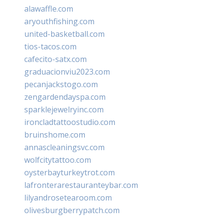
alawaffle.com
aryouthfishing.com
united-basketball.com
tios-tacos.com
cafecito-satx.com
graduacionviu2023.com
pecanjackstogo.com
zengardendayspa.com
sparklejewelryinc.com
ironcladtattoostudio.com
bruinshome.com
annascleaningsvc.com
wolfcitytattoo.com
oysterbayturkeytrot.com
lafronterarestauranteybar.com
lilyandrosetearoom.com
olivesburgberrypatch.com