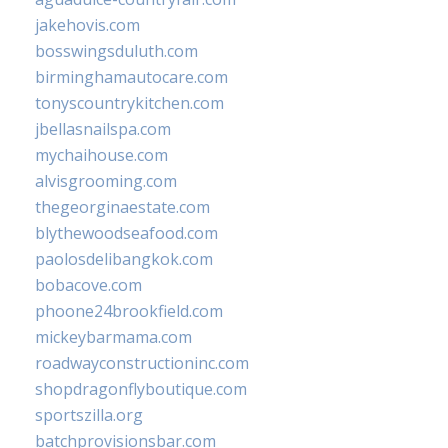
jakehovis.com
bosswingsduluth.com
birminghamautocare.com
tonyscountrykitchen.com
jbellasnailspa.com
mychaihouse.com
alvisgrooming.com
thegeorginaestate.com
blythewoodseafood.com
paolosdelibangkok.com
bobacove.com
phoone24brookfield.com
mickeybarmama.com
roadwayconstructioninc.com
shopdragonflyboutique.com
sportszilla.org
batchprovisionsbar.com