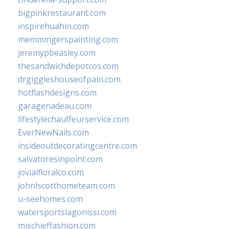
bigpinkrestaurant.com
inspirehuahin.com
memmingerspainting.com
jeremypbeasley.com
thesandwichdepotcos.com
drgiggleshouseofpain.com
hotflashdesigns.com
garagenadeau.com
lifestylechauffeurservice.com
EverNewNails.com
insideoutdecoratingcentre.com
salvatoresinpoint.com
jovialfloralco.com
johnlscotthometeam.com
u-seehomes.com
watersportslagonissi.com
mischieffashion.com