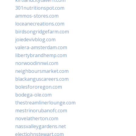
301nutritionspot.com
ammos-stores.com
loceanecreations.com
birdsongridgefarm.com
joiedevivblog.com
valera-amsterdam.com
libertybrandhemp.com
norwoodinnwi.com
neighboursmarket.com
blackanguscareers.com
bolesfororegon.com
bodega-ole.com
thestreamlinerlounge.com
mestrinorubanofc.com
novelatherton.com
nassvalleygardens.net
electjohnstewart.com