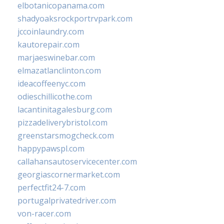
elbotanicopanama.com
shadyoaksrockportrvpark.com
jccoinlaundry.com
kautorepair.com
marjaeswinebar.com
elmazatlanclinton.com
ideacoffeenyc.com
odieschillicothe.com
lacantinitagalesburg.com
pizzadeliverybristol.com
greenstarsmogcheck.com
happypawspl.com
callahansautoservicecenter.com
georgiascornermarket.com
perfectfit24-7.com
portugalprivatedriver.com
von-racer.com