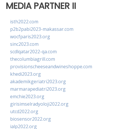
MEDIA PARTNER II
isth2022.com
p2b2pabi2023-makassar.com
wocfparis2023.org
sinc2023.com
scdlqatar2022-qa.com
thecolumbiagrill.com
provisionscheeseandwineshoppe.com
khedi2023.org
akademikgeriatri2023.org
marmarapediatri2023.org
emchie2023.org
girisimselradyoloji2022.org
utcd2022.org
biosensor2022.org
ialp2022.org