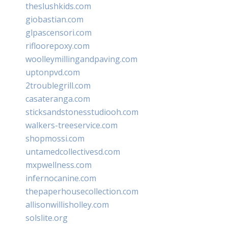
theslushkids.com
giobastian.com
glpascensori.com
rifloorepoxy.com
woolleymillingandpaving.com
uptonpvd.com
2troublegrill.com
casateranga.com
sticksandstonesstudiooh.com
walkers-treeservice.com
shopmossi.com
untamedcollectivesd.com
mxpwellness.com
infernocanine.com
thepaperhousecollection.com
allisonwillisholley.com
solslite.org