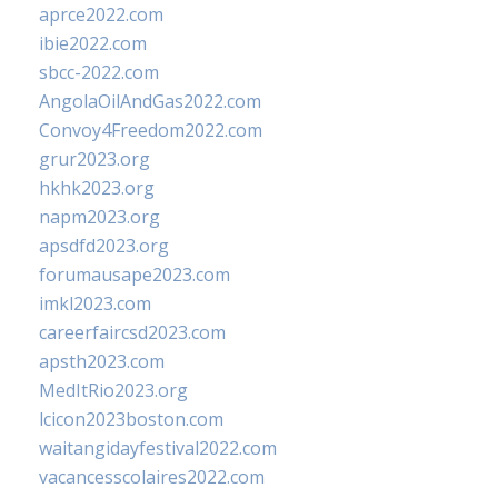
aprce2022.com
ibie2022.com
sbcc-2022.com
AngolaOilAndGas2022.com
Convoy4Freedom2022.com
grur2023.org
hkhk2023.org
napm2023.org
apsdfd2023.org
forumausape2023.com
imkl2023.com
careerfaircsd2023.com
apsth2023.com
MedItRio2023.org
lcicon2023boston.com
waitangidayfestival2022.com
vacancesscolaires2022.com