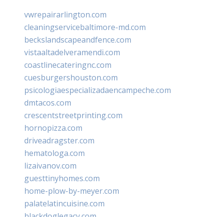
vwrepairarlington.com
cleaningservicebaltimore-md.com
beckslandscapeandfence.com
vistaaltadelveramendi.com
coastlinecateringnc.com
cuesburgershouston.com
psicologiaespecializadaencampeche.com
dmtacos.com
crescentstreetprinting.com
hornopizza.com
driveadragster.com
hematologa.com
lizaivanov.com
guesttinyhomes.com
home-plow-by-meyer.com
palatelatincuisine.com
blackdoglegacy.com