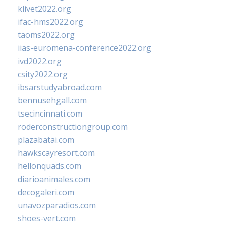
klivet2022.org
ifac-hms2022.org
taoms2022.org
iias-euromena-conference2022.org
ivd2022.org
csity2022.org
ibsarstudyabroad.com
bennusehgall.com
tsecincinnati.com
roderconstructiongroup.com
plazabatai.com
hawkscayresort.com
hellonquads.com
diarioanimales.com
decogaleri.com
unavozparadios.com
shoes-vert.com