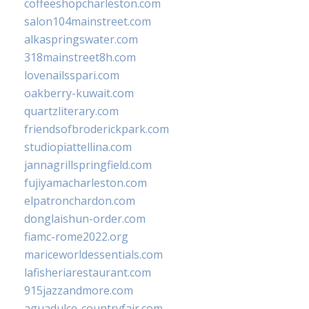
coffeeshopcharleston.com
salon104mainstreet.com
alkaspringswater.com
318mainstreet8h.com
lovenailsspari.com
oakberry-kuwait.com
quartzliterary.com
friendsofbroderickpark.com
studiopiattellina.com
jannagrillspringfield.com
fujiyamacharleston.com
elpatronchardon.com
donglaishun-order.com
fiamc-rome2022.org
mariceworldessentials.com
lafisheriarestaurant.com
915jazzandmore.com
aguadulce-countryfair.com