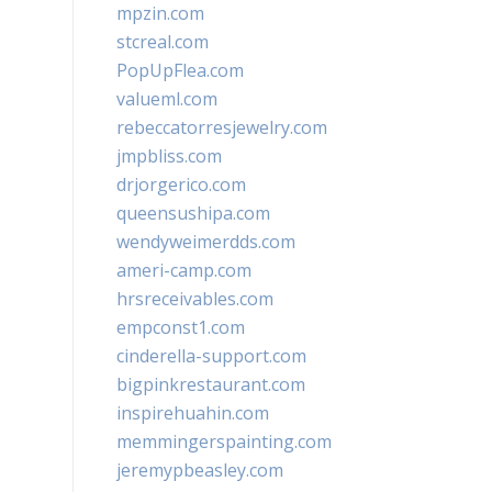
mpzin.com
stcreal.com
PopUpFlea.com
valueml.com
rebeccatorresjewelry.com
jmpbliss.com
drjorgerico.com
queensushipa.com
wendyweimerdds.com
ameri-camp.com
hrsreceivables.com
empconst1.com
cinderella-support.com
bigpinkrestaurant.com
inspirehuahin.com
memmingerspainting.com
jeremypbeasley.com