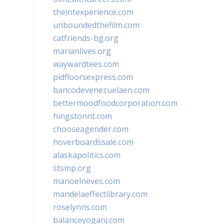
theintexperience.com
unboundedthefilm.com
catfriends-bg.org
marianlives.org
waywardtees.com
pidfloorsexpress.com
bancodevenezuelaen.com
bettermoodfoodcorporation.com
hingstonnt.com
chooseagender.com
hoverboardssale.com
alaskapolitics.com
stsmp.org
manoelneves.com
mandelaeffectlibrary.com
roselynns.com
balanceyoganj.com