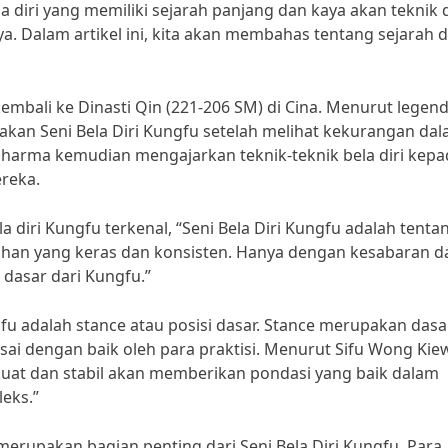
ela diri yang memiliki sejarah panjang dan kaya akan teknik 
 Dalam artikel ini, kita akan membahas tentang sejarah 
kembali ke Dinasti Qin (221-206 SM) di Cina. Menurut legend
an Seni Bela Diri Kungfu setelah melihat kekurangan da
hidharma kemudian mengajarkan teknik-teknik bela diri kep
ereka.
 diri Kungfu terkenal, “Seni Bela Diri Kungfu adalah tenta
tihan yang keras dan konsisten. Hanya dengan kesabaran d
dasar dari Kungfu.”
ngfu adalah stance atau posisi dasar. Stance merupakan dasa
i dengan baik oleh para praktisi. Menurut Sifu Wong Kiew
kuat dan stabil akan memberikan pondasi yang baik dalam
leks.”
 merupakan bagian penting dari Seni Bela Diri Kungfu. Para