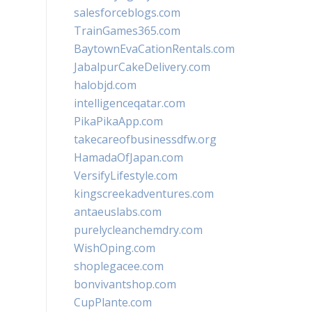
salesforceblogs.com
TrainGames365.com
BaytownEvaCationRentals.com
JabalpurCakeDelivery.com
halobjd.com
intelligenceqatar.com
PikaPikaApp.com
takecareofbusinessdfw.org
HamadaOfJapan.com
VersifyLifestyle.com
kingscreekadventures.com
antaeuslabs.com
purelycleanchemdry.com
WishOping.com
shoplegacee.com
bonvivantshop.com
CupPlante.com