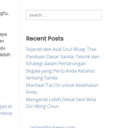
gfu,
Search
for:
tapa
Recent Posts
an
uju
Sejarah dan Asal Usul Muay Thai
lebih
Panduan Dasar Sanda: Teknik dan
Strategi dalam Pertarungan
Segala yang Perlu Anda Ketahui
tentang Sanda
Manfaat Tai Chi untuk Kesehatan
Anda
Mengenal Lebih Dekat Seni Bela
gan di
Diri Wing Chun
nesia
okhealthcareers.com