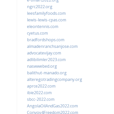
e-smart2022.org
ngrc2022.org
leesfamilyfoods.com
lewis-lewis-cpas.com
eleontennis.com
cyetus.com
bradfordshops.com
almadenranchsanjose.com
advocatevijay.com
adlibilimler2023.com
naswwebed.org
balithut-manado.org
alteregotradingcompany.org
aprce2022.com
ibie2022.com
sbcc-2022.com
AngolaOilAndGas2022.com
Convoy4Freedom2022.com