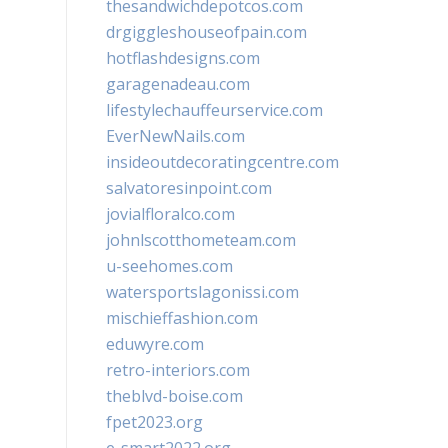
thesandwichdepotcos.com
drgiggleshouseofpain.com
hotflashdesigns.com
garagenadeau.com
lifestylechauffeurservice.com
EverNewNails.com
insideoutdecoratingcentre.com
salvatoresinpoint.com
jovialfloralco.com
johnlscotthometeam.com
u-seehomes.com
watersportslagonissi.com
mischieffashion.com
eduwyre.com
retro-interiors.com
theblvd-boise.com
fpet2023.org