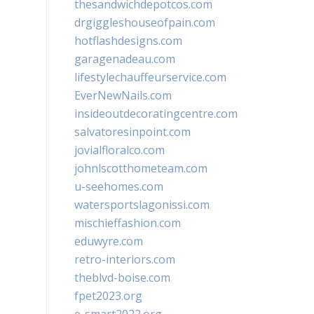
thesandwichdepotcos.com
drgiggleshouseofpain.com
hotflashdesigns.com
garagenadeau.com
lifestylechauffeurservice.com
EverNewNails.com
insideoutdecoratingcentre.com
salvatoresinpoint.com
jovialfloralco.com
johnlscotthometeam.com
u-seehomes.com
watersportslagonissi.com
mischieffashion.com
eduwyre.com
retro-interiors.com
theblvd-boise.com
fpet2023.org