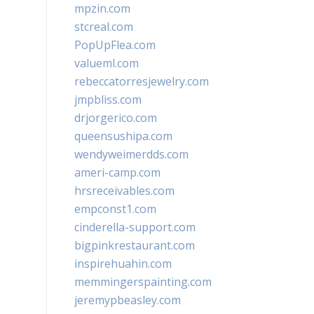
mpzin.com
stcreal.com
PopUpFlea.com
valueml.com
rebeccatorresjewelry.com
jmpbliss.com
drjorgerico.com
queensushipa.com
wendyweimerdds.com
ameri-camp.com
hrsreceivables.com
empconst1.com
cinderella-support.com
bigpinkrestaurant.com
inspirehuahin.com
memmingerspainting.com
jeremypbeasley.com