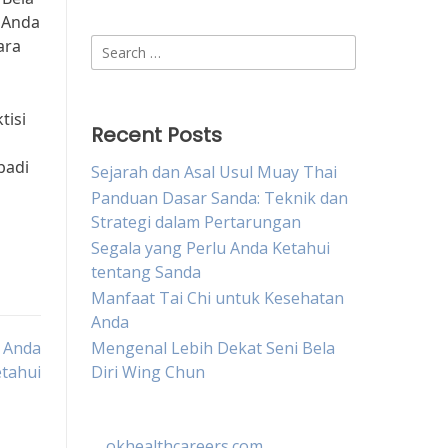
a Anda
ara
Search
for:
tisi
Recent Posts
badi
Sejarah dan Asal Usul Muay Thai
Panduan Dasar Sanda: Teknik dan
Strategi dalam Pertarungan
Segala yang Perlu Anda Ketahui
tentang Sanda
Manfaat Tai Chi untuk Kesehatan
Anda
s Anda
Mengenal Lebih Dekat Seni Bela
tahui
Diri Wing Chun
okhealthcareers.com