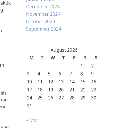
raktik
December 2024
ng
November 2024
October 2024
September 2024
ih
August 2026
M
T
W
T
F
S
S
an
1
2
3
4
5
6
7
8
9
10
11
12
13
14
15
16
17
18
19
20
21
22
23
leh
24
25
26
27
28
29
30
opan
31
eni
« Mar
 Bela