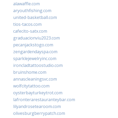
alawaffle.com
aryouthfishing.com
united-basketball.com
tios-tacos.com
cafecito-satx.com
graduacionviu2023.com
pecanjackstogo.com
zengardendayspa.com
sparklejewelryinc.com
ironcladtattoostudio.com
bruinshome.com
annascleaningsvc.com
wolfcitytattoo.com
oysterbayturkeytrot.com
lafronterarestauranteybar.com
lilyandrosetearoom.com
olivesburgberrypatch.com