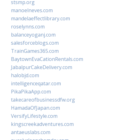
stsmp.org
manoelneves.com
mandelaeffectlibrary.com
roselynns.com
balanceyoganj.com
salesforceblogs.com
TrainGames365.com
BaytownEvaCationRentals.com
JabalpurCakeDelivery.com
halobjd.com
intelligenceqatar.com
PikaPikaApp.com
takecareofbusinessdfw.org
HamadaOfJapan.com
VersifyLifestyle.com
kingscreekadventures.com
antaeuslabs.com