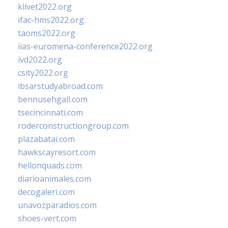
klivet2022.org
ifac-hms2022.org
taoms2022.org
iias-euromena-conference2022.org
ivd2022.org
csity2022.org
ibsarstudyabroad.com
bennusehgall.com
tsecincinnati.com
roderconstructiongroup.com
plazabatai.com
hawkscayresort.com
hellonquads.com
diarioanimales.com
decogaleri.com
unavozparadios.com
shoes-vert.com