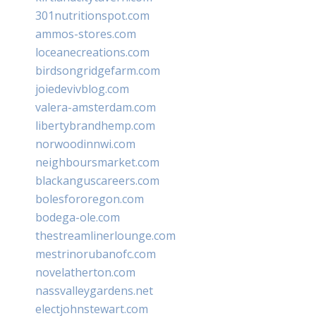
301nutritionspot.com
ammos-stores.com
loceanecreations.com
birdsongridgefarm.com
joiedevivblog.com
valera-amsterdam.com
libertybrandhemp.com
norwoodinnwi.com
neighboursmarket.com
blackanguscareers.com
bolesfororegon.com
bodega-ole.com
thestreamlinerlounge.com
mestrinorubanofc.com
novelatherton.com
nassvalleygardens.net
electjohnstewart.com