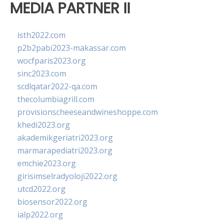
MEDIA PARTNER II
isth2022.com
p2b2pabi2023-makassar.com
wocfparis2023.org
sinc2023.com
scdlqatar2022-qa.com
thecolumbiagrill.com
provisionscheeseandwineshoppe.com
khedi2023.org
akademikgeriatri2023.org
marmarapediatri2023.org
emchie2023.org
girisimselradyoloji2022.org
utcd2022.org
biosensor2022.org
ialp2022.org