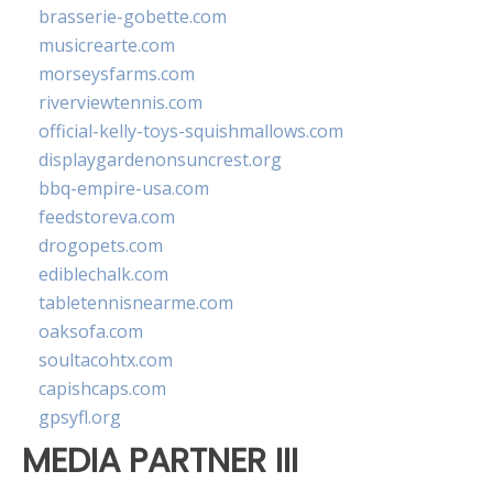
brasserie-gobette.com
musicrearte.com
morseysfarms.com
riverviewtennis.com
official-kelly-toys-squishmallows.com
displaygardenonsuncrest.org
bbq-empire-usa.com
feedstoreva.com
drogopets.com
ediblechalk.com
tabletennisnearme.com
oaksofa.com
soultacohtx.com
capishcaps.com
gpsyfl.org
MEDIA PARTNER III