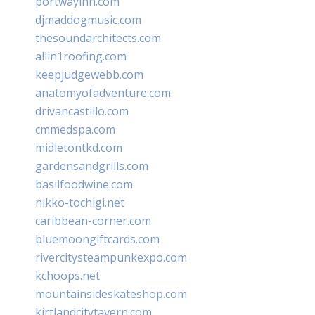
portwayinn.com
djmaddogmusic.com
thesoundarchitects.com
allin1roofing.com
keepjudgewebb.com
anatomyofadventure.com
drivancastillo.com
cmmedspa.com
midletontkd.com
gardensandgrills.com
basilfoodwine.com
nikko-tochigi.net
caribbean-corner.com
bluemoongiftcards.com
rivercitysteampunkexpo.com
kchoops.net
mountainsideskateshop.com
kirtlandcitytavern.com