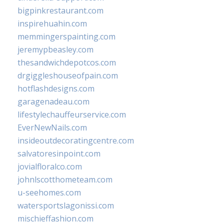
bigpinkrestaurant.com
inspirehuahin.com
memmingerspainting.com
jeremypbeasley.com
thesandwichdepotcos.com
drgiggleshouseofpain.com
hotflashdesigns.com
garagenadeau.com
lifestylechauffeurservice.com
EverNewNails.com
insideoutdecoratingcentre.com
salvatoresinpoint.com
jovialfloralco.com
johnlscotthometeam.com
u-seehomes.com
watersportslagonissi.com
mischieffashion.com