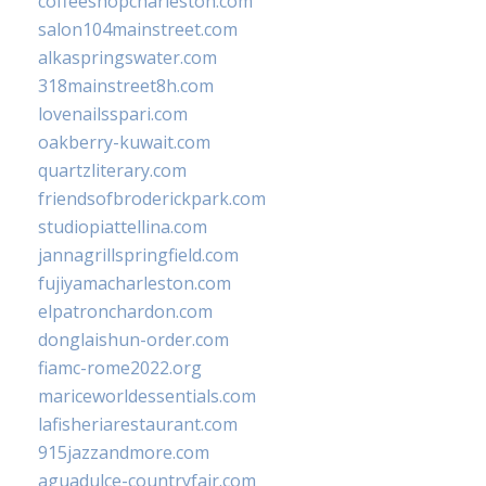
coffeeshopcharleston.com
salon104mainstreet.com
alkaspringswater.com
318mainstreet8h.com
lovenailsspari.com
oakberry-kuwait.com
quartzliterary.com
friendsofbroderickpark.com
studiopiattellina.com
jannagrillspringfield.com
fujiyamacharleston.com
elpatronchardon.com
donglaishun-order.com
fiamc-rome2022.org
mariceworldessentials.com
lafisheriarestaurant.com
915jazzandmore.com
aguadulce-countryfair.com