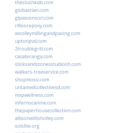
theslushkids.com
giobastian.com
glpascensori.com
rifloorepoxy.com
woolleymillingandpaving.com
uptonpvd.com
2troublegrill.com
casateranga.com
sticksandstonesstudiooh.com
walkers-treeservice.com
shopmossi.com
untamedcollectivesd.com
mxpwellness.com
infernocanine.com
thepaperhousecollection.com
allisonwillisholley.com
solslite.org