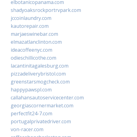
elbotanicopanama.com
shadyoaksrockportrvpark.com
jccoinlaundry.com
kautorepair.com
marjaeswinebar.com
elmazatlanclinton.com
ideacoffeenyc.com
odieschillicothe.com
lacantinitagalesburg.com
pizzadeliverybristol.com
greenstarsmogcheck.com
happypawspl.com
callahansautoservicecenter.com
georgiascornermarket.com
perfectfit24-7.com
portugalprivatedriver.com
von-racer.com