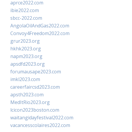
aprce2022.com
ibie2022.com
sbcc-2022.com
AngolaOilAndGas2022.com
Convoy4Freedom2022.com
grur2023.org
hkhk2023.org
napm2023.org
apsdfd2023.org
forumausape2023.com
imkl2023.com
careerfaircsd2023.com
apsth2023.com
MedItRio2023.org
lcicon2023boston.com
waitangidayfestival2022.com
vacancesscolaires2022.com