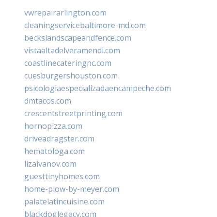
vwrepairarlington.com
cleaningservicebaltimore-md.com
beckslandscapeandfence.com
vistaaltadelveramendi.com
coastlinecateringnc.com
cuesburgershouston.com
psicologiaespecializadaencampeche.com
dmtacos.com
crescentstreetprinting.com
hornopizza.com
driveadragster.com
hematologa.com
lizaivanov.com
guesttinyhomes.com
home-plow-by-meyer.com
palatelatincuisine.com
blackdoglegacy.com