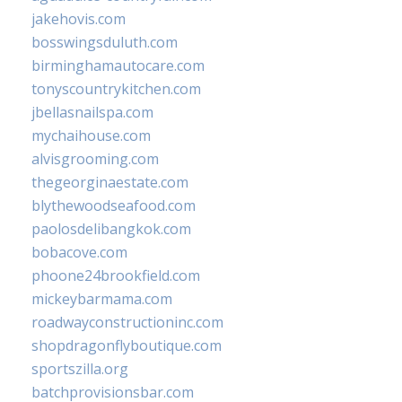
jakehovis.com
bosswingsduluth.com
birminghamautocare.com
tonyscountrykitchen.com
jbellasnailspa.com
mychaihouse.com
alvisgrooming.com
thegeorginaestate.com
blythewoodseafood.com
paolosdelibangkok.com
bobacove.com
phoone24brookfield.com
mickeybarmama.com
roadwayconstructioninc.com
shopdragonflyboutique.com
sportszilla.org
batchprovisionsbar.com