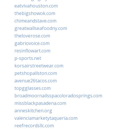
eatvivahouston.com
thebigshowok.com
chimeandstave.com
greatwallseafoodny.com
theloverose.com
gabriovoice.com
resinflowart.com
p-sports.net
korsairstreetwear.com
petshopallston.com
avenue26tacos.com
topgglasses.com
broadmoornailsspacoloradosprings.com
missblackpasadena.com
anneskitchen.org
valenciamarketytaqueria.com
reefrecordsllc.com