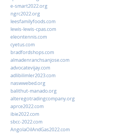
e-smart2022.org
ngrc2022.org
leesfamilyfoods.com
lewis-lewis-cpas.com
eleontennis.com
cyetus.com
bradfordshops.com
almadenranchsanjose.com
advocatevijay.com
adlibilimler2023.com
naswwebed.org
balithut-manado.org
alteregotradingcompany.org
aprce2022.com
ibie2022.com
sbcc-2022.com
AngolaOilAndGas2022.com