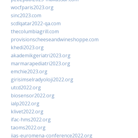
wocfparis2023.org
sinc2023.com
scdlqatar2022-qa.com
thecolumbiagrill.com
provisionscheeseandwineshoppe.com
khedi2023.org
akademikgeriatri2023.org
marmarapediatri2023.org
emchie2023.org
girisimselradyoloji2022.org
utcd2022.org
biosensor2022.org
ialp2022.org
klivet2022.org
ifac-hms2022.org
taoms2022.org
iias-euromena-conference2022.org