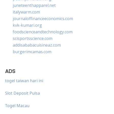
juneteenthapparel.net
italywarm.com
journaloffinanceeconomics.com
kvk-kumari.org
foodscienceandtechnology.com
scisportsscience.com
addisababacuisineaz.com
burgerimcamas.com
ADS
togel taiwan hari ini
Slot Deposit Pulsa
Togel Macau