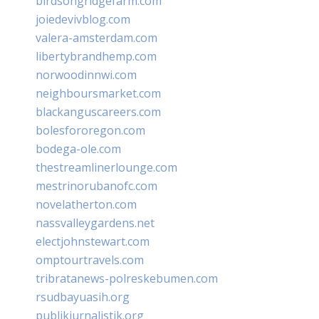
birdsongridgefarm.com
joiedevivblog.com
valera-amsterdam.com
libertybrandhemp.com
norwoodinnwi.com
neighboursmarket.com
blackanguscareers.com
bolesfororegon.com
bodega-ole.com
thestreamlinerlounge.com
mestrinorubanofc.com
novelatherton.com
nassvalleygardens.net
electjohnstewart.com
omptourtravels.com
tribratanews-polreskebumen.com
rsudbayuasih.org
publikjurnalistik.org