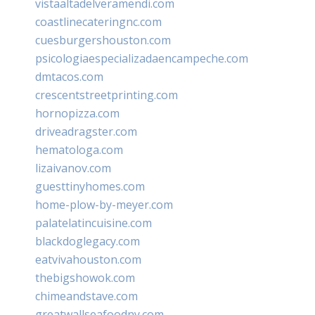
vistaaltadelveramendi.com
coastlinecateringnc.com
cuesburgershouston.com
psicologiaespecializadaencampeche.com
dmtacos.com
crescentstreetprinting.com
hornopizza.com
driveadragster.com
hematologa.com
lizaivanov.com
guesttinyhomes.com
home-plow-by-meyer.com
palatelatincuisine.com
blackdoglegacy.com
eatvivahouston.com
thebigshowok.com
chimeandstave.com
greatwallseafoodny.com