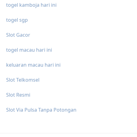
togel kamboja hari ini
togel sgp
Slot Gacor
togel macau hari ini
keluaran macau hari ini
Slot Telkomsel
Slot Resmi
Slot Via Pulsa Tanpa Potongan