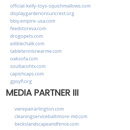
official-kelly-toys-squishmallows.com
displaygardenonsuncrest.org
bbq-empire-usa.com
feedstoreva.com
drogopets.com
ediblechalk.com
tabletennisnearme.com
oaksofa.com
soultacohtx.com
capishcaps.com
gpsyfl.org
MEDIA PARTNER III
vwrepairarlington.com
cleaningservicebaltimore-md.com
beckslandscapeandfence.com