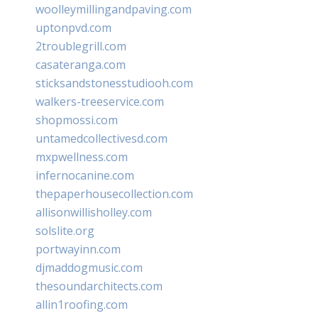
woolleymillingandpaving.com
uptonpvd.com
2troublegrill.com
casateranga.com
sticksandstonesstudiooh.com
walkers-treeservice.com
shopmossi.com
untamedcollectivesd.com
mxpwellness.com
infernocanine.com
thepaperhousecollection.com
allisonwillisholley.com
solslite.org
portwayinn.com
djmaddogmusic.com
thesoundarchitects.com
allin1roofing.com