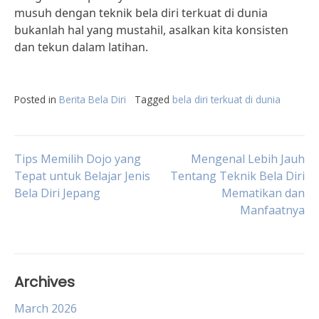
musuh dengan teknik bela diri terkuat di dunia
bukanlah hal yang mustahil, asalkan kita konsisten
dan tekun dalam latihan.
Posted in
Berita Bela Diri
Tagged
bela diri terkuat di dunia
Post
Tips Memilih Dojo yang
Mengenal Lebih Jauh
Tepat untuk Belajar Jenis
Tentang Teknik Bela Diri
Bela Diri Jepang
Mematikan dan
navigation
Manfaatnya
Archives
March 2026