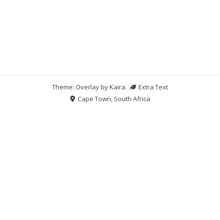
Theme: Overlay by
Kaira
.
Extra Text
Cape Town, South Africa