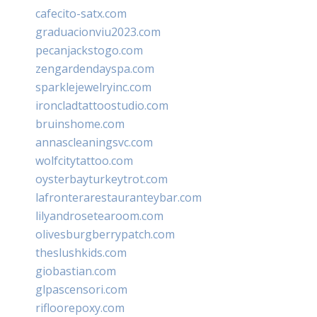
cafecito-satx.com
graduacionviu2023.com
pecanjackstogo.com
zengardendayspa.com
sparklejewelryinc.com
ironcladtattoostudio.com
bruinshome.com
annascleaningsvc.com
wolfcitytattoo.com
oysterbayturkeytrot.com
lafronterarestauranteybar.com
lilyandrosetearoom.com
olivesburgberrypatch.com
theslushkids.com
giobastian.com
glpascensori.com
rifloorepoxy.com