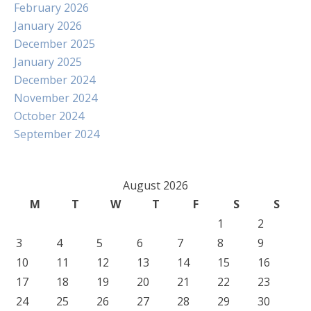
February 2026
January 2026
December 2025
January 2025
December 2024
November 2024
October 2024
September 2024
August 2026
M
T
W
T
F
S
S
1
2
3
4
5
6
7
8
9
10
11
12
13
14
15
16
17
18
19
20
21
22
23
24
25
26
27
28
29
30