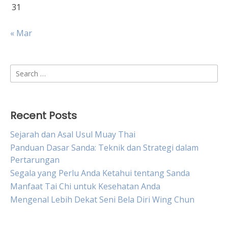
31
« Mar
Search
for:
Recent Posts
Sejarah dan Asal Usul Muay Thai
Panduan Dasar Sanda: Teknik dan Strategi dalam
Pertarungan
Segala yang Perlu Anda Ketahui tentang Sanda
Manfaat Tai Chi untuk Kesehatan Anda
Mengenal Lebih Dekat Seni Bela Diri Wing Chun