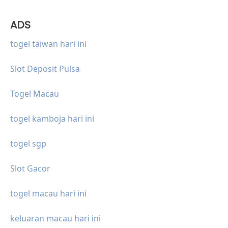
ADS
togel taiwan hari ini
Slot Deposit Pulsa
Togel Macau
togel kamboja hari ini
togel sgp
Slot Gacor
togel macau hari ini
keluaran macau hari ini