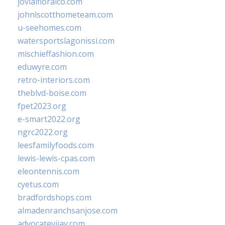
jovialfloralco.com
johnlscotthometeam.com
u-seehomes.com
watersportslagonissi.com
mischieffashion.com
eduwyre.com
retro-interiors.com
theblvd-boise.com
fpet2023.org
e-smart2022.org
ngrc2022.org
leesfamilyfoods.com
lewis-lewis-cpas.com
eleontennis.com
cyetus.com
bradfordshops.com
almadenranchsanjose.com
advocatevijay.com