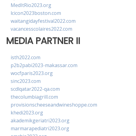
MedItRio2023.org
lcicon2023boston.com
waitangidayfestival2022.com
vacancesscolaires2022.com
MEDIA PARTNER II
isth2022.com
p2b2pabi2023-makassar.com
wocfparis2023.org
sinc2023.com
scdlqatar2022-qa.com
thecolumbiagrill.com
provisionscheeseandwineshoppe.com
khedi2023.org
akademikgeriatri2023.org
marmarapediatri2023.org