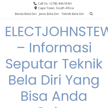
Skip
Call Us: +2782 444 YEAH
to
Cape Town, South Africa
content
Berita Bela Diri
Jenis Bela Diri
Teknik Bela Diri
ELECTJOHNSTE
– Informasi
Seputar Teknik
Bela Diri Yang
Bisa Anda