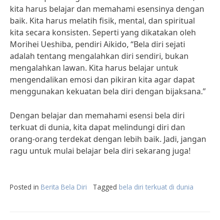
kita harus belajar dan memahami esensinya dengan
baik. Kita harus melatih fisik, mental, dan spiritual
kita secara konsisten. Seperti yang dikatakan oleh
Morihei Ueshiba, pendiri Aikido, “Bela diri sejati
adalah tentang mengalahkan diri sendiri, bukan
mengalahkan lawan. Kita harus belajar untuk
mengendalikan emosi dan pikiran kita agar dapat
menggunakan kekuatan bela diri dengan bijaksana.”
Dengan belajar dan memahami esensi bela diri
terkuat di dunia, kita dapat melindungi diri dan
orang-orang terdekat dengan lebih baik. Jadi, jangan
ragu untuk mulai belajar bela diri sekarang juga!
Posted in
Berita Bela Diri
Tagged
bela diri terkuat di dunia