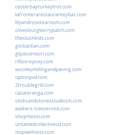
oysterbayturkeytrot.com
lafronterarestauranteybar.com
lilyandrosetearoom.com
olivesburgberrypatch.com
theslushkids.com
giobastian.com
glpascensori.com
rifloorepoxy.com
woolleymillingandpaving.com
uptonpvd.com
2troublegrill.com
casateranga.com
sticksandstonesstudiooh.com
walkers-treeservice.com
shopmossi.com
untamedcollectivesd.com
mxpwellness.com