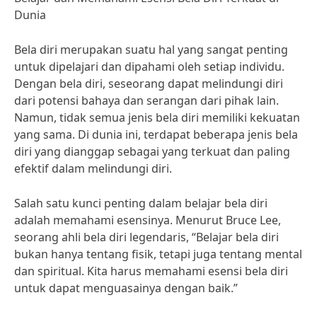
Dunia
Bela diri merupakan suatu hal yang sangat penting
untuk dipelajari dan dipahami oleh setiap individu.
Dengan bela diri, seseorang dapat melindungi diri
dari potensi bahaya dan serangan dari pihak lain.
Namun, tidak semua jenis bela diri memiliki kekuatan
yang sama. Di dunia ini, terdapat beberapa jenis bela
diri yang dianggap sebagai yang terkuat dan paling
efektif dalam melindungi diri.
Salah satu kunci penting dalam belajar bela diri
adalah memahami esensinya. Menurut Bruce Lee,
seorang ahli bela diri legendaris, “Belajar bela diri
bukan hanya tentang fisik, tetapi juga tentang mental
dan spiritual. Kita harus memahami esensi bela diri
untuk dapat menguasainya dengan baik.”