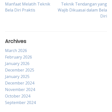
Post
Manfaat Melatih Teknik
Teknik Tendangan yang
Bela Diri Praktis
Wajib Dikuasai dalam Bela
Diri
navigation
Archives
March 2026
February 2026
January 2026
December 2025
January 2025
December 2024
November 2024
October 2024
September 2024