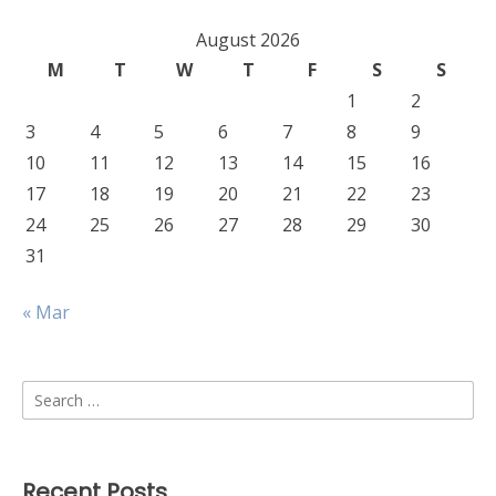
August 2026
M
T
W
T
F
S
S
1
2
3
4
5
6
7
8
9
10
11
12
13
14
15
16
17
18
19
20
21
22
23
24
25
26
27
28
29
30
31
« Mar
Search
for:
Recent Posts