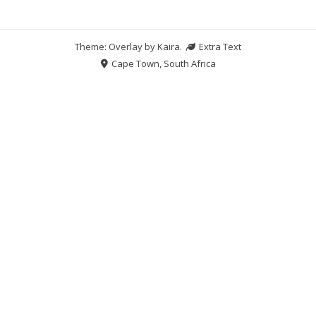
Theme: Overlay by
Kaira
.
Extra Text
Cape Town, South Africa