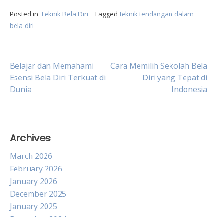
Posted in
Teknik Bela Diri
Tagged
teknik tendangan dalam
bela diri
Post
Belajar dan Memahami
Cara Memilih Sekolah Bela
Esensi Bela Diri Terkuat di
Diri yang Tepat di
Dunia
Indonesia
navigation
Archives
March 2026
February 2026
January 2026
December 2025
January 2025