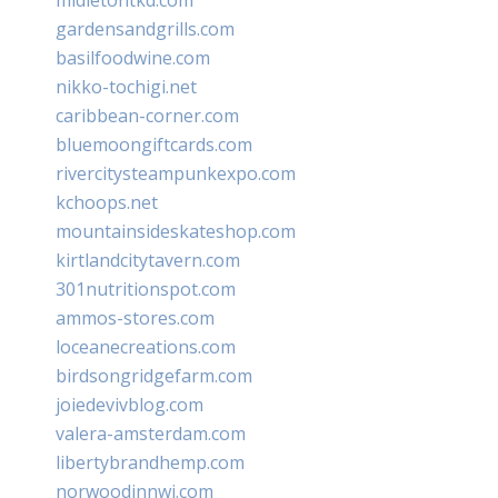
gardensandgrills.com
basilfoodwine.com
nikko-tochigi.net
caribbean-corner.com
bluemoongiftcards.com
rivercitysteampunkexpo.com
kchoops.net
mountainsideskateshop.com
kirtlandcitytavern.com
301nutritionspot.com
ammos-stores.com
loceanecreations.com
birdsongridgefarm.com
joiedevivblog.com
valera-amsterdam.com
libertybrandhemp.com
norwoodinnwi.com