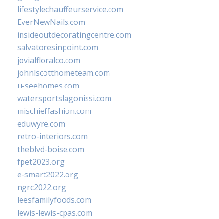
lifestylechauffeurservice.com
EverNewNails.com
insideoutdecoratingcentre.com
salvatoresinpoint.com
jovialfloralco.com
johnlscotthometeam.com
u-seehomes.com
watersportslagonissi.com
mischieffashion.com
eduwyre.com
retro-interiors.com
theblvd-boise.com
fpet2023.org
e-smart2022.org
ngrc2022.org
leesfamilyfoods.com
lewis-lewis-cpas.com