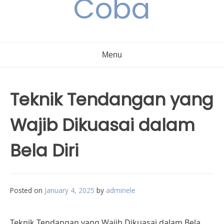
Coba
Menu
Teknik Tendangan yang
Wajib Dikuasai dalam
Bela Diri
Posted on
January 4, 2025
by
adminele
Teknik Tendangan yang Wajib Dikuasai dalam Bela