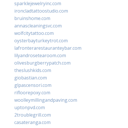
sparklejewelryinc.com
ironcladtattoostudio.com
bruinshome.com
annascleaningsvc.com
wolfcitytattoo.com
oysterbayturkeytrot.com
lafronterarestauranteybar.com
lilyandrosetearoom.com
olivesburgberrypatch.com
theslushkids.com
giobastian.com
glpascensori.com
rifloorepoxy.com
woolleymillingandpaving.com
uptonpvd.com
2troublegrill.com
casateranga.com