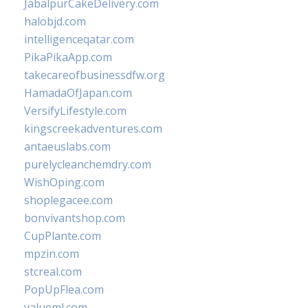
JabalpurCakeDelivery.com
halobjd.com
intelligenceqatar.com
PikaPikaApp.com
takecareofbusinessdfw.org
HamadaOfJapan.com
VersifyLifestyle.com
kingscreekadventures.com
antaeuslabs.com
purelycleanchemdry.com
WishOping.com
shoplegacee.com
bonvivantshop.com
CupPlante.com
mpzin.com
stcreal.com
PopUpFlea.com
valueml.com