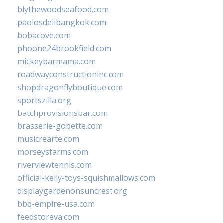
blythewoodseafood.com
paolosdelibangkok.com
bobacove.com
phoone24brookfield.com
mickeybarmama.com
roadwayconstructioninc.com
shopdragonflyboutique.com
sportszilla.org
batchprovisionsbar.com
brasserie-gobette.com
musicrearte.com
morseysfarms.com
riverviewtennis.com
official-kelly-toys-squishmallows.com
displaygardenonsuncrest.org
bbq-empire-usa.com
feedstoreva.com