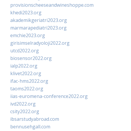
provisionscheeseandwineshoppe.com
khedi2023.org
akademikgeriatri2023.org
marmarapediatri2023.org
emchie2023.org
girisimselradyoloji2022.org
utcd2022.org
biosensor2022.org
ialp2022.org
klivet2022.org
ifac-hms2022.org
taoms2022.org
iias-euromena-conference2022.org
ivd2022.org
csity2022.org
ibsarstudyabroad.com
bennusehgall.com