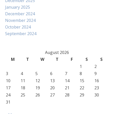
December 2025
January 2025
December 2024
November 2024
October 2024
September 2024
August 2026
M
T
W
T
F
S
S
1
2
3
4
5
6
7
8
9
10
11
12
13
14
15
16
17
18
19
20
21
22
23
24
25
26
27
28
29
30
31