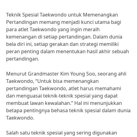
Teknik Spesial Taekwondo untuk Memenangkan
Pertandingan memang menjadi kunci utama bagi
para atlet Taekwondo yang ingin meraih
kemenangan di setiap pertandingan. Dalam dunia
bela diri ini, setiap gerakan dan strategi memiliki
peran penting dalam menentukan hasil akhir sebuah
pertandingan.
Menurut Grandmaster Kim Young Soo, seorang ahli
Taekwondo, “Untuk bisa memenangkan
pertandingan Taekwondo, atlet harus memahami
dan menguasai teknik-teknik spesial yang dapat
membuat lawan kewalahan.” Hal ini menunjukkan
betapa pentingnya behasa teknik spesial dalam dunia
Taekwondo.
Salah satu teknik spesial yang sering digunakan