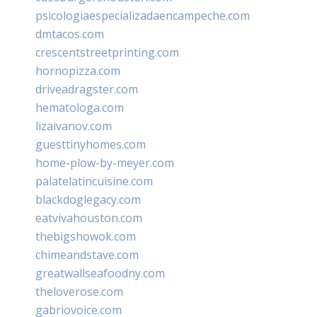
psicologiaespecializadaencampeche.com
dmtacos.com
crescentstreetprinting.com
hornopizza.com
driveadragster.com
hematologa.com
lizaivanov.com
guesttinyhomes.com
home-plow-by-meyer.com
palatelatincuisine.com
blackdoglegacy.com
eatvivahouston.com
thebigshowok.com
chimeandstave.com
greatwallseafoodny.com
theloverose.com
gabriovoice.com