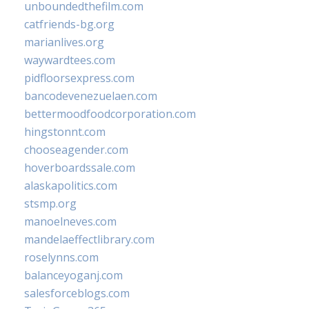
unboundedthefilm.com
catfriends-bg.org
marianlives.org
waywardtees.com
pidfloorsexpress.com
bancodevenezuelaen.com
bettermoodfoodcorporation.com
hingstonnt.com
chooseagender.com
hoverboardssale.com
alaskapolitics.com
stsmp.org
manoelneves.com
mandelaeffectlibrary.com
roselynns.com
balanceyoganj.com
salesforceblogs.com