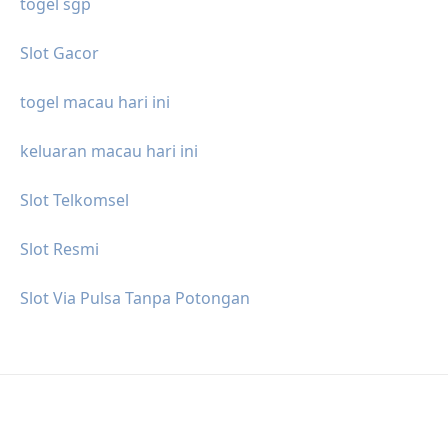
togel sgp
Slot Gacor
togel macau hari ini
keluaran macau hari ini
Slot Telkomsel
Slot Resmi
Slot Via Pulsa Tanpa Potongan