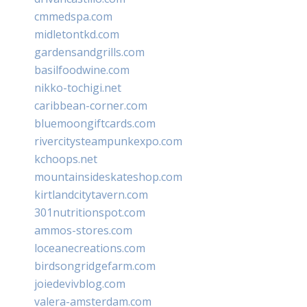
cmmedspa.com
midletontkd.com
gardensandgrills.com
basilfoodwine.com
nikko-tochigi.net
caribbean-corner.com
bluemoongiftcards.com
rivercitysteampunkexpo.com
kchoops.net
mountainsideskateshop.com
kirtlandcitytavern.com
301nutritionspot.com
ammos-stores.com
loceanecreations.com
birdsongridgefarm.com
joiedevivblog.com
valera-amsterdam.com