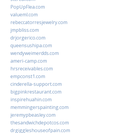
PopUpFlea.com
valueml.com
rebeccatorresjewelry.com
jmpbliss.com
drjorgerico.com
queensushipa.com
wendyweimerdds.com
ameri-camp.com
hrsreceivables.com
empconst1.com
cinderella-support.com
bigpinkrestaurant.com
inspirehuahin.com
memmingerspainting.com
jeremypbeasley.com
thesandwichdepotcos.com
drgiggleshouseofpain.com