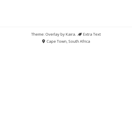
Theme: Overlay by
Kaira
.
Extra Text
Cape Town, South Africa