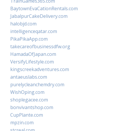
TrainGames365.com
BaytownEvaCationRentals.com
JabalpurCakeDelivery.com
halobjd.com
intelligenceqatar.com
PikaPikaApp.com
takecareofbusinessdfw.org
HamadaOfJapan.com
VersifyLifestyle.com
kingscreekadventures.com
antaeuslabs.com
purelycleanchemdry.com
WishOping.com
shoplegacee.com
bonvivantshop.com
CupPlante.com
mpzin.com
stcreal.com