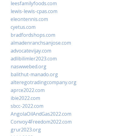
leesfamilyfoods.com
lewis-lewis-cpas.com
eleontennis.com
cyetus.com
bradfordshops.com
almadenranchsanjose.com
advocatevijay.com
adlibilimler2023.com
naswwebed.org
balithut-manado.org
alteregotradingcompany.org
aprce2022.com
ibie2022.com
sbcc-2022.com
AngolaOilAndGas2022.com
Convoy4Freedom2022.com
grur2023.org