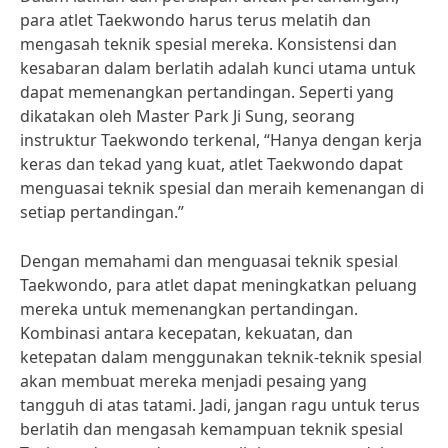
para atlet Taekwondo harus terus melatih dan
mengasah teknik spesial mereka. Konsistensi dan
kesabaran dalam berlatih adalah kunci utama untuk
dapat memenangkan pertandingan. Seperti yang
dikatakan oleh Master Park Ji Sung, seorang
instruktur Taekwondo terkenal, “Hanya dengan kerja
keras dan tekad yang kuat, atlet Taekwondo dapat
menguasai teknik spesial dan meraih kemenangan di
setiap pertandingan.”
Dengan memahami dan menguasai teknik spesial
Taekwondo, para atlet dapat meningkatkan peluang
mereka untuk memenangkan pertandingan.
Kombinasi antara kecepatan, kekuatan, dan
ketepatan dalam menggunakan teknik-teknik spesial
akan membuat mereka menjadi pesaing yang
tangguh di atas tatami. Jadi, jangan ragu untuk terus
berlatih dan mengasah kemampuan teknik spesial