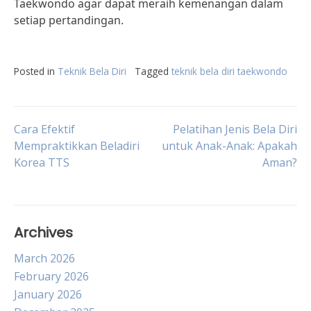
Taekwondo agar dapat meraih kemenangan dalam
setiap pertandingan.
Posted in
Teknik Bela Diri
Tagged
teknik bela diri taekwondo
Post
Cara Efektif
Pelatihan Jenis Bela Diri
Mempraktikkan Beladiri
untuk Anak-Anak: Apakah
Korea TTS
Aman?
navigation
Archives
March 2026
February 2026
January 2026