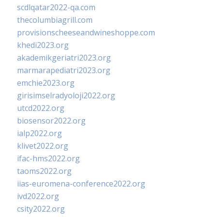
scdlqatar2022-qa.com
thecolumbiagrill.com
provisionscheeseandwineshoppe.com
khedi2023.org
akademikgeriatri2023.org
marmarapediatri2023.org
emchie2023.org
girisimselradyoloji2022.org
utcd2022.org
biosensor2022.org
ialp2022.org
klivet2022.org
ifac-hms2022.org
taoms2022.org
iias-euromena-conference2022.org
ivd2022.org
csity2022.org