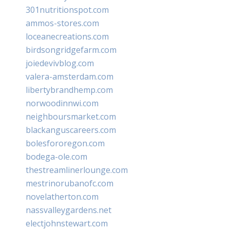
301nutritionspot.com
ammos-stores.com
loceanecreations.com
birdsongridgefarm.com
joiedevivblog.com
valera-amsterdam.com
libertybrandhemp.com
norwoodinnwi.com
neighboursmarket.com
blackanguscareers.com
bolesfororegon.com
bodega-ole.com
thestreamlinerlounge.com
mestrinorubanofc.com
novelatherton.com
nassvalleygardens.net
electjohnstewart.com