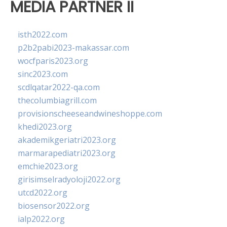
MEDIA PARTNER II
isth2022.com
p2b2pabi2023-makassar.com
wocfparis2023.org
sinc2023.com
scdlqatar2022-qa.com
thecolumbiagrill.com
provisionscheeseandwineshoppe.com
khedi2023.org
akademikgeriatri2023.org
marmarapediatri2023.org
emchie2023.org
girisimselradyoloji2022.org
utcd2022.org
biosensor2022.org
ialp2022.org