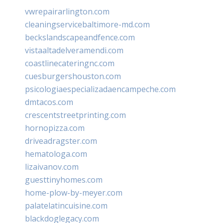
vwrepairarlington.com
cleaningservicebaltimore-md.com
beckslandscapeandfence.com
vistaaltadelveramendi.com
coastlinecateringnc.com
cuesburgershouston.com
psicologiaespecializadaencampeche.com
dmtacos.com
crescentstreetprinting.com
hornopizza.com
driveadragster.com
hematologa.com
lizaivanov.com
guesttinyhomes.com
home-plow-by-meyer.com
palatelatincuisine.com
blackdoglegacy.com