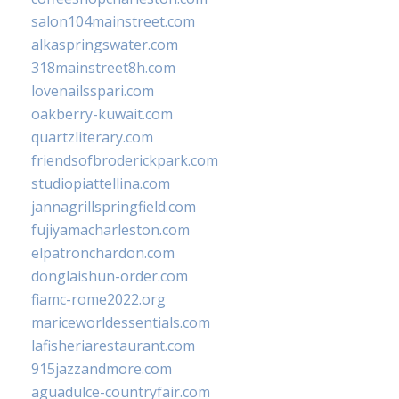
salon104mainstreet.com
alkaspringswater.com
318mainstreet8h.com
lovenailsspari.com
oakberry-kuwait.com
quartzliterary.com
friendsofbroderickpark.com
studiopiattellina.com
jannagrillspringfield.com
fujiyamacharleston.com
elpatronchardon.com
donglaishun-order.com
fiamc-rome2022.org
mariceworldessentials.com
lafisheriarestaurant.com
915jazzandmore.com
aguadulce-countryfair.com