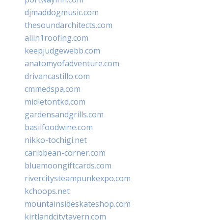
djmaddogmusic.com
thesoundarchitects.com
allin1roofing.com
keepjudgewebb.com
anatomyofadventure.com
drivancastillo.com
cmmedspa.com
midletontkd.com
gardensandgrills.com
basilfoodwine.com
nikko-tochigi.net
caribbean-corner.com
bluemoongiftcards.com
rivercitysteampunkexpo.com
kchoops.net
mountainsideskateshop.com
kirtlandcitytavern.com