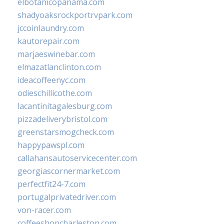
elbotanicopanama.com
shadyoaksrockportrvpark.com
jccoinlaundry.com
kautorepair.com
marjaeswinebar.com
elmazatlanclinton.com
ideacoffeenyc.com
odieschillicothe.com
lacantinitagalesburg.com
pizzadeliverybristol.com
greenstarsmogcheck.com
happypawspl.com
callahansautoservicecenter.com
georgiascornermarket.com
perfectfit24-7.com
portugalprivatedriver.com
von-racer.com
coffeeshopcharleston.com