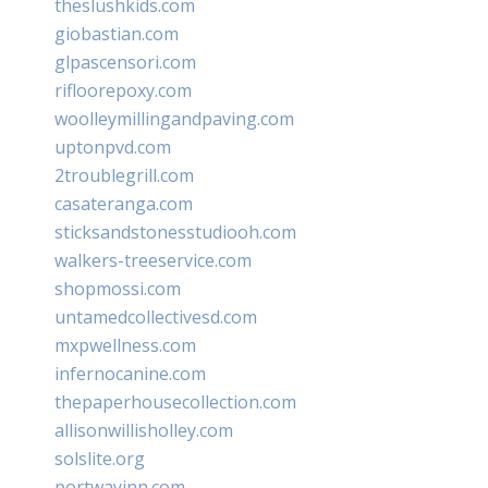
theslushkids.com
giobastian.com
glpascensori.com
rifloorepoxy.com
woolleymillingandpaving.com
uptonpvd.com
2troublegrill.com
casateranga.com
sticksandstonesstudiooh.com
walkers-treeservice.com
shopmossi.com
untamedcollectivesd.com
mxpwellness.com
infernocanine.com
thepaperhousecollection.com
allisonwillisholley.com
solslite.org
portwayinn.com