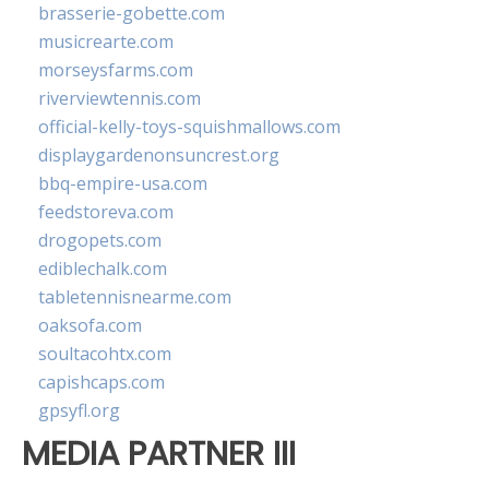
brasserie-gobette.com
musicrearte.com
morseysfarms.com
riverviewtennis.com
official-kelly-toys-squishmallows.com
displaygardenonsuncrest.org
bbq-empire-usa.com
feedstoreva.com
drogopets.com
ediblechalk.com
tabletennisnearme.com
oaksofa.com
soultacohtx.com
capishcaps.com
gpsyfl.org
MEDIA PARTNER III