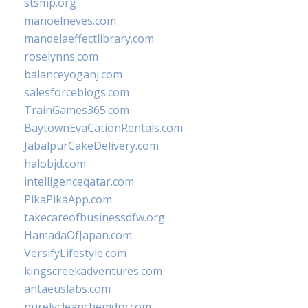
stsmp.org
manoelneves.com
mandelaeffectlibrary.com
roselynns.com
balanceyoganj.com
salesforceblogs.com
TrainGames365.com
BaytownEvaCationRentals.com
JabalpurCakeDelivery.com
halobjd.com
intelligenceqatar.com
PikaPikaApp.com
takecareofbusinessdfw.org
HamadaOfJapan.com
VersifyLifestyle.com
kingscreekadventures.com
antaeuslabs.com
purelycleanchemdry.com