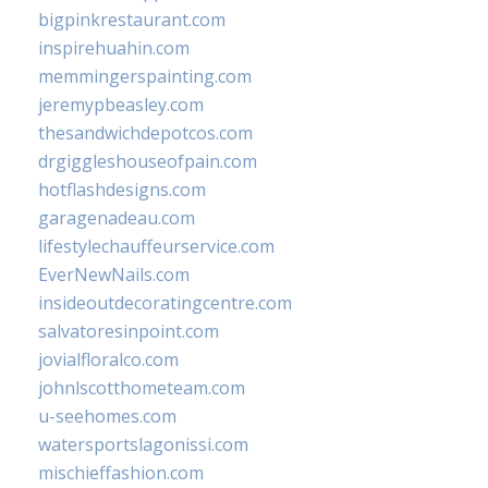
bigpinkrestaurant.com
inspirehuahin.com
memmingerspainting.com
jeremypbeasley.com
thesandwichdepotcos.com
drgiggleshouseofpain.com
hotflashdesigns.com
garagenadeau.com
lifestylechauffeurservice.com
EverNewNails.com
insideoutdecoratingcentre.com
salvatoresinpoint.com
jovialfloralco.com
johnlscotthometeam.com
u-seehomes.com
watersportslagonissi.com
mischieffashion.com