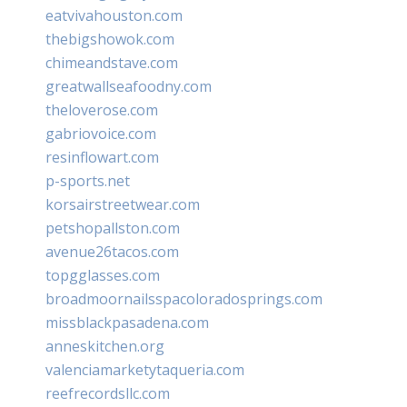
eatvivahouston.com
thebigshowok.com
chimeandstave.com
greatwallseafoodny.com
theloverose.com
gabriovoice.com
resinflowart.com
p-sports.net
korsairstreetwear.com
petshopallston.com
avenue26tacos.com
topgglasses.com
broadmoornailsspacoloradosprings.com
missblackpasadena.com
anneskitchen.org
valenciamarketytaqueria.com
reefrecordsllc.com