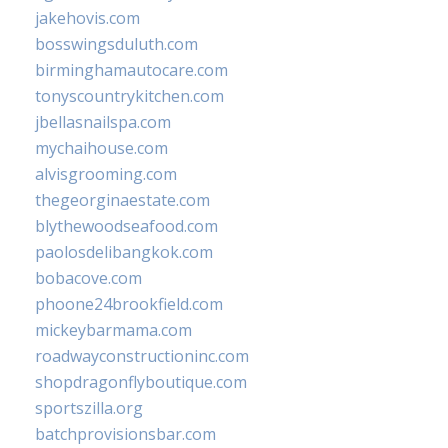
jakehovis.com
bosswingsduluth.com
birminghamautocare.com
tonyscountrykitchen.com
jbellasnailspa.com
mychaihouse.com
alvisgrooming.com
thegeorginaestate.com
blythewoodseafood.com
paolosdelibangkok.com
bobacove.com
phoone24brookfield.com
mickeybarmama.com
roadwayconstructioninc.com
shopdragonflyboutique.com
sportszilla.org
batchprovisionsbar.com