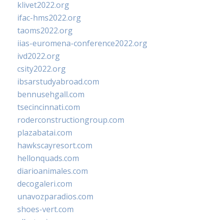
klivet2022.org
ifac-hms2022.org
taoms2022.org
iias-euromena-conference2022.org
ivd2022.org
csity2022.org
ibsarstudyabroad.com
bennusehgall.com
tsecincinnati.com
roderconstructiongroup.com
plazabatai.com
hawkscayresort.com
hellonquads.com
diarioanimales.com
decogaleri.com
unavozparadios.com
shoes-vert.com