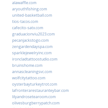
alawaffle.com
aryouthfishing.com
united-basketball.com
tios-tacos.com
cafecito-satx.com
graduacionviu2023.com
pecanjackstogo.com
zengardendayspa.com
sparklejewelryinc.com
ironcladtattoostudio.com
bruinshome.com
annascleaningsvc.com
wolfcitytattoo.com
oysterbayturkeytrot.com
lafronterarestauranteybar.com
lilyandrosetearoom.com
olivesburgberrypatch.com