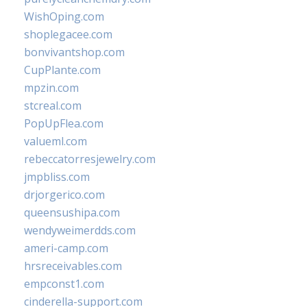
WishOping.com
shoplegacee.com
bonvivantshop.com
CupPlante.com
mpzin.com
stcreal.com
PopUpFlea.com
valueml.com
rebeccatorresjewelry.com
jmpbliss.com
drjorgerico.com
queensushipa.com
wendyweimerdds.com
ameri-camp.com
hrsreceivables.com
empconst1.com
cinderella-support.com