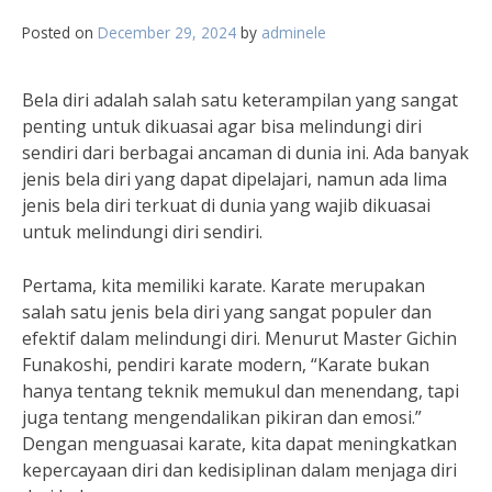
Posted on
December 29, 2024
by
adminele
Bela diri adalah salah satu keterampilan yang sangat
penting untuk dikuasai agar bisa melindungi diri
sendiri dari berbagai ancaman di dunia ini. Ada banyak
jenis bela diri yang dapat dipelajari, namun ada lima
jenis bela diri terkuat di dunia yang wajib dikuasai
untuk melindungi diri sendiri.
Pertama, kita memiliki karate. Karate merupakan
salah satu jenis bela diri yang sangat populer dan
efektif dalam melindungi diri. Menurut Master Gichin
Funakoshi, pendiri karate modern, “Karate bukan
hanya tentang teknik memukul dan menendang, tapi
juga tentang mengendalikan pikiran dan emosi.”
Dengan menguasai karate, kita dapat meningkatkan
kepercayaan diri dan kedisiplinan dalam menjaga diri