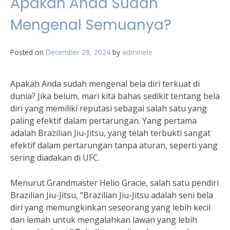
Apakah Anda Sudah
Mengenal Semuanya?
Posted on
December 28, 2024
by
adminele
Apakah Anda sudah mengenal bela diri terkuat di
dunia? Jika belum, mari kita bahas sedikit tentang bela
diri yang memiliki reputasi sebagai salah satu yang
paling efektif dalam pertarungan. Yang pertama
adalah Brazilian Jiu-Jitsu, yang telah terbukti sangat
efektif dalam pertarungan tanpa aturan, seperti yang
sering diadakan di UFC.
Menurut Grandmaster Helio Gracie, salah satu pendiri
Brazilian Jiu-Jitsu, “Brazilian Jiu-Jitsu adalah seni bela
diri yang memungkinkan seseorang yang lebih kecil
dan lemah untuk mengalahkan lawan yang lebih