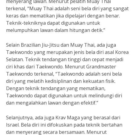
menyerang lawan. Menurut pelatih Muay Thai
terkenal, “Muay Thai adalah seni bela diri yang sangat
keras dan mematikan jika dipelajari dengan benar.
Teknik-tekniknya dapat digunakan untuk
melumpuhkan lawan dalam hitungan detik.”
Selain Brazilian Jiu-Jitsu dan Muay Thai, ada juga
Taekwondo yang merupakan jenis bela diri asal Korea
Selatan. Teknik tendangan tinggi dan cepat menjadi
ciri khas dari Taekwondo. Menurut Grandmaster
Taekwondo terkenal, “Taekwondo adalah seni bela
diri yang melatih kedisiplinan dan kekuatan fisik.
Dengan teknik tendangan yang mematikan,
Taekwondo dapat digunakan untuk melindungi diri
dan mengalahkan lawan dengan efektif.”
Selanjutnya, ada juga Krav Maga yang berasal dari
Israel. Bela diri ini difokuskan pada teknik bertahan
dan menyerang secara bersamaan. Menurut