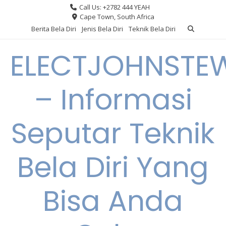
Skip
Call Us: +2782 444 YEAH
to
Cape Town, South Africa
content
Berita Bela Diri
Jenis Bela Diri
Teknik Bela Diri
ELECTJOHNSTE
– Informasi
Seputar Teknik
Bela Diri Yang
Bisa Anda