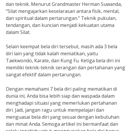
dan teknik. Menurut Grandmaster Herman Suwanda,
“Silat mengajarkan keselarasan antara fisik, mental,
dan spiritual dalam pertarungan.” Teknik pukulan,
tendangan, dan kuncian menjadi kekuatan utama
dalam Silat.
Selain keempat bela diri tersebut, masih ada 3 bela
diri lain yang tidak kalah mematikan, yaitu
Taekwondo, Karate, dan Kung Fu. Ketiga bela diri ini
memiliki teknik-teknik serangan dan pertahanan yang
sangat efektif dalam pertarungan.
Dengan memahami 7 bela diri paling mematikan di
dunia ini, Anda bisa lebih siap dan waspada dalam
menghadapi situasi yang memerlukan pertahanan
diri. Jadi, jangan ragu untuk mempelajari dan
menguasai bela diri yang sesuai dengan kebutuhan
dan minat Anda. Semoga artikel ini bermanfaat dan