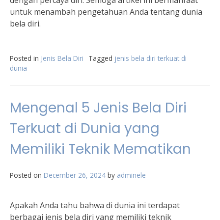
dengan percaya diri. Semoga artikel ini bermanfaat
untuk menambah pengetahuan Anda tentang dunia
bela diri.
Posted in
Jenis Bela Diri
Tagged
jenis bela diri terkuat di
dunia
Mengenal 5 Jenis Bela Diri
Terkuat di Dunia yang
Memiliki Teknik Mematikan
Posted on
December 26, 2024
by
adminele
Apakah Anda tahu bahwa di dunia ini terdapat
berbagai jenis bela diri yang memiliki teknik