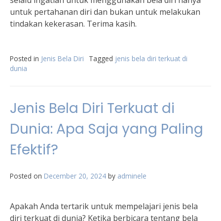
selalu ingatlah untuk menggunakan bela diri hanya
untuk pertahanan diri dan bukan untuk melakukan
tindakan kekerasan. Terima kasih.
Posted in
Jenis Bela Diri
Tagged
jenis bela diri terkuat di
dunia
Jenis Bela Diri Terkuat di
Dunia: Apa Saja yang Paling
Efektif?
Posted on
December 20, 2024
by
adminele
Apakah Anda tertarik untuk mempelajari jenis bela
diri terkuat di dunia? Ketika berbicara tentang bela