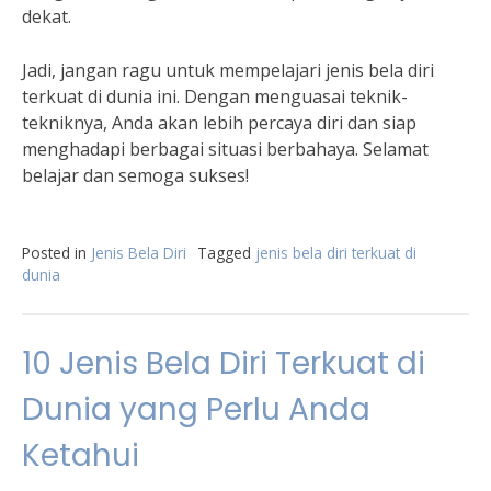
dekat.
Jadi, jangan ragu untuk mempelajari jenis bela diri
terkuat di dunia ini. Dengan menguasai teknik-
tekniknya, Anda akan lebih percaya diri dan siap
menghadapi berbagai situasi berbahaya. Selamat
belajar dan semoga sukses!
Posted in
Jenis Bela Diri
Tagged
jenis bela diri terkuat di
dunia
10 Jenis Bela Diri Terkuat di
Dunia yang Perlu Anda
Ketahui