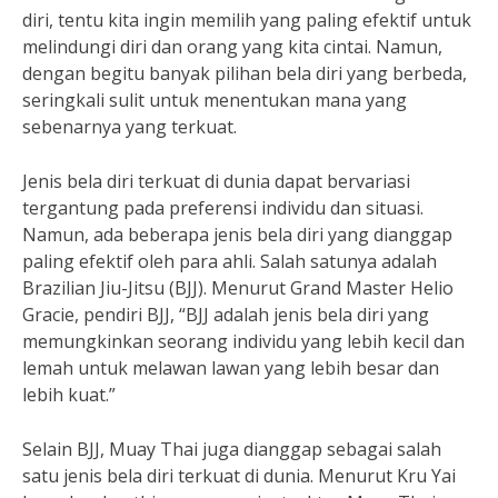
diri, tentu kita ingin memilih yang paling efektif untuk
melindungi diri dan orang yang kita cintai. Namun,
dengan begitu banyak pilihan bela diri yang berbeda,
seringkali sulit untuk menentukan mana yang
sebenarnya yang terkuat.
Jenis bela diri terkuat di dunia dapat bervariasi
tergantung pada preferensi individu dan situasi.
Namun, ada beberapa jenis bela diri yang dianggap
paling efektif oleh para ahli. Salah satunya adalah
Brazilian Jiu-Jitsu (BJJ). Menurut Grand Master Helio
Gracie, pendiri BJJ, “BJJ adalah jenis bela diri yang
memungkinkan seorang individu yang lebih kecil dan
lemah untuk melawan lawan yang lebih besar dan
lebih kuat.”
Selain BJJ, Muay Thai juga dianggap sebagai salah
satu jenis bela diri terkuat di dunia. Menurut Kru Yai