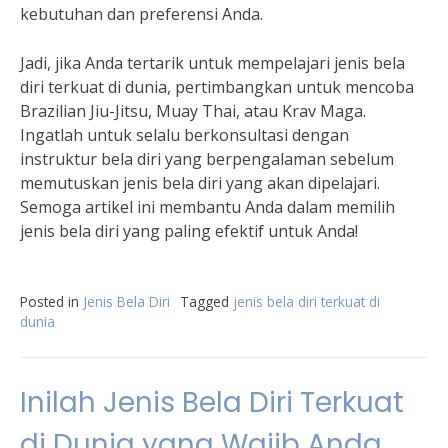
kebutuhan dan preferensi Anda.
Jadi, jika Anda tertarik untuk mempelajari jenis bela
diri terkuat di dunia, pertimbangkan untuk mencoba
Brazilian Jiu-Jitsu, Muay Thai, atau Krav Maga.
Ingatlah untuk selalu berkonsultasi dengan
instruktur bela diri yang berpengalaman sebelum
memutuskan jenis bela diri yang akan dipelajari.
Semoga artikel ini membantu Anda dalam memilih
jenis bela diri yang paling efektif untuk Anda!
Posted in
Jenis Bela Diri
Tagged
jenis bela diri terkuat di
dunia
Inilah Jenis Bela Diri Terkuat
di Dunia yang Wajib Anda