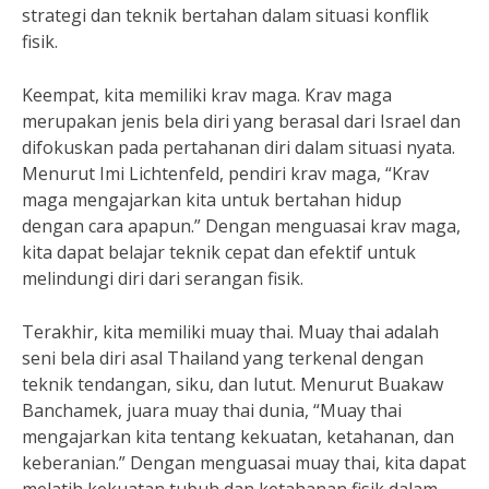
strategi dan teknik bertahan dalam situasi konflik
fisik.
Keempat, kita memiliki krav maga. Krav maga
merupakan jenis bela diri yang berasal dari Israel dan
difokuskan pada pertahanan diri dalam situasi nyata.
Menurut Imi Lichtenfeld, pendiri krav maga, “Krav
maga mengajarkan kita untuk bertahan hidup
dengan cara apapun.” Dengan menguasai krav maga,
kita dapat belajar teknik cepat dan efektif untuk
melindungi diri dari serangan fisik.
Terakhir, kita memiliki muay thai. Muay thai adalah
seni bela diri asal Thailand yang terkenal dengan
teknik tendangan, siku, dan lutut. Menurut Buakaw
Banchamek, juara muay thai dunia, “Muay thai
mengajarkan kita tentang kekuatan, ketahanan, dan
keberanian.” Dengan menguasai muay thai, kita dapat