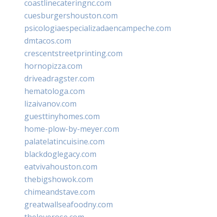
coastlinecateringnc.com
cuesburgershouston.com
psicologiaespecializadaencampeche.com
dmtacos.com
crescentstreetprinting.com
hornopizza.com
driveadragster.com
hematologa.com
lizaivanov.com
guesttinyhomes.com
home-plow-by-meyer.com
palatelatincuisine.com
blackdoglegacy.com
eatvivahouston.com
thebigshowok.com
chimeandstave.com
greatwallseafoodny.com
theloverose.com