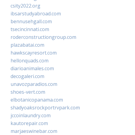
csity2022.org
ibsarstudyabroad.com
bennusehgall.com
tsecincinnati.com
roderconstructiongroup.com
plazabatai.com
hawkscayresort.com
hellonquads.com
diarioanimales.com
decogaleri.com
unavozparadios.com
shoes-vert.com
elbotanicopanama.com
shadyoaksrockportrvpark.com
jccoinlaundry.com
kautorepair.com
marjaeswinebar.com