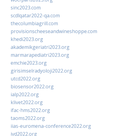
sinc2023.com
scdlqatar2022-qa.com
thecolumbiagrill.com
provisionscheeseandwineshoppe.com
khedi2023.org
akademikgeriatri2023.org
marmarapediatri2023.org
emchie2023.org
girisimselradyoloji2022.org
utcd2022.org
biosensor2022.org
ialp2022.org
klivet2022.org
ifac-hms2022.org
taoms2022.org
iias-euromena-conference2022.org
ivd2022.org