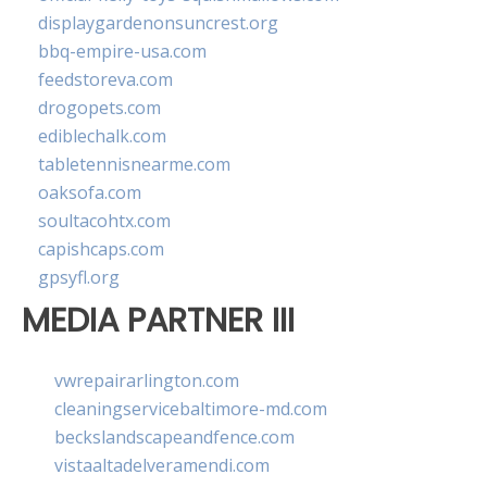
displaygardenonsuncrest.org
bbq-empire-usa.com
feedstoreva.com
drogopets.com
ediblechalk.com
tabletennisnearme.com
oaksofa.com
soultacohtx.com
capishcaps.com
gpsyfl.org
MEDIA PARTNER III
vwrepairarlington.com
cleaningservicebaltimore-md.com
beckslandscapeandfence.com
vistaaltadelveramendi.com