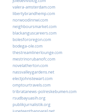
joiedevivblog.com
valera-amsterdam.com
libertybrandhemp.com
norwoodinnwi.com
neighboursmarket.com
blackanguscareers.com
bolesfororegon.com
bodega-ole.com
thestreamlinerlounge.com
mestrinorubanofc.com
novelatherton.com
nassvalleygardens.net
electjohnstewart.com
omptourtravels.com
tribratanews-polreskebumen.com
rsudbayuasih.org
publikjurnalistik.org
juneteenthapparel.net