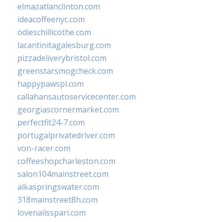
elmazatlanclinton.com
ideacoffeenyc.com
odieschillicothe.com
lacantinitagalesburg.com
pizzadeliverybristol.com
greenstarsmogcheck.com
happypawspl.com
callahansautoservicecenter.com
georgiascornermarket.com
perfectfit24-7.com
portugalprivatedriver.com
von-racer.com
coffeeshopcharleston.com
salon104mainstreet.com
alkaspringswater.com
318mainstreet8h.com
lovenailsspari.com