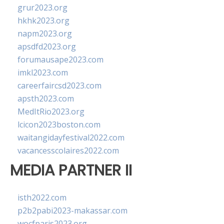
grur2023.org
hkhk2023.org
napm2023.org
apsdfd2023.org
forumausape2023.com
imkl2023.com
careerfaircsd2023.com
apsth2023.com
MedItRio2023.org
lcicon2023boston.com
waitangidayfestival2022.com
vacancesscolaires2022.com
MEDIA PARTNER II
isth2022.com
p2b2pabi2023-makassar.com
wocfparis2023.org