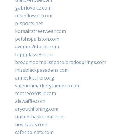
gabriovoice.com
resinflowart.com
p-sports.net
korsairstreetwear.com
petshopallston.com
avenue26tacos.com
topgglasses.com
broadmoornailsspacoloradosprings.com
missblackpasadena.com
anneskitchen.org
valenciamarketytaqueria.com
reefrecordsllc.com
alawaffle.com
aryouthfishing.com
united-basketball.com
tios-tacos.com
cafecito-satx.com