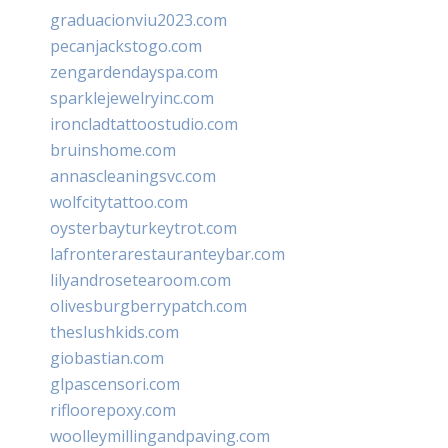
graduacionviu2023.com
pecanjackstogo.com
zengardendayspa.com
sparklejewelryinc.com
ironcladtattoostudio.com
bruinshome.com
annascleaningsvc.com
wolfcitytattoo.com
oysterbayturkeytrot.com
lafronterarestauranteybar.com
lilyandrosetearoom.com
olivesburgberrypatch.com
theslushkids.com
giobastian.com
glpascensori.com
rifloorepoxy.com
woolleymillingandpaving.com