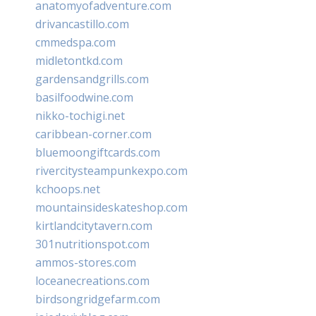
anatomyofadventure.com
drivancastillo.com
cmmedspa.com
midletontkd.com
gardensandgrills.com
basilfoodwine.com
nikko-tochigi.net
caribbean-corner.com
bluemoongiftcards.com
rivercitysteampunkexpo.com
kchoops.net
mountainsideskateshop.com
kirtlandcitytavern.com
301nutritionspot.com
ammos-stores.com
loceanecreations.com
birdsongridgefarm.com