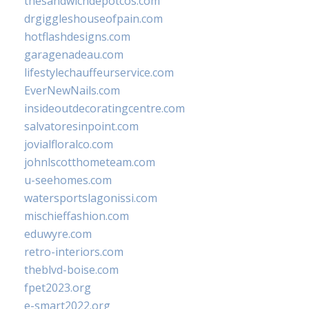
thesandwichdepotcos.com
drgiggleshouseofpain.com
hotflashdesigns.com
garagenadeau.com
lifestylechauffeurservice.com
EverNewNails.com
insideoutdecoratingcentre.com
salvatoresinpoint.com
jovialfloralco.com
johnlscotthometeam.com
u-seehomes.com
watersportslagonissi.com
mischieffashion.com
eduwyre.com
retro-interiors.com
theblvd-boise.com
fpet2023.org
e-smart2022.org