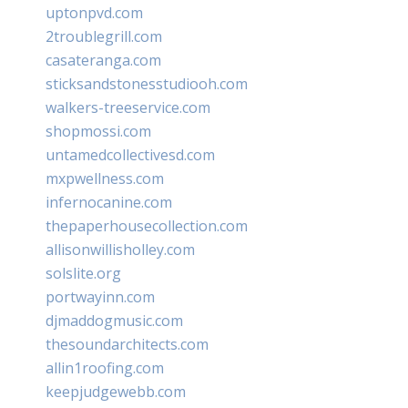
uptonpvd.com
2troublegrill.com
casateranga.com
sticksandstonesstudiooh.com
walkers-treeservice.com
shopmossi.com
untamedcollectivesd.com
mxpwellness.com
infernocanine.com
thepaperhousecollection.com
allisonwillisholley.com
solslite.org
portwayinn.com
djmaddogmusic.com
thesoundarchitects.com
allin1roofing.com
keepjudgewebb.com