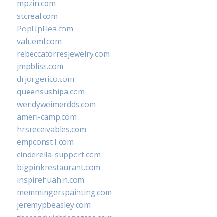
mpzin.com
stcreal.com
PopUpFlea.com
valueml.com
rebeccatorresjewelry.com
jmpbliss.com
drjorgerico.com
queensushipa.com
wendyweimerdds.com
ameri-camp.com
hrsreceivables.com
empconst1.com
cinderella-support.com
bigpinkrestaurant.com
inspirehuahin.com
memmingerspainting.com
jeremypbeasley.com