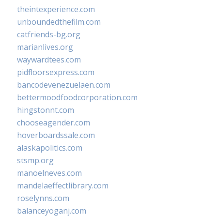
theintexperience.com
unboundedthefilm.com
catfriends-bg.org
marianlives.org
waywardtees.com
pidfloorsexpress.com
bancodevenezuelaen.com
bettermoodfoodcorporation.com
hingstonnt.com
chooseagender.com
hoverboardssale.com
alaskapolitics.com
stsmp.org
manoelneves.com
mandelaeffectlibrary.com
roselynns.com
balanceyoganj.com