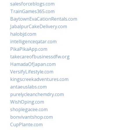
salesforceblogs.com
TrainGames365.com
BaytownEvaCationRentals.com
JabalpurCakeDelivery.com
halobjd.com
intelligenceqatar.com
PikaPikaApp.com
takecareofbusinessdfw.org
HamadaOfJapan.com
VersifyLifestyle.com
kingscreekadventures.com
antaeuslabs.com
purelycleanchemdry.com
WishOping.com
shoplegacee.com
bonvivantshop.com
CupPlante.com