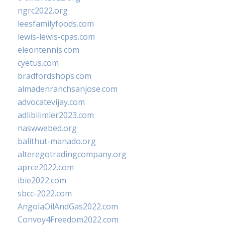
ngrc2022.org
leesfamilyfoods.com
lewis-lewis-cpas.com
eleontennis.com
cyetus.com
bradfordshops.com
almadenranchsanjose.com
advocatevijay.com
adlibilimler2023.com
naswwebed.org
balithut-manado.org
alteregotradingcompany.org
aprce2022.com
ibie2022.com
sbcc-2022.com
AngolaOilAndGas2022.com
Convoy4Freedom2022.com