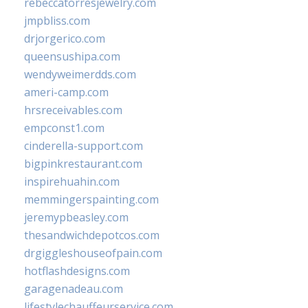
rebeccatorresjewelry.com
jmpbliss.com
drjorgerico.com
queensushipa.com
wendyweimerdds.com
ameri-camp.com
hrsreceivables.com
empconst1.com
cinderella-support.com
bigpinkrestaurant.com
inspirehuahin.com
memmingerspainting.com
jeremypbeasley.com
thesandwichdepotcos.com
drgiggleshouseofpain.com
hotflashdesigns.com
garagenadeau.com
lifestylechauffeurservice.com