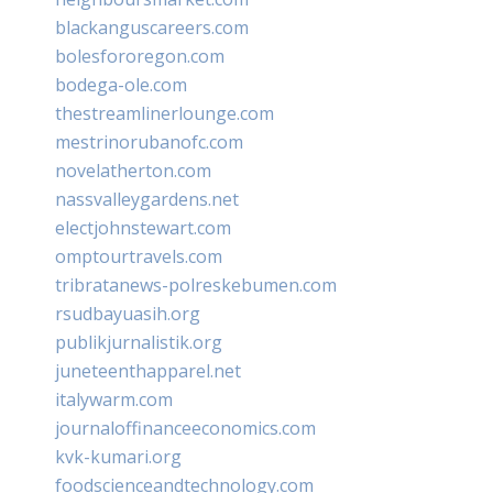
blackanguscareers.com
bolesfororegon.com
bodega-ole.com
thestreamlinerlounge.com
mestrinorubanofc.com
novelatherton.com
nassvalleygardens.net
electjohnstewart.com
omptourtravels.com
tribratanews-polreskebumen.com
rsudbayuasih.org
publikjurnalistik.org
juneteenthapparel.net
italywarm.com
journaloffinanceeconomics.com
kvk-kumari.org
foodscienceandtechnology.com