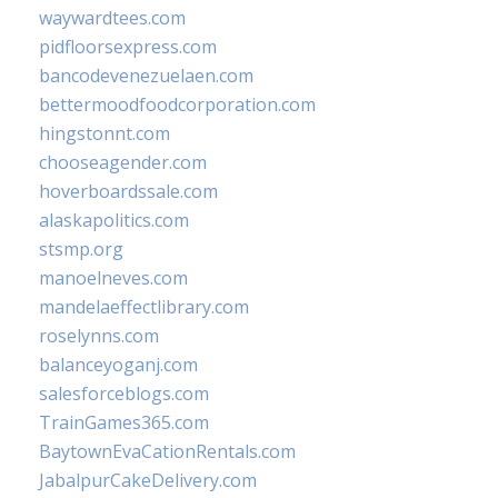
waywardtees.com
pidfloorsexpress.com
bancodevenezuelaen.com
bettermoodfoodcorporation.com
hingstonnt.com
chooseagender.com
hoverboardssale.com
alaskapolitics.com
stsmp.org
manoelneves.com
mandelaeffectlibrary.com
roselynns.com
balanceyoganj.com
salesforceblogs.com
TrainGames365.com
BaytownEvaCationRentals.com
JabalpurCakeDelivery.com