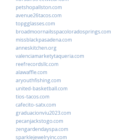
petshopallston.com
avenue26tacos.com
topgglasses.com
broadmoornailsspacoloradosprings.com
missblackpasadena.com
anneskitchen.org
valenciamarketytaqueria.com
reefrecordsllc.com
alawaffle.com
aryouthfishing.com
united-basketball.com
tios-tacos.com
cafecito-satx.com
graduacionviu2023.com
pecanjackstogo.com
zengardendayspa.com
sparklejewelryinc.com