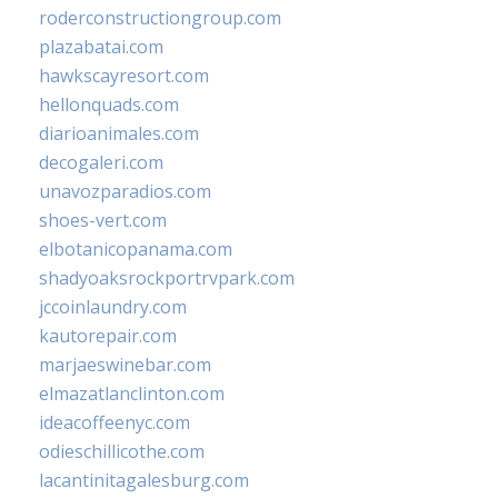
roderconstructiongroup.com
plazabatai.com
hawkscayresort.com
hellonquads.com
diarioanimales.com
decogaleri.com
unavozparadios.com
shoes-vert.com
elbotanicopanama.com
shadyoaksrockportrvpark.com
jccoinlaundry.com
kautorepair.com
marjaeswinebar.com
elmazatlanclinton.com
ideacoffeenyc.com
odieschillicothe.com
lacantinitagalesburg.com