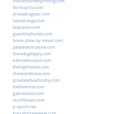
crescentstreetprinting.com
hornopizza.com
driveadragster.com
hematologa.com
lizaivanov.com
guesttinyhomes.com
home-plow-by-meyer.com
palatelatincuisine.com
blackdoglegacy.com
eatvivahouston.com
thebigshowok.com
chimeandstave.com
greatwallseafoodny.com
theloverose.com
gabriovoice.com
resinflowart.com
p-sports.net
korsairstreetwear.com