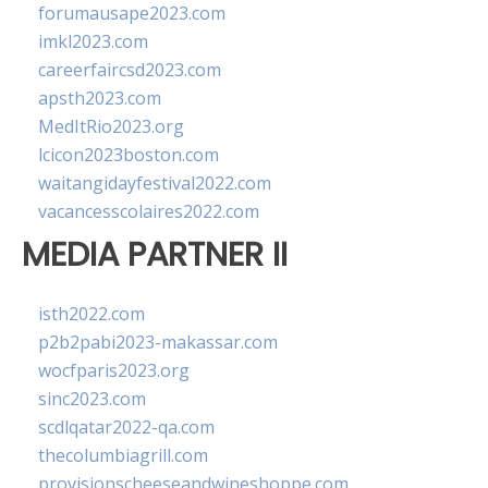
forumausape2023.com
imkl2023.com
careerfaircsd2023.com
apsth2023.com
MedItRio2023.org
lcicon2023boston.com
waitangidayfestival2022.com
vacancesscolaires2022.com
MEDIA PARTNER II
isth2022.com
p2b2pabi2023-makassar.com
wocfparis2023.org
sinc2023.com
scdlqatar2022-qa.com
thecolumbiagrill.com
provisionscheeseandwineshoppe.com