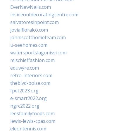
EverNewNails.com
insideoutdecoratingcentre.com
salvatoresinpoint.com
jovialfloralco.com
johnlscotthometeam.com
u-seehomes.com
watersportslagonissi.com
mischieffashion.com
eduwyre.com
retro-interiors.com
theblvd-boise.com
fpet2023.org
e-smart2022.org
ngrc2022.org
leesfamilyfoods.com
lewis-lewis-cpas.com
eleontennis.com