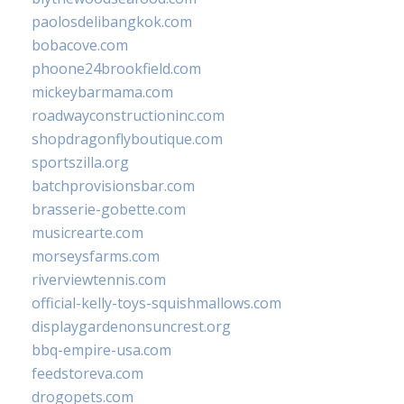
paolosdelibangkok.com
bobacove.com
phoone24brookfield.com
mickeybarmama.com
roadwayconstructioninc.com
shopdragonflyboutique.com
sportszilla.org
batchprovisionsbar.com
brasserie-gobette.com
musicrearte.com
morseysfarms.com
riverviewtennis.com
official-kelly-toys-squishmallows.com
displaygardenonsuncrest.org
bbq-empire-usa.com
feedstoreva.com
drogopets.com