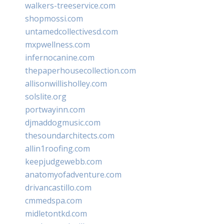
walkers-treeservice.com
shopmossi.com
untamedcollectivesd.com
mxpwellness.com
infernocanine.com
thepaperhousecollection.com
allisonwillisholley.com
solslite.org
portwayinn.com
djmaddogmusic.com
thesoundarchitects.com
allin1roofing.com
keepjudgewebb.com
anatomyofadventure.com
drivancastillo.com
cmmedspa.com
midletontkd.com