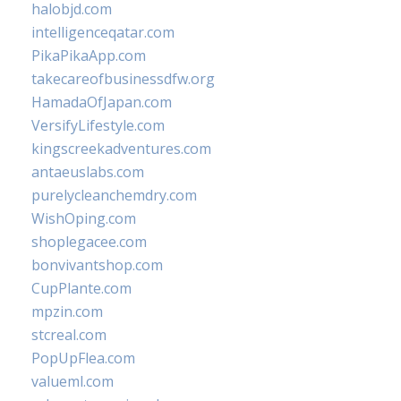
halobjd.com
intelligenceqatar.com
PikaPikaApp.com
takecareofbusinessdfw.org
HamadaOfJapan.com
VersifyLifestyle.com
kingscreekadventures.com
antaeuslabs.com
purelycleanchemdry.com
WishOping.com
shoplegacee.com
bonvivantshop.com
CupPlante.com
mpzin.com
stcreal.com
PopUpFlea.com
valueml.com