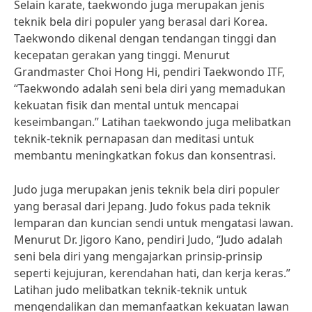
Selain karate, taekwondo juga merupakan jenis
teknik bela diri populer yang berasal dari Korea.
Taekwondo dikenal dengan tendangan tinggi dan
kecepatan gerakan yang tinggi. Menurut
Grandmaster Choi Hong Hi, pendiri Taekwondo ITF,
“Taekwondo adalah seni bela diri yang memadukan
kekuatan fisik dan mental untuk mencapai
keseimbangan.” Latihan taekwondo juga melibatkan
teknik-teknik pernapasan dan meditasi untuk
membantu meningkatkan fokus dan konsentrasi.
Judo juga merupakan jenis teknik bela diri populer
yang berasal dari Jepang. Judo fokus pada teknik
lemparan dan kuncian sendi untuk mengatasi lawan.
Menurut Dr. Jigoro Kano, pendiri Judo, “Judo adalah
seni bela diri yang mengajarkan prinsip-prinsip
seperti kejujuran, kerendahan hati, dan kerja keras.”
Latihan judo melibatkan teknik-teknik untuk
mengendalikan dan memanfaatkan kekuatan lawan