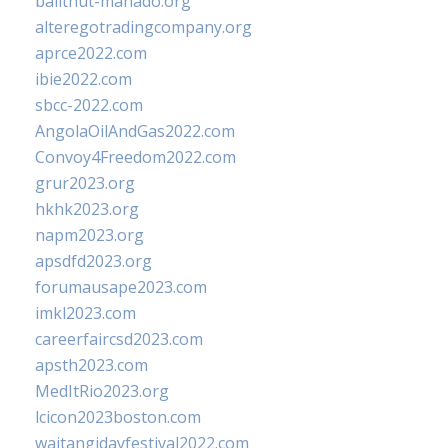
balithut-manado.org
alteregotradingcompany.org
aprce2022.com
ibie2022.com
sbcc-2022.com
AngolaOilAndGas2022.com
Convoy4Freedom2022.com
grur2023.org
hkhk2023.org
napm2023.org
apsdfd2023.org
forumausape2023.com
imkl2023.com
careerfaircsd2023.com
apsth2023.com
MedItRio2023.org
lcicon2023boston.com
waitangidayfestival2022.com