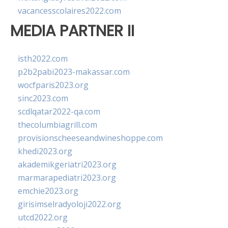
vacancesscolaires2022.com
MEDIA PARTNER II
isth2022.com
p2b2pabi2023-makassar.com
wocfparis2023.org
sinc2023.com
scdlqatar2022-qa.com
thecolumbiagrill.com
provisionscheeseandwineshoppe.com
khedi2023.org
akademikgeriatri2023.org
marmarapediatri2023.org
emchie2023.org
girisimselradyoloji2022.org
utcd2022.org