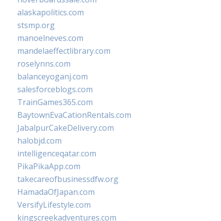
alaskapolitics.com
stsmp.org
manoelneves.com
mandelaeffectlibrary.com
roselynns.com
balanceyoganj.com
salesforceblogs.com
TrainGames365.com
BaytownEvaCationRentals.com
JabalpurCakeDelivery.com
halobjd.com
intelligenceqatar.com
PikaPikaApp.com
takecareofbusinessdfw.org
HamadaOfJapan.com
VersifyLifestyle.com
kingscreekadventures.com