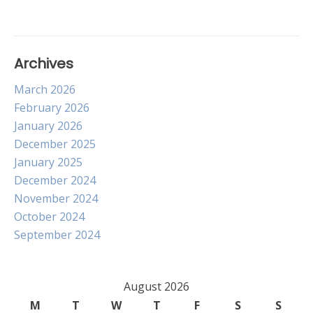
navigation
Archives
March 2026
February 2026
January 2026
December 2025
January 2025
December 2024
November 2024
October 2024
September 2024
August 2026
M
T
W
T
F
S
S