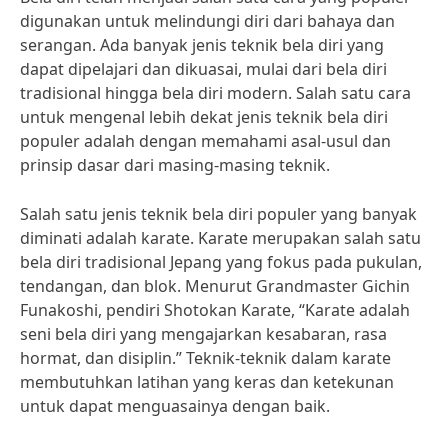
digunakan untuk melindungi diri dari bahaya dan
serangan. Ada banyak jenis teknik bela diri yang
dapat dipelajari dan dikuasai, mulai dari bela diri
tradisional hingga bela diri modern. Salah satu cara
untuk mengenal lebih dekat jenis teknik bela diri
populer adalah dengan memahami asal-usul dan
prinsip dasar dari masing-masing teknik.
Salah satu jenis teknik bela diri populer yang banyak
diminati adalah karate. Karate merupakan salah satu
bela diri tradisional Jepang yang fokus pada pukulan,
tendangan, dan blok. Menurut Grandmaster Gichin
Funakoshi, pendiri Shotokan Karate, “Karate adalah
seni bela diri yang mengajarkan kesabaran, rasa
hormat, dan disiplin.” Teknik-teknik dalam karate
membutuhkan latihan yang keras dan ketekunan
untuk dapat menguasainya dengan baik.