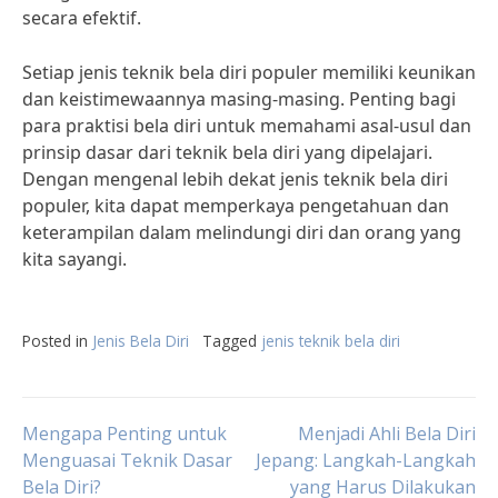
secara efektif.
Setiap jenis teknik bela diri populer memiliki keunikan
dan keistimewaannya masing-masing. Penting bagi
para praktisi bela diri untuk memahami asal-usul dan
prinsip dasar dari teknik bela diri yang dipelajari.
Dengan mengenal lebih dekat jenis teknik bela diri
populer, kita dapat memperkaya pengetahuan dan
keterampilan dalam melindungi diri dan orang yang
kita sayangi.
Posted in
Jenis Bela Diri
Tagged
jenis teknik bela diri
Post
Mengapa Penting untuk
Menjadi Ahli Bela Diri
Menguasai Teknik Dasar
Jepang: Langkah-Langkah
Bela Diri?
yang Harus Dilakukan