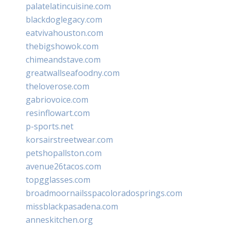
palatelatincuisine.com
blackdoglegacy.com
eatvivahouston.com
thebigshowok.com
chimeandstave.com
greatwallseafoodny.com
theloverose.com
gabriovoice.com
resinflowart.com
p-sports.net
korsairstreetwear.com
petshopallston.com
avenue26tacos.com
topgglasses.com
broadmoornailsspacoloradosprings.com
missblackpasadena.com
anneskitchen.org