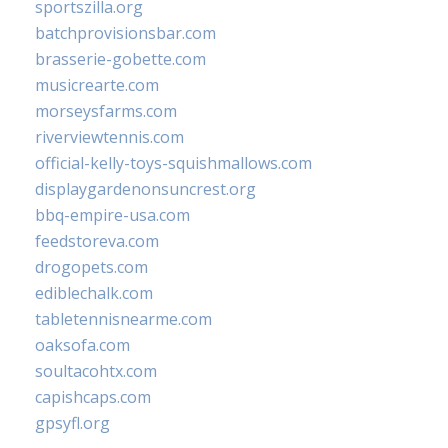
sportszilla.org
batchprovisionsbar.com
brasserie-gobette.com
musicrearte.com
morseysfarms.com
riverviewtennis.com
official-kelly-toys-squishmallows.com
displaygardenonsuncrest.org
bbq-empire-usa.com
feedstoreva.com
drogopets.com
ediblechalk.com
tabletennisnearme.com
oaksofa.com
soultacohtx.com
capishcaps.com
gpsyfl.org