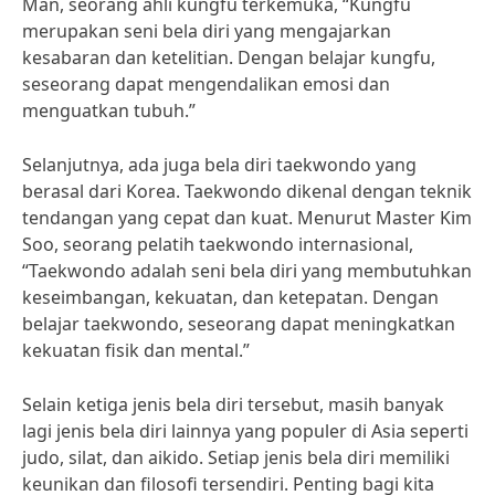
Man, seorang ahli kungfu terkemuka, “Kungfu
merupakan seni bela diri yang mengajarkan
kesabaran dan ketelitian. Dengan belajar kungfu,
seseorang dapat mengendalikan emosi dan
menguatkan tubuh.”
Selanjutnya, ada juga bela diri taekwondo yang
berasal dari Korea. Taekwondo dikenal dengan teknik
tendangan yang cepat dan kuat. Menurut Master Kim
Soo, seorang pelatih taekwondo internasional,
“Taekwondo adalah seni bela diri yang membutuhkan
keseimbangan, kekuatan, dan ketepatan. Dengan
belajar taekwondo, seseorang dapat meningkatkan
kekuatan fisik dan mental.”
Selain ketiga jenis bela diri tersebut, masih banyak
lagi jenis bela diri lainnya yang populer di Asia seperti
judo, silat, dan aikido. Setiap jenis bela diri memiliki
keunikan dan filosofi tersendiri. Penting bagi kita