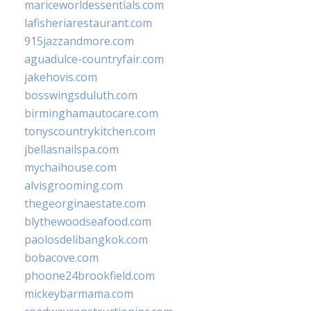
mariceworldessentials.com
lafisheriarestaurant.com
915jazzandmore.com
aguadulce-countryfair.com
jakehovis.com
bosswingsduluth.com
birminghamautocare.com
tonyscountrykitchen.com
jbellasnailspa.com
mychaihouse.com
alvisgrooming.com
thegeorginaestate.com
blythewoodseafood.com
paolosdelibangkok.com
bobacove.com
phoone24brookfield.com
mickeybarmama.com