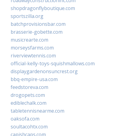
roadwayconstructioninc.com
shopdragonflyboutique.com
sportszilla.org
batchprovisionsbar.com
brasserie-gobette.com
musicrearte.com
morseysfarms.com
riverviewtennis.com
official-kelly-toys-squishmallows.com
displaygardenonsuncrest.org
bbq-empire-usa.com
feedstoreva.com
drogopets.com
ediblechalk.com
tabletennisnearme.com
oaksofa.com
soultacohtx.com
capishcaps.com