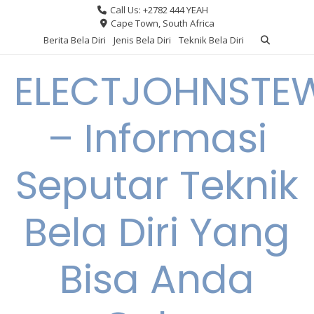
Skip
Call Us: +2782 444 YEAH
to
Cape Town, South Africa
content
Berita Bela Diri
Jenis Bela Diri
Teknik Bela Diri
ELECTJOHNSTE
– Informasi
Seputar Teknik
Bela Diri Yang
Bisa Anda