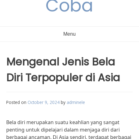
Coba
Menu
Mengenal Jenis Bela
Diri Terpopuler di Asia
Posted on
October 9, 2024
by
adminele
Bela diri merupakan suatu keahlian yang sangat
penting untuk dipelajari dalam menjaga diri dari
berbagai ancaman. Di Asia sendiri, terdapat berbagai