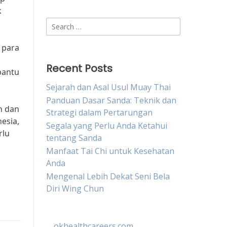
k
Search
for:
 para
Recent Posts
bantu
Sejarah dan Asal Usul Muay Thai
Panduan Dasar Sanda: Teknik dan
n dan
Strategi dalam Pertarungan
nesia,
Segala yang Perlu Anda Ketahui
rlu
tentang Sanda
Manfaat Tai Chi untuk Kesehatan
Anda
Mengenal Lebih Dekat Seni Bela
Diri Wing Chun
okhealthcareers.com