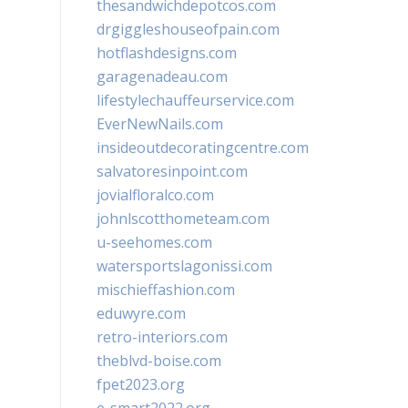
thesandwichdepotcos.com
drgiggleshouseofpain.com
hotflashdesigns.com
garagenadeau.com
lifestylechauffeurservice.com
EverNewNails.com
insideoutdecoratingcentre.com
salvatoresinpoint.com
jovialfloralco.com
johnlscotthometeam.com
u-seehomes.com
watersportslagonissi.com
mischieffashion.com
eduwyre.com
retro-interiors.com
theblvd-boise.com
fpet2023.org