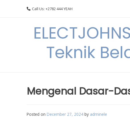
Skip
Call Us: +2782 444 YEAH
to
content
ELECTJOHNS
Teknik Bel
Mengenal Dasar-Dasar
Posted on
December 27, 2024
by
adminele