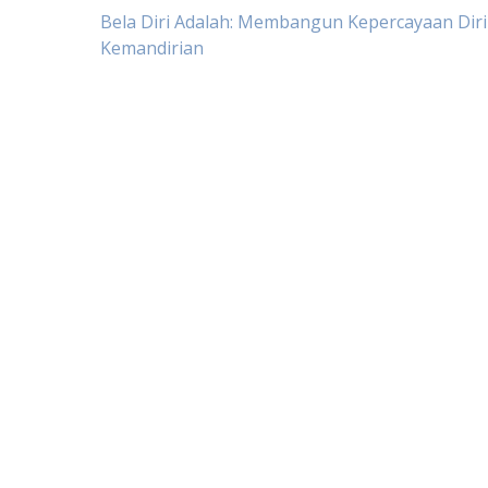
Post
Bela Diri Adalah: Membangun Kepercayaan Diri
Kemandirian
navigation