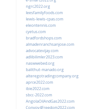
e-smart2022.org
ngrc2022.org
leesfamilyfoods.com
lewis-lewis-cpas.com
eleontennis.com
cyetus.com
bradfordshops.com
almadenranchsanjose.com
advocatevijay.com
adlibilimler2023.com
naswwebed.org
balithut-manado.org
alteregotradingcompany.org
aprce2022.com
ibie2022.com
sbcc-2022.com
AngolaOilAndGas2022.com
Convoy4Freedom2022.com