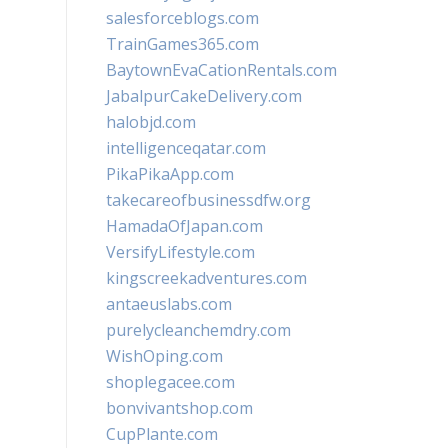
salesforceblogs.com
TrainGames365.com
BaytownEvaCationRentals.com
JabalpurCakeDelivery.com
halobjd.com
intelligenceqatar.com
PikaPikaApp.com
takecareofbusinessdfw.org
HamadaOfJapan.com
VersifyLifestyle.com
kingscreekadventures.com
antaeuslabs.com
purelycleanchemdry.com
WishOping.com
shoplegacee.com
bonvivantshop.com
CupPlante.com