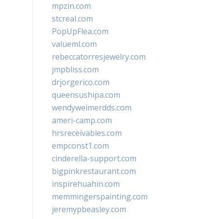
mpzin.com
stcreal.com
PopUpFlea.com
valueml.com
rebeccatorresjewelry.com
jmpbliss.com
drjorgerico.com
queensushipa.com
wendyweimerdds.com
ameri-camp.com
hrsreceivables.com
empconst1.com
cinderella-support.com
bigpinkrestaurant.com
inspirehuahin.com
memmingerspainting.com
jeremypbeasley.com