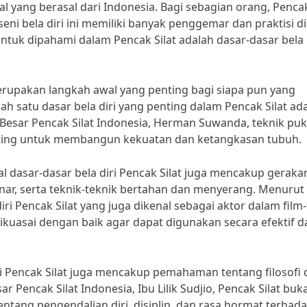
al yang berasal dari Indonesia. Bagi sebagian orang, Pencak
i bela diri ini memiliki banyak penggemar dan praktisi di
untuk dipahami dalam Pencak Silat adalah dasar-dasar bela
merupakan langkah awal yang penting bagi siapa pun yang
alah satu dasar bela diri yang penting dalam Pencak Silat ad
Besar Pencak Silat Indonesia, Herman Suwanda, teknik pu
nting untuk membangun kekuatan dan ketangkasan tubuh.
l dasar-dasar bela diri Pencak Silat juga mencakup geraka
enar, serta teknik-teknik bertahan dan menyerang. Menurut
ri Pencak Silat yang juga dikenal sebagai aktor dalam film-
dikuasai dengan baik agar dapat digunakan secara efektif 
ri Pencak Silat juga mencakup pemahaman tentang filosofi
ar Pencak Silat Indonesia, Ibu Lilik Sudjio, Pencak Silat buk
ntang pengendalian diri, disiplin, dan rasa hormat terhad