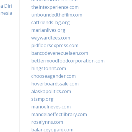
a Diri
theintexperience.com
nesia
unboundedthefilm.com
catfriends-bg.org
marianlives.org
waywardtees.com
pidfloorsexpress.com
bancodevenezuelaen.com
bettermoodfoodcorporation.com
hingstonnt.com
chooseagender.com
hoverboardssale.com
alaskapolitics.com
stsmp.org
manoelneves.com
mandelaeffectlibrary.com
roselynns.com
balanceyoganj.com