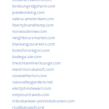
birdsongridgefarm.com
joiedevivblog.com
valera-amsterdam.com
libertybrandhemp.com
norwoodinnwi.com
neighboursmarket.com
blackanguscareers.com
bolesfororegon.com
bodega-ole.com
thestreamlinerlounge.com
mestrinorubanofc.com
novelatherton.com
nassvalleygardens.net
electjohnstewart.com
omptourtravels.com
tribratanews-polreskebumen.com
rsudbayuasih.org