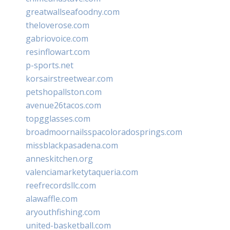
greatwallseafoodny.com
theloverose.com
gabriovoice.com
resinflowart.com
p-sports.net
korsairstreetwear.com
petshopallston.com
avenue26tacos.com
topgglasses.com
broadmoornailsspacoloradosprings.com
missblackpasadena.com
anneskitchen.org
valenciamarketytaqueria.com
reefrecordsllc.com
alawaffle.com
aryouthfishing.com
united-basketball.com