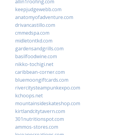
allin1roofing.com
keepjudgewebb.com
anatomyofadventure.com
drivancastillo.com
cmmedspa.com
midletontkd.com
gardensandgrills.com
basilfoodwine.com
nikko-tochigi.net
caribbean-corner.com
bluemoongiftcards.com
rivercitysteampunkexpo.com
kchoops.net
mountainsideskateshop.com
kirtlandcitytavern.com
301nutritionspot.com
ammos-stores.com
loceanecreations.com