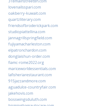
318mainstreet8h.com
lovenailsspari.com
oakberry-kuwait.com
quartzliterary.com
friendsofbroderickpark.com
studiopiattellina.com
jannagrillspringfield.com
fujiyamacharleston.com
elpatronchardon.com
donglaishun-order.com
fiamc-rome2022.org
mariceworldessentials.com
lafisheriarestaurant.com
915jazzandmore.com
aguadulce-countryfair.com
jakehovis.com
bosswingsduluth.com
birminghamautocare.com