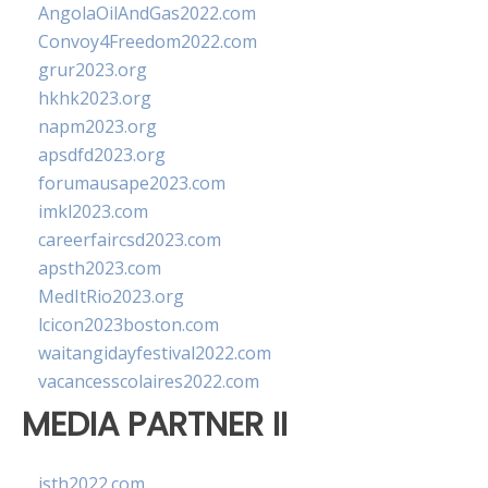
AngolaOilAndGas2022.com
Convoy4Freedom2022.com
grur2023.org
hkhk2023.org
napm2023.org
apsdfd2023.org
forumausape2023.com
imkl2023.com
careerfaircsd2023.com
apsth2023.com
MedItRio2023.org
lcicon2023boston.com
waitangidayfestival2022.com
vacancesscolaires2022.com
MEDIA PARTNER II
isth2022.com