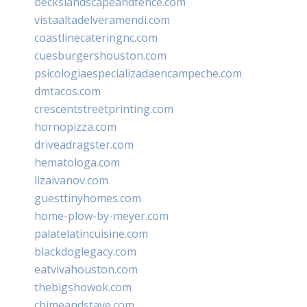
beckslandscapeandfence.com
vistaaltadelveramendi.com
coastlinecateringnc.com
cuesburgershouston.com
psicologiaespecializadaencampeche.com
dmtacos.com
crescentstreetprinting.com
hornopizza.com
driveadragster.com
hematologa.com
lizaivanov.com
guesttinyhomes.com
home-plow-by-meyer.com
palatelatincuisine.com
blackdoglegacy.com
eatvivahouston.com
thebigshowok.com
chimeandstave.com