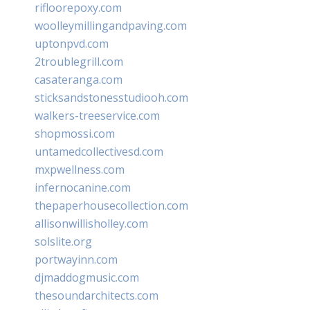
rifloorepoxy.com
woolleymillingandpaving.com
uptonpvd.com
2troublegrill.com
casateranga.com
sticksandstonesstudiooh.com
walkers-treeservice.com
shopmossi.com
untamedcollectivesd.com
mxpwellness.com
infernocanine.com
thepaperhousecollection.com
allisonwillisholley.com
solslite.org
portwayinn.com
djmaddogmusic.com
thesoundarchitects.com