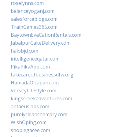
roselynns.com
balanceyoganj.com
salesforceblogs.com
TrainGames365.com
BaytownEvaCationRentals.com
JabalpurCakeDelivery.com
halobjd.com
intelligenceqatar.com
PikaPikaApp.com
takecareofbusinessdfw.org
HamadaOfJapan.com
VersifyLifestyle.com
kingscreekadventures.com
antaeuslabs.com
purelycleanchemdry.com
WishOping.com
shoplegacee.com