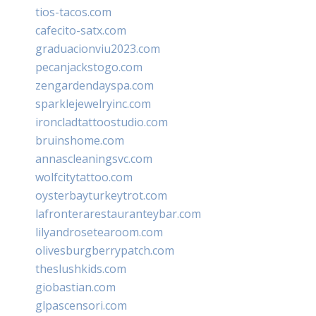
tios-tacos.com
cafecito-satx.com
graduacionviu2023.com
pecanjackstogo.com
zengardendayspa.com
sparklejewelryinc.com
ironcladtattoostudio.com
bruinshome.com
annascleaningsvc.com
wolfcitytattoo.com
oysterbayturkeytrot.com
lafronterarestauranteybar.com
lilyandrosetearoom.com
olivesburgberrypatch.com
theslushkids.com
giobastian.com
glpascensori.com