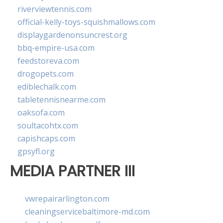
riverviewtennis.com
official-kelly-toys-squishmallows.com
displaygardenonsuncrest.org
bbq-empire-usa.com
feedstoreva.com
drogopets.com
ediblechalk.com
tabletennisnearme.com
oaksofa.com
soultacohtx.com
capishcaps.com
gpsyfl.org
MEDIA PARTNER III
vwrepairarlington.com
cleaningservicebaltimore-md.com