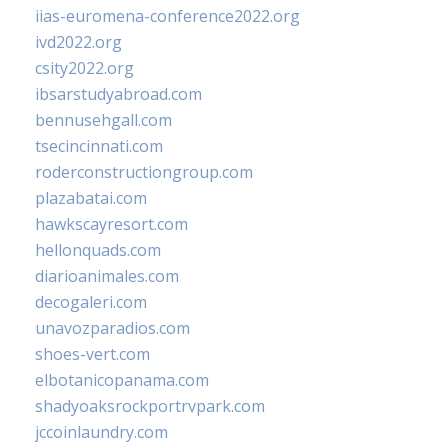
iias-euromena-conference2022.org
ivd2022.org
csity2022.org
ibsarstudyabroad.com
bennusehgall.com
tsecincinnati.com
roderconstructiongroup.com
plazabatai.com
hawkscayresort.com
hellonquads.com
diarioanimales.com
decogaleri.com
unavozparadios.com
shoes-vert.com
elbotanicopanama.com
shadyoaksrockportrvpark.com
jccoinlaundry.com