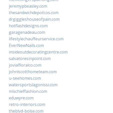
jeremypbeasley.com
thesandwichdepotcos.com
drgiggleshouseofpain.com
hotflashdesigns.com
garagenadeau.com
lifestylechauffeurservice.com
EverNewNails.com
insideoutdecoratingcentre.com
salvatoresinpoint.com
jovialfloralco.com
johnlscotthometeam.com
u-seehomes.com
watersportslagonissi.com
mischieffashion.com
eduwyre.com
retro-interiors.com
theblvd-boise.com