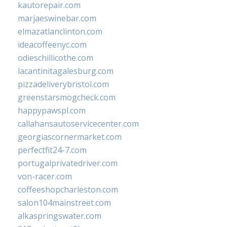
kautorepair.com
marjaeswinebar.com
elmazatlanclinton.com
ideacoffeenyc.com
odieschillicothe.com
lacantinitagalesburg.com
pizzadeliverybristol.com
greenstarsmogcheck.com
happypawspl.com
callahansautoservicecenter.com
georgiascornermarket.com
perfectfit24-7.com
portugalprivatedriver.com
von-racer.com
coffeeshopcharleston.com
salon104mainstreet.com
alkaspringswater.com