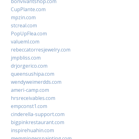
bonvivantshop.com
CupPlante.com
mpzin.com
stcreal.com
PopUpFlea.com
valueml.com
rebeccatorresjewelry.com
jmpbliss.com
drjorgerico.com
queensushipa.com
wendyweimerdds.com
ameri-camp.com
hrsreceivables.com
empconst1.com
cinderella-support.com
bigpinkrestaurant.com
inspirehuahin.com
memmingerspainting.com