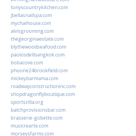
tonyscountrykitchen.com
jbellasnailspa.com
mychaihouse.com
alvisgrooming.com
thegeorginaestate.com
blythewoodseafood.com
paolosdelibangkok.com
bobacove.com
phoone24brookfield.com
mickeybarmama.com
roadwayconstructioninc.com
shopdragonflyboutique.com
sportszilla.org
batchprovisionsbar.com
brasserie-gobette.com
musicrearte.com
morseysfarms.com