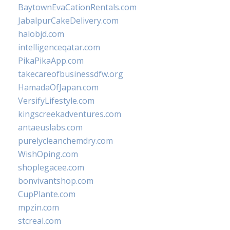
BaytownEvaCationRentals.com
JabalpurCakeDelivery.com
halobjd.com
intelligenceqatar.com
PikaPikaApp.com
takecareofbusinessdfw.org
HamadaOfJapan.com
VersifyLifestyle.com
kingscreekadventures.com
antaeuslabs.com
purelycleanchemdry.com
WishOping.com
shoplegacee.com
bonvivantshop.com
CupPlante.com
mpzin.com
stcreal.com