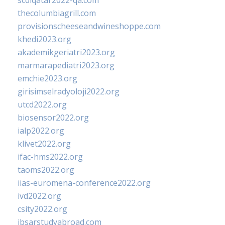
scdlqatar2022-qa.com
thecolumbiagrill.com
provisionscheeseandwineshoppe.com
khedi2023.org
akademikgeriatri2023.org
marmarapediatri2023.org
emchie2023.org
girisimselradyoloji2022.org
utcd2022.org
biosensor2022.org
ialp2022.org
klivet2022.org
ifac-hms2022.org
taoms2022.org
iias-euromena-conference2022.org
ivd2022.org
csity2022.org
ibsarstudyabroad.com