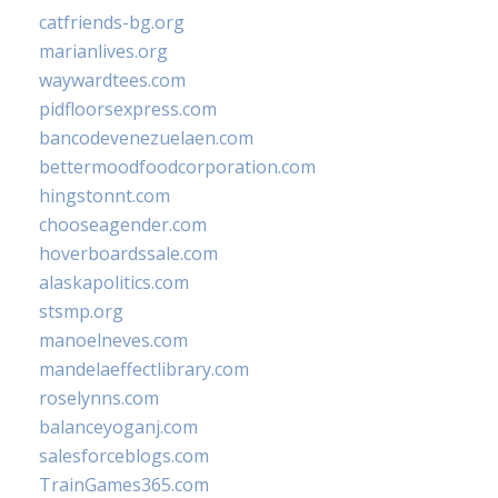
catfriends-bg.org
marianlives.org
waywardtees.com
pidfloorsexpress.com
bancodevenezuelaen.com
bettermoodfoodcorporation.com
hingstonnt.com
chooseagender.com
hoverboardssale.com
alaskapolitics.com
stsmp.org
manoelneves.com
mandelaeffectlibrary.com
roselynns.com
balanceyoganj.com
salesforceblogs.com
TrainGames365.com