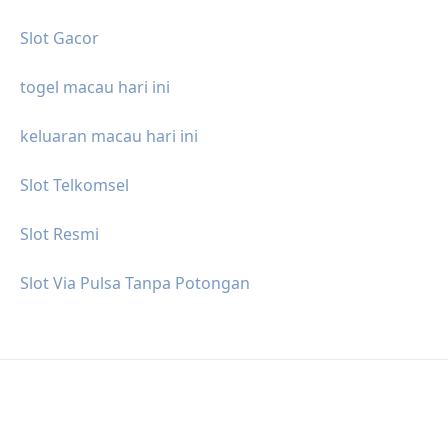
Slot Gacor
togel macau hari ini
keluaran macau hari ini
Slot Telkomsel
Slot Resmi
Slot Via Pulsa Tanpa Potongan