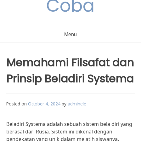
Coba
Menu
Memahami Filsafat dan
Prinsip Beladiri Systema
Posted on
October 4, 2024
by
adminele
Beladiri Systema adalah sebuah sistem bela diri yang
berasal dari Rusia. Sistem ini dikenal dengan
pendekatan yang unik dalam melatih siswanya.