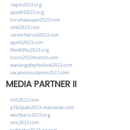
napm2023.org
apsdfd2023.org
forumausape2023.com
imkl2023.com
careerfaircsd2023.com
apsth2023.com
MedItRio2023.org
lcicon2023boston.com
waitangidayfestival2022.com
vacancesscolaires2022.com
MEDIA PARTNER II
isth2022.com
p2b2pabi2023-makassar.com
wocfparis2023.org
sinc2023.com