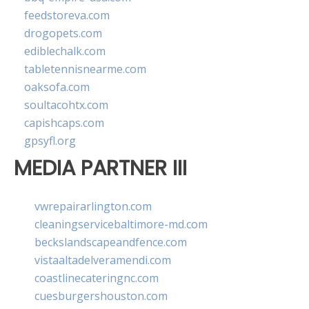
feedstoreva.com
drogopets.com
ediblechalk.com
tabletennisnearme.com
oaksofa.com
soultacohtx.com
capishcaps.com
gpsyfl.org
MEDIA PARTNER III
vwrepairarlington.com
cleaningservicebaltimore-md.com
beckslandscapeandfence.com
vistaaltadelveramendi.com
coastlinecateringnc.com
cuesburgershouston.com