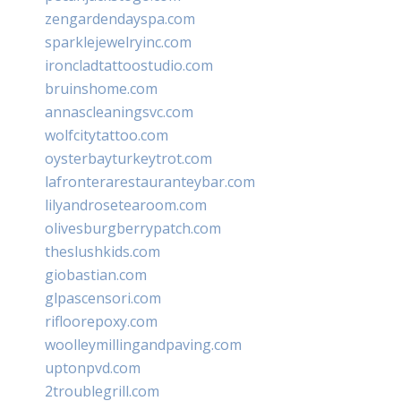
zengardendayspa.com
sparklejewelryinc.com
ironcladtattoostudio.com
bruinshome.com
annascleaningsvc.com
wolfcitytattoo.com
oysterbayturkeytrot.com
lafronterarestauranteybar.com
lilyandrosetearoom.com
olivesburgberrypatch.com
theslushkids.com
giobastian.com
glpascensori.com
rifloorepoxy.com
woolleymillingandpaving.com
uptonpvd.com
2troublegrill.com