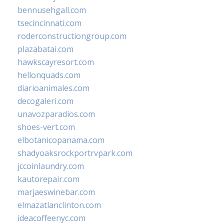
bennusehgall.com
tsecincinnati.com
roderconstructiongroup.com
plazabatai.com
hawkscayresort.com
hellonquads.com
diarioanimales.com
decogaleri.com
unavozparadios.com
shoes-vert.com
elbotanicopanama.com
shadyoaksrockportrvpark.com
jccoinlaundry.com
kautorepair.com
marjaeswinebar.com
elmazatlanclinton.com
ideacoffeenyc.com