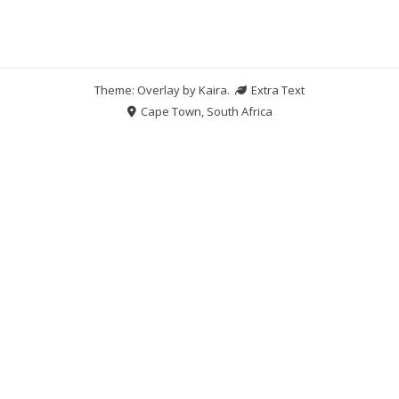
Theme: Overlay by
Kaira
.
Extra Text
Cape Town, South Africa