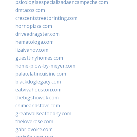
psicologiaespecializadaencampeche.com
dmtacos.com
crescentstreetprinting.com
hornopizza.com
driveadragster.com
hematologa.com
lizaivanov.com
guesttinyhomes.com
home-plow-by-meyer.com
palatelatincuisine.com
blackdoglegacy.com
eatvivahouston.com
thebigshowok.com
chimeandstave.com
greatwallseafoodny.com
theloverose.com
gabriovoice.com