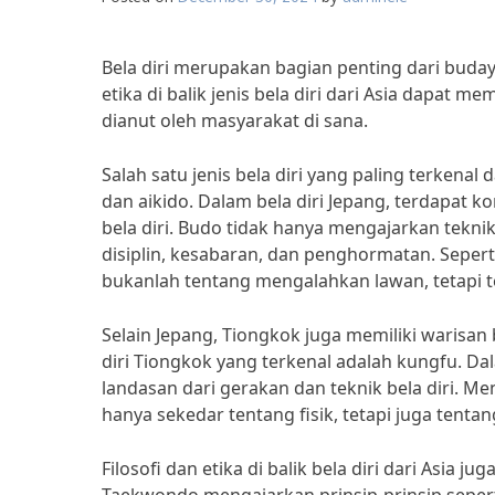
Bela diri merupakan bagian penting dari budaya
etika di balik jenis bela diri dari Asia dapat 
dianut oleh masyarakat di sana.
Salah satu jenis bela diri yang paling terkenal d
dan aikido. Dalam bela diri Jepang, terdapat k
bela diri. Budo tidak hanya mengajarkan teknik-t
disiplin, kesabaran, dan penghormatan. Seperti
bukanlah tentang mengalahkan lawan, tetapi te
Selain Jepang, Tiongkok juga memiliki warisan be
diri Tiongkok yang terkenal adalah kungfu. D
landasan dari gerakan dan teknik bela diri. Me
hanya sekedar tentang fisik, tetapi juga tent
Filosofi dan etika di balik bela diri dari Asia 