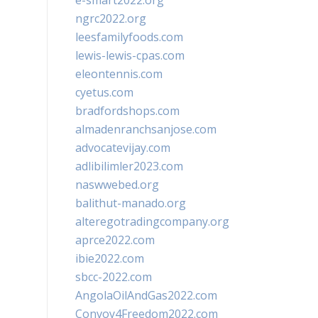
e-smart2022.org
ngrc2022.org
leesfamilyfoods.com
lewis-lewis-cpas.com
eleontennis.com
cyetus.com
bradfordshops.com
almadenranchsanjose.com
advocatevijay.com
adlibilimler2023.com
naswwebed.org
balithut-manado.org
alteregotradingcompany.org
aprce2022.com
ibie2022.com
sbcc-2022.com
AngolaOilAndGas2022.com
Convoy4Freedom2022.com