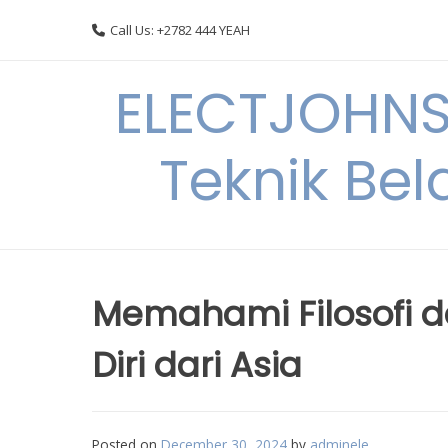
Skip
Call Us: +2782 444 YEAH
to
content
ELECTJOHNS
Teknik Bel
Memahami Filosofi dan
Diri dari Asia
Posted on
December 30, 2024
by
adminele