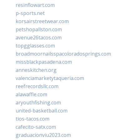
resinflowart.com
p-sports.net
korsairstreetwear.com
petshopallston.com
avenue26tacos.com
topgglasses.com
broadmoornailsspacoloradosprings.com
missblackpasadena.com
anneskitchen.org
valenciamarketytaqueria.com
reefrecordsllc.com
alawaffle.com
aryouthfishing.com
united-basketball.com
tios-tacos.com
cafecito-satx.com
graduacionviu2023.com