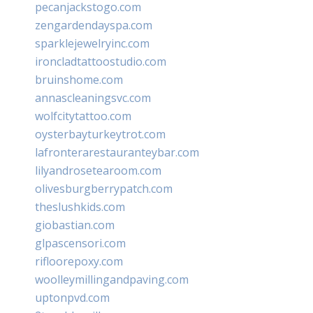
pecanjackstogo.com
zengardendayspa.com
sparklejewelryinc.com
ironcladtattoostudio.com
bruinshome.com
annascleaningsvc.com
wolfcitytattoo.com
oysterbayturkeytrot.com
lafronterarestauranteybar.com
lilyandrosetearoom.com
olivesburgberrypatch.com
theslushkids.com
giobastian.com
glpascensori.com
rifloorepoxy.com
woolleymillingandpaving.com
uptonpvd.com