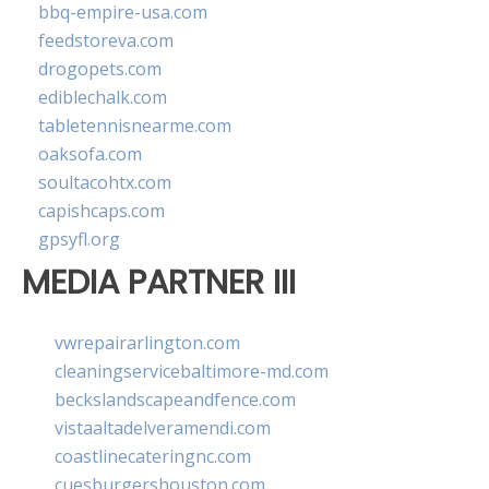
bbq-empire-usa.com
feedstoreva.com
drogopets.com
ediblechalk.com
tabletennisnearme.com
oaksofa.com
soultacohtx.com
capishcaps.com
gpsyfl.org
MEDIA PARTNER III
vwrepairarlington.com
cleaningservicebaltimore-md.com
beckslandscapeandfence.com
vistaaltadelveramendi.com
coastlinecateringnc.com
cuesburgershouston.com