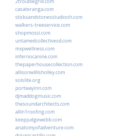
2troublegrill.com
casateranga.com
sticksandstonesstudiooh.com
walkers-treeservice.com
shopmossi.com
untamedcollectivesd.com
mxpwellness.com
infernocanine.com
thepaperhousecollection.com
allisonwillisholley.com
solslite.org
portwayinn.com
djmaddogmusic.com
thesoundarchitects.com
allin1roofing.com
keepjudgewebb.com
anatomyofadventure.com
drivancastillo.com