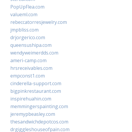
PopUpFlea.com
valueml.com
rebeccatorresjewelry.com
jmpbliss.com
drjorgerico.com
queensushipa.com
wendyweimerdds.com
ameri-camp.com
hrsreceivables.com
empconst1.com
cinderella-support.com
bigpinkrestaurant.com
inspirehuahin.com
memmingerspainting.com
jeremypbeasley.com
thesandwichdepotcos.com
drgiggleshouseofpain.com