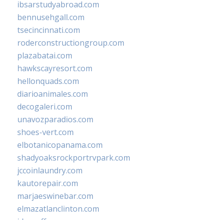
ibsarstudyabroad.com
bennusehgall.com
tsecincinnati.com
roderconstructiongroup.com
plazabatai.com
hawkscayresort.com
hellonquads.com
diarioanimales.com
decogaleri.com
unavozparadios.com
shoes-vert.com
elbotanicopanama.com
shadyoaksrockportrvpark.com
jccoinlaundry.com
kautorepair.com
marjaeswinebar.com
elmazatlanclinton.com