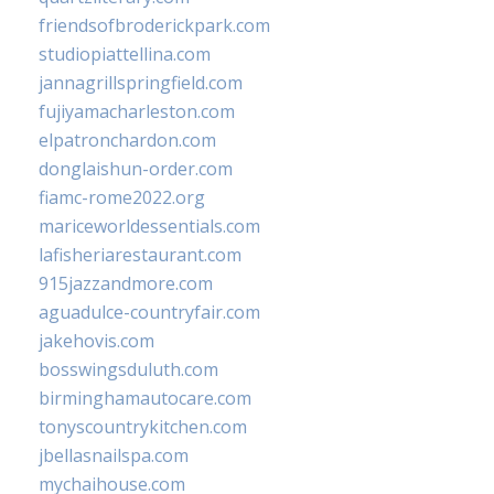
friendsofbroderickpark.com
studiopiattellina.com
jannagrillspringfield.com
fujiyamacharleston.com
elpatronchardon.com
donglaishun-order.com
fiamc-rome2022.org
mariceworldessentials.com
lafisheriarestaurant.com
915jazzandmore.com
aguadulce-countryfair.com
jakehovis.com
bosswingsduluth.com
birminghamautocare.com
tonyscountrykitchen.com
jbellasnailspa.com
mychaihouse.com