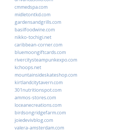
cmmedspa.com
midletontkd.com
gardensandgrills.com
basilfoodwine.com
nikko-tochigi.net
caribbean-corner.com
bluemoongiftcards.com
rivercitysteampunkexpo.com
kchoops.net
mountainsideskateshop.com
kirtlandcitytavern.com
301nutritionspot.com
ammos-stores.com
loceanecreations.com
birdsongridgefarm.com
joiedevivblog.com
valera-amsterdam.com