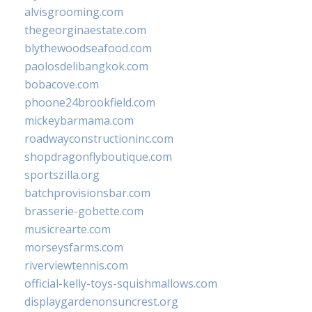
alvisgrooming.com
thegeorginaestate.com
blythewoodseafood.com
paolosdelibangkok.com
bobacove.com
phoone24brookfield.com
mickeybarmama.com
roadwayconstructioninc.com
shopdragonflyboutique.com
sportszilla.org
batchprovisionsbar.com
brasserie-gobette.com
musicrearte.com
morseysfarms.com
riverviewtennis.com
official-kelly-toys-squishmallows.com
displaygardenonsuncrest.org