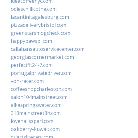
ideacoffeenyc.com
odieschillicothe.com
lacantinitagalesburg.com
pizzadeliverybristol.com
greenstarsmogcheck.com
happypawspl.com
callahansautoservicecenter.com
georgiascornermarket.com
perfectfit24-7.com
portugalprivatedriver.com
von-racer.com
coffeeshopcharleston.com
salon104mainstreet.com
alkaspringswater.com
318mainstreet8h.com
lovenailsspari.com
oakberry-kuwait.com
quartzliterary.com