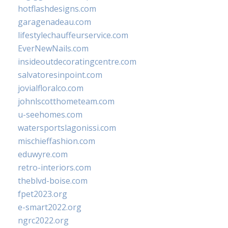
hotflashdesigns.com
garagenadeau.com
lifestylechauffeurservice.com
EverNewNails.com
insideoutdecoratingcentre.com
salvatoresinpoint.com
jovialfloralco.com
johnlscotthometeam.com
u-seehomes.com
watersportslagonissi.com
mischieffashion.com
eduwyre.com
retro-interiors.com
theblvd-boise.com
fpet2023.org
e-smart2022.org
ngrc2022.org