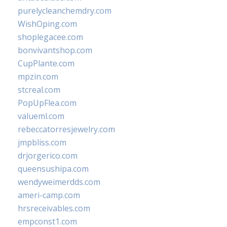
purelycleanchemdry.com
WishOping.com
shoplegacee.com
bonvivantshop.com
CupPlante.com
mpzin.com
stcreal.com
PopUpFlea.com
valueml.com
rebeccatorresjewelry.com
jmpbliss.com
drjorgerico.com
queensushipa.com
wendyweimerdds.com
ameri-camp.com
hrsreceivables.com
empconst1.com