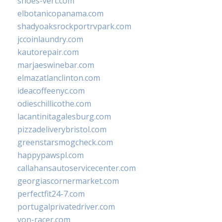
shoes-vert.com
elbotanicopanama.com
shadyoaksrockportrvpark.com
jccoinlaundry.com
kautorepair.com
marjaeswinebar.com
elmazatlanclinton.com
ideacoffeenyc.com
odieschillicothe.com
lacantinitagalesburg.com
pizzadeliverybristol.com
greenstarsmogcheck.com
happypawspl.com
callahansautoservicecenter.com
georgiascornermarket.com
perfectfit24-7.com
portugalprivatedriver.com
von-racer.com