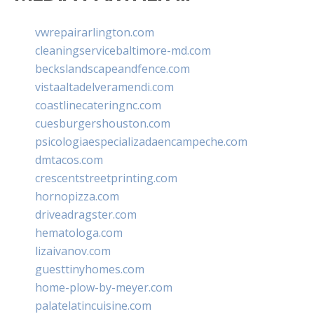
vwrepairarlington.com
cleaningservicebaltimore-md.com
beckslandscapeandfence.com
vistaaltadelveramendi.com
coastlinecateringnc.com
cuesburgershouston.com
psicologiaespecializadaencampeche.com
dmtacos.com
crescentstreetprinting.com
hornopizza.com
driveadragster.com
hematologa.com
lizaivanov.com
guesttinyhomes.com
home-plow-by-meyer.com
palatelatincuisine.com