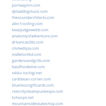
portwayinn.com
djmaddogmusic.com
thesoundarchitects.com
allin1roofing.com
keepjudgewebb.com
anatomyofadventure.com
drivancastillo.com
cmmedspa.com
midletontkd.com
gardensandgrills.com
basilfoodwine.com
nikko-tochigi.net
caribbean-corner.com
bluemoongiftcards.com
rivercitysteampunkexpo.com
kchoops.net
mountainsideskateshop.com