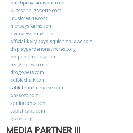
batchprovisionsbar.com
brasserie-gobette.com
musicrearte.com
morseysfarms.com
riverviewtennis.com
official-kelly-toys-squishmallows.com
displaygardenonsuncrest.org
bbq-empire-usa.com
feedstoreva.com
drogopets.com
ediblechalk.com
tabletennisnearme.com
oaksofa.com
soultacohtx.com
capishcaps.com
gpsyfl.org
MEDIA PARTNER III