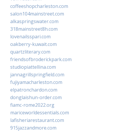
coffeeshopcharleston.com
salon104mainstreet.com
alkaspringswater.com
318mainstreet8h.com
lovenailsspari.com
oakberry-kuwait.com
quartzliterary.com
friendsofbroderickpark.com
studiopiattellina.com
jannagrillspringfield.com
fujiyamacharleston.com
elpatronchardon.com
donglaishun-order.com
fiamc-rome2022.org
mariceworldessentials.com
lafisheriarestaurant.com
915jazzandmore.com