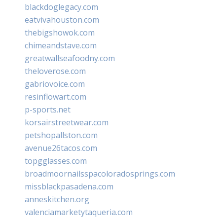
blackdoglegacy.com
eatvivahouston.com
thebigshowok.com
chimeandstave.com
greatwallseafoodny.com
theloverose.com
gabriovoice.com
resinflowart.com
p-sports.net
korsairstreetwear.com
petshopallston.com
avenue26tacos.com
topgglasses.com
broadmoornailsspacoloradosprings.com
missblackpasadena.com
anneskitchen.org
valenciamarketytaqueria.com