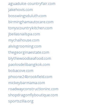
aguadulce-countryfair.com
jakehovis.com
bosswingsduluth.com
birminghamautocare.com
tonyscountrykitchen.com
jbellasnailspa.com
mychaihouse.com
alvisgrooming.com
thegeorginaestate.com
blythewoodseafood.com
paolosdelibangkok.com
bobacove.com
phoone24brookfield.com
mickeybarmama.com
roadwayconstructioninc.com
shopdragonflyboutique.com
sportszilla.org