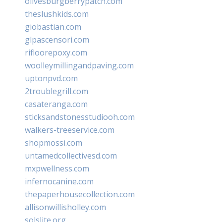
olivesburgberrypatch.com
theslushkids.com
giobastian.com
glpascensori.com
rifloorepoxy.com
woolleymillingandpaving.com
uptonpvd.com
2troublegrill.com
casateranga.com
sticksandstonesstudiooh.com
walkers-treeservice.com
shopmossi.com
untamedcollectivesd.com
mxpwellness.com
infernocanine.com
thepaperhousecollection.com
allisonwillisholley.com
solslite.org