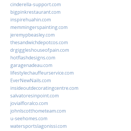
cinderella-support.com
bigpinkrestaurant.com
inspirehuahin.com
memmingerspainting.com
jeremypbeasley.com
thesandwichdepotcos.com
drgiggleshouseofpain.com
hotflashdesigns.com
garagenadeau.com
lifestylechauffeurservice.com
EverNewNails.com
insideoutdecoratingcentre.com
salvatoresinpoint.com
jovialfloralco.com
johnlscotthometeam.com
u-seehomes.com
watersportslagonissi.com