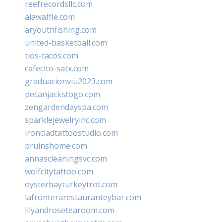
reefrecordsllc.com
alawaffle.com
aryouthfishing.com
united-basketball.com
tios-tacos.com
cafecito-satx.com
graduacionviu2023.com
pecanjackstogo.com
zengardendayspa.com
sparklejewelryinc.com
ironcladtattoostudio.com
bruinshome.com
annascleaningsvc.com
wolfcitytattoo.com
oysterbayturkeytrot.com
lafronterarestauranteybar.com
lilyandrosetearoom.com