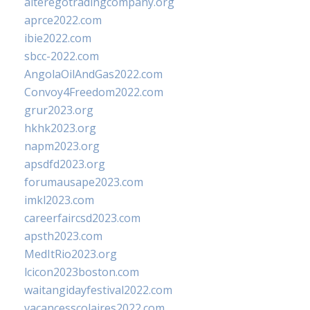
alteregotradingcompany.org
aprce2022.com
ibie2022.com
sbcc-2022.com
AngolaOilAndGas2022.com
Convoy4Freedom2022.com
grur2023.org
hkhk2023.org
napm2023.org
apsdfd2023.org
forumausape2023.com
imkl2023.com
careerfaircsd2023.com
apsth2023.com
MedItRio2023.org
lcicon2023boston.com
waitangidayfestival2022.com
vacancesscolaires2022.com