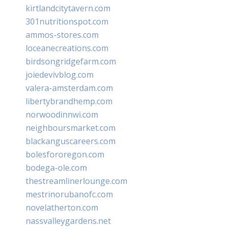
kirtlandcitytavern.com
301nutritionspot.com
ammos-stores.com
loceanecreations.com
birdsongridgefarm.com
joiedevivblog.com
valera-amsterdam.com
libertybrandhemp.com
norwoodinnwi.com
neighboursmarket.com
blackanguscareers.com
bolesfororegon.com
bodega-ole.com
thestreamlinerlounge.com
mestrinorubanofc.com
novelatherton.com
nassvalleygardens.net