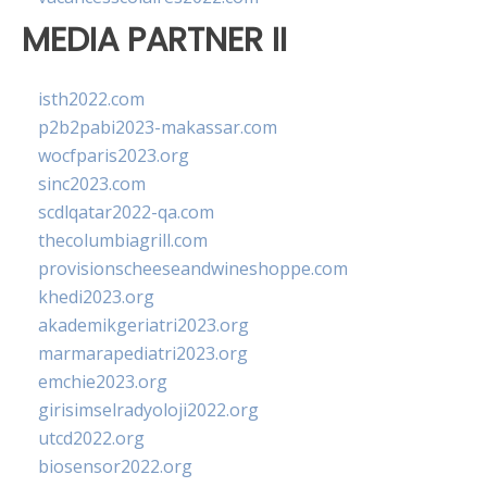
MEDIA PARTNER II
isth2022.com
p2b2pabi2023-makassar.com
wocfparis2023.org
sinc2023.com
scdlqatar2022-qa.com
thecolumbiagrill.com
provisionscheeseandwineshoppe.com
khedi2023.org
akademikgeriatri2023.org
marmarapediatri2023.org
emchie2023.org
girisimselradyoloji2022.org
utcd2022.org
biosensor2022.org