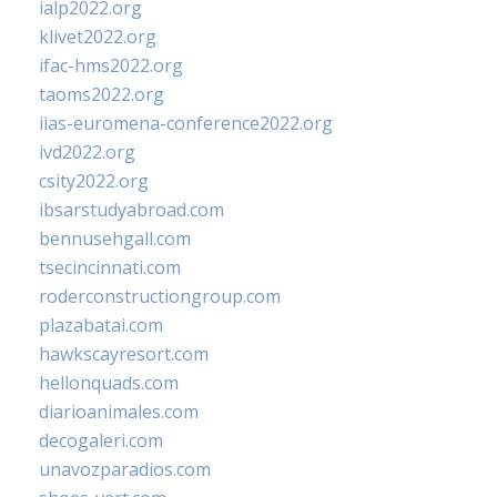
ialp2022.org
klivet2022.org
ifac-hms2022.org
taoms2022.org
iias-euromena-conference2022.org
ivd2022.org
csity2022.org
ibsarstudyabroad.com
bennusehgall.com
tsecincinnati.com
roderconstructiongroup.com
plazabatai.com
hawkscayresort.com
hellonquads.com
diarioanimales.com
decogaleri.com
unavozparadios.com