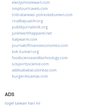
electjohnstewart.com
omptourtravels.com
tribratanews-polreskebumen.com
rsudbayuasih.org
publikjurnalistik.org
juneteenthapparel.net
italywarm.com
journaloffinanceeconomics.com
kvk-kumari.org
foodscienceandtechnology.com
scisportsscience.com
addisababacuisineaz.com
burgerimcamas.com
ADS
togel taiwan hari ini