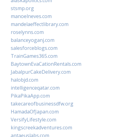
alaskapolitics.com
stsmp.org
manoelneves.com
mandelaeffectlibrary.com
roselynns.com
balanceyoganj.com
salesforceblogs.com
TrainGames365.com
BaytownEvaCationRentals.com
JabalpurCakeDelivery.com
halobjd.com
intelligenceqatar.com
PikaPikaApp.com
takecareofbusinessdfw.org
HamadaOfJapan.com
VersifyLifestyle.com
kingscreekadventures.com
antaeuslabs.com