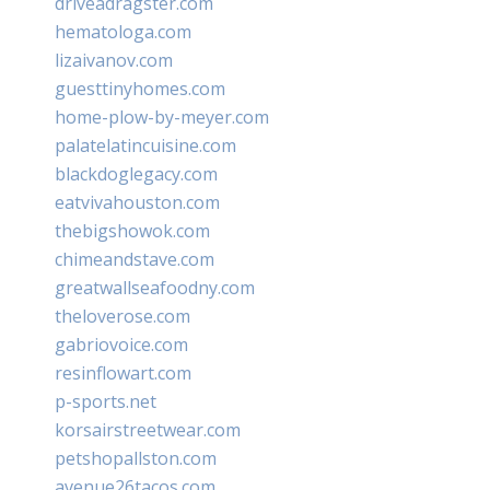
driveadragster.com
hematologa.com
lizaivanov.com
guesttinyhomes.com
home-plow-by-meyer.com
palatelatincuisine.com
blackdoglegacy.com
eatvivahouston.com
thebigshowok.com
chimeandstave.com
greatwallseafoodny.com
theloverose.com
gabriovoice.com
resinflowart.com
p-sports.net
korsairstreetwear.com
petshopallston.com
avenue26tacos.com