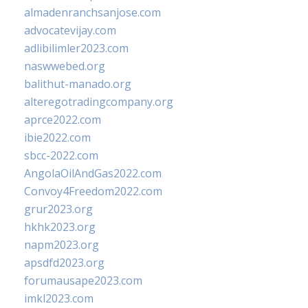
almadenranchsanjose.com
advocatevijay.com
adlibilimler2023.com
naswwebed.org
balithut-manado.org
alteregotradingcompany.org
aprce2022.com
ibie2022.com
sbcc-2022.com
AngolaOilAndGas2022.com
Convoy4Freedom2022.com
grur2023.org
hkhk2023.org
napm2023.org
apsdfd2023.org
forumausape2023.com
imkl2023.com