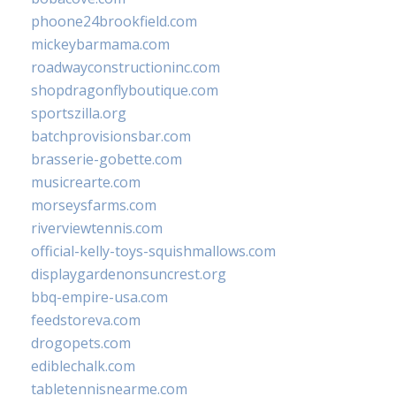
phoone24brookfield.com
mickeybarmama.com
roadwayconstructioninc.com
shopdragonflyboutique.com
sportszilla.org
batchprovisionsbar.com
brasserie-gobette.com
musicrearte.com
morseysfarms.com
riverviewtennis.com
official-kelly-toys-squishmallows.com
displaygardenonsuncrest.org
bbq-empire-usa.com
feedstoreva.com
drogopets.com
ediblechalk.com
tabletennisnearme.com