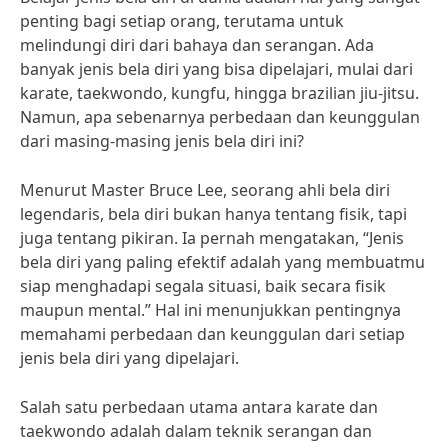
penting bagi setiap orang, terutama untuk
melindungi diri dari bahaya dan serangan. Ada
banyak jenis bela diri yang bisa dipelajari, mulai dari
karate, taekwondo, kungfu, hingga brazilian jiu-jitsu.
Namun, apa sebenarnya perbedaan dan keunggulan
dari masing-masing jenis bela diri ini?
Menurut Master Bruce Lee, seorang ahli bela diri
legendaris, bela diri bukan hanya tentang fisik, tapi
juga tentang pikiran. Ia pernah mengatakan, “Jenis
bela diri yang paling efektif adalah yang membuatmu
siap menghadapi segala situasi, baik secara fisik
maupun mental.” Hal ini menunjukkan pentingnya
memahami perbedaan dan keunggulan dari setiap
jenis bela diri yang dipelajari.
Salah satu perbedaan utama antara karate dan
taekwondo adalah dalam teknik serangan dan