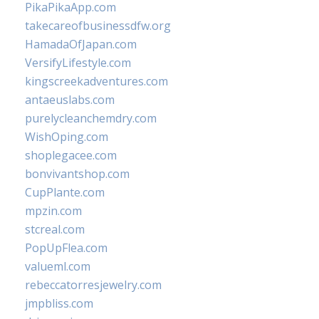
PikaPikaApp.com
takecareofbusinessdfw.org
HamadaOfJapan.com
VersifyLifestyle.com
kingscreekadventures.com
antaeuslabs.com
purelycleanchemdry.com
WishOping.com
shoplegacee.com
bonvivantshop.com
CupPlante.com
mpzin.com
stcreal.com
PopUpFlea.com
valueml.com
rebeccatorresjewelry.com
jmpbliss.com