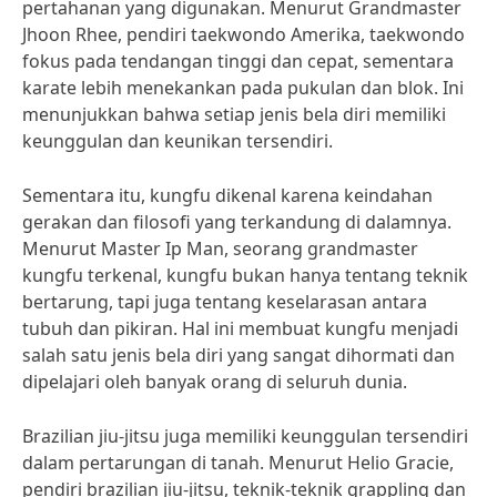
pertahanan yang digunakan. Menurut Grandmaster
Jhoon Rhee, pendiri taekwondo Amerika, taekwondo
fokus pada tendangan tinggi dan cepat, sementara
karate lebih menekankan pada pukulan dan blok. Ini
menunjukkan bahwa setiap jenis bela diri memiliki
keunggulan dan keunikan tersendiri.
Sementara itu, kungfu dikenal karena keindahan
gerakan dan filosofi yang terkandung di dalamnya.
Menurut Master Ip Man, seorang grandmaster
kungfu terkenal, kungfu bukan hanya tentang teknik
bertarung, tapi juga tentang keselarasan antara
tubuh dan pikiran. Hal ini membuat kungfu menjadi
salah satu jenis bela diri yang sangat dihormati dan
dipelajari oleh banyak orang di seluruh dunia.
Brazilian jiu-jitsu juga memiliki keunggulan tersendiri
dalam pertarungan di tanah. Menurut Helio Gracie,
pendiri brazilian jiu-jitsu, teknik-teknik grappling dan