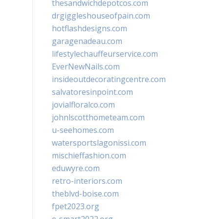
thesandwichdepotcos.com
drgiggleshouseofpain.com
hotflashdesigns.com
garagenadeau.com
lifestylechauffeurservice.com
EverNewNails.com
insideoutdecoratingcentre.com
salvatoresinpoint.com
jovialfloralco.com
johnlscotthometeam.com
u-seehomes.com
watersportslagonissi.com
mischieffashion.com
eduwyre.com
retro-interiors.com
theblvd-boise.com
fpet2023.org