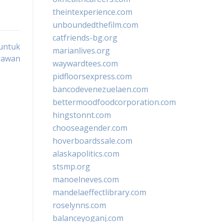
theintexperience.com
unboundedthefilm.com
catfriends-bg.org
 untuk
marianlives.org
Lawan
waywardtees.com
pidfloorsexpress.com
bancodevenezuelaen.com
bettermoodfoodcorporation.com
hingstonnt.com
chooseagender.com
hoverboardssale.com
alaskapolitics.com
stsmp.org
manoelneves.com
mandelaeffectlibrary.com
roselynns.com
balanceyoganj.com