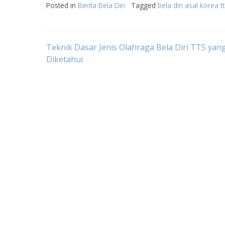
Posted in
Berita Bela Diri
Tagged
bela diri asal korea t
Post
Teknik Dasar Jenis Olahraga Bela Diri TTS yan
Diketahui
navigation