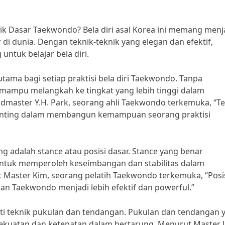
 Dasar Taekwondo? Bela diri asal Korea ini memang menj
 di dunia. Dengan teknik-teknik yang elegan dan efektif,
ntuk belajar bela diri.
ma bagi setiap praktisi bela diri Taekwondo. Tanpa
 mampu melangkah ke tingkat yang lebih tinggi dalam
master Y.H. Park, seorang ahli Taekwondo terkemuka, “Te
enting dalam membangun kemampuan seorang praktisi
g adalah stance atau posisi dasar. Stance yang benar
ntuk memperoleh keseimbangan dan stabilitas dalam
 Master Kim, seorang pelatih Taekwondo terkemuka, “Posi
n Taekwondo menjadi lebih efektif dan powerful.”
puti teknik pukulan dan tendangan. Pukulan dan tendangan 
ekuatan dan ketepatan dalam bertarung. Menurut Master 