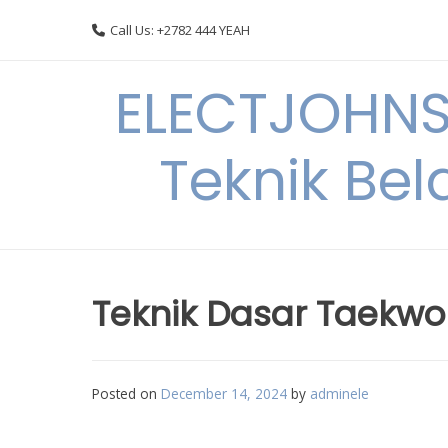
Skip
Call Us: +2782 444 YEAH
to
content
ELECTJOHNS
Teknik Bel
Teknik Dasar Taekwon
Posted on
December 14, 2024
by
adminele