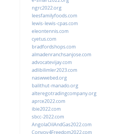
e-smart2022.org
ngrc2022.org
leesfamilyfoods.com
lewis-lewis-cpas.com
eleontennis.com
cyetus.com
bradfordshops.com
almadenranchsanjose.com
advocatevijay.com
adlibilimler2023.com
naswwebed.org
balithut-manado.org
alteregotradingcompany.org
aprce2022.com
ibie2022.com
sbcc-2022.com
AngolaOilAndGas2022.com
Convoy4Freedom2022.com