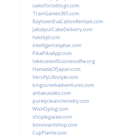
salesforceblogs.com
TrainGames365.com
BaytownEvaCationRentals.com
JabalpurCakeDelivery.com
halobjd.com
intelligenceqatar.com
PikaPikaApp.com
takecareofbusinessdfw.org
HamadaOfJapan.com
VersifyLifestyle.com
kingscreekadventures.com
antaeuslabs.com
purelycleanchemdry.com
WishOping.com
shoplegacee.com
bonvivantshop.com
CupPlante.com