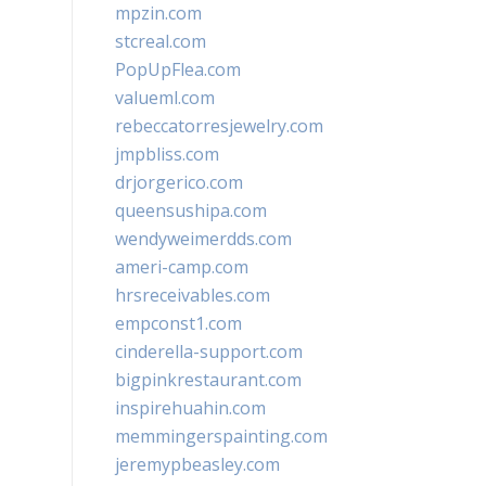
mpzin.com
stcreal.com
PopUpFlea.com
valueml.com
rebeccatorresjewelry.com
jmpbliss.com
drjorgerico.com
queensushipa.com
wendyweimerdds.com
ameri-camp.com
hrsreceivables.com
empconst1.com
cinderella-support.com
bigpinkrestaurant.com
inspirehuahin.com
memmingerspainting.com
jeremypbeasley.com