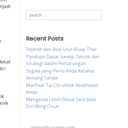
njadi
Search
for:
Recent Posts
n
Sejarah dan Asal Usul Muay Thai
Panduan Dasar Sanda: Teknik dan
dekat
Strategi dalam Pertarungan
iri
Segala yang Perlu Anda Ketahui
tentang Sanda
Manfaat Tai Chi untuk Kesehatan
Anda
ik
Mengenal Lebih Dekat Seni Bela
knik
Diri Wing Chun
okhealthcareers.com