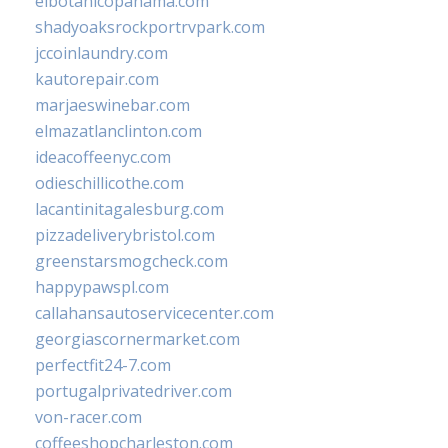
elbotanicopanama.com
shadyoaksrockportrvpark.com
jccoinlaundry.com
kautorepair.com
marjaeswinebar.com
elmazatlanclinton.com
ideacoffeenyc.com
odieschillicothe.com
lacantinitagalesburg.com
pizzadeliverybristol.com
greenstarsmogcheck.com
happypawspl.com
callahansautoservicecenter.com
georgiascornermarket.com
perfectfit24-7.com
portugalprivatedriver.com
von-racer.com
coffeeshopcharleston.com