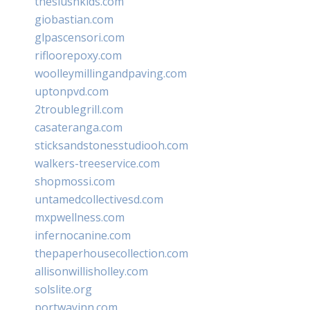
theslushkids.com
giobastian.com
glpascensori.com
rifloorepoxy.com
woolleymillingandpaving.com
uptonpvd.com
2troublegrill.com
casateranga.com
sticksandstonesstudiooh.com
walkers-treeservice.com
shopmossi.com
untamedcollectivesd.com
mxpwellness.com
infernocanine.com
thepaperhousecollection.com
allisonwillisholley.com
solslite.org
portwayinn.com