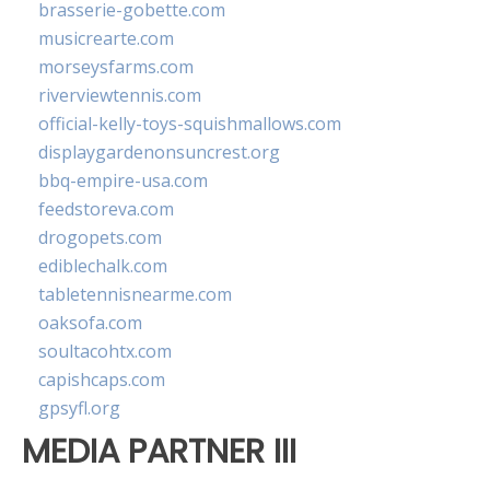
brasserie-gobette.com
musicrearte.com
morseysfarms.com
riverviewtennis.com
official-kelly-toys-squishmallows.com
displaygardenonsuncrest.org
bbq-empire-usa.com
feedstoreva.com
drogopets.com
ediblechalk.com
tabletennisnearme.com
oaksofa.com
soultacohtx.com
capishcaps.com
gpsyfl.org
MEDIA PARTNER III