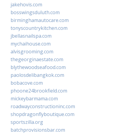
jakehovis.com
bosswingsduluth.com
birminghamautocare.com
tonyscountrykitchen.com
jbellasnailspa.com
mychaihouse.com
alvisgrooming.com
thegeorginaestate.com
blythewoodseafood.com
paolosdelibangkok.com
bobacove.com
phoone24brookfield.com
mickeybarmama.com
roadwayconstructioninc.com
shopdragonflyboutique.com
sportszilla.org
batchprovisionsbar.com