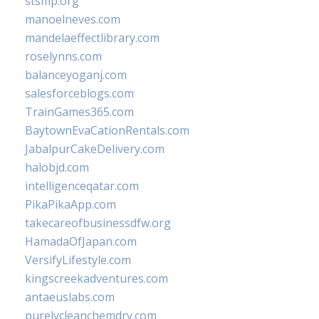
stsmp.org
manoelneves.com
mandelaeffectlibrary.com
roselynns.com
balanceyoganj.com
salesforceblogs.com
TrainGames365.com
BaytownEvaCationRentals.com
JabalpurCakeDelivery.com
halobjd.com
intelligenceqatar.com
PikaPikaApp.com
takecareofbusinessdfw.org
HamadaOfJapan.com
VersifyLifestyle.com
kingscreekadventures.com
antaeuslabs.com
purelycleanchemdry.com