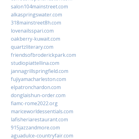
salon104mainstreet.com
alkaspringswater.com
318mainstreet8h.com
lovenailsspari.com
oakberry-kuwait.com
quartzliterary.com
friendsofbroderickpark.com
studiopiattellina.com
jannagrillspringfield.com
fujiyamacharleston.com
elpatronchardon.com
donglaishun-order.com
fiamc-rome2022.org
mariceworldessentials.com
lafisheriarestaurant.com
915jazzandmore.com
aguadulce-countryfair.com