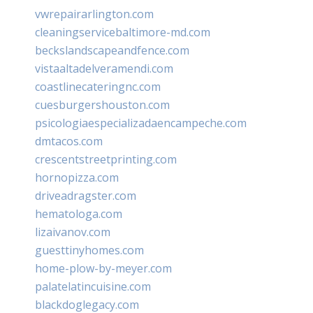
vwrepairarlington.com
cleaningservicebaltimore-md.com
beckslandscapeandfence.com
vistaaltadelveramendi.com
coastlinecateringnc.com
cuesburgershouston.com
psicologiaespecializadaencampeche.com
dmtacos.com
crescentstreetprinting.com
hornopizza.com
driveadragster.com
hematologa.com
lizaivanov.com
guesttinyhomes.com
home-plow-by-meyer.com
palatelatincuisine.com
blackdoglegacy.com