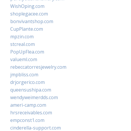
WishOping.com
shoplegacee.com
bonvivantshop.com
CupPlante.com
mpzin.com
stcreal.com
PopUpFlea.com
valueml.com
rebeccatorresjewelry.com
jmpbliss.com
drjorgerico.com
queensushipa.com
wendyweimerdds.com
ameri-camp.com
hrsreceivables.com
empconst1.com
cinderella-support.com