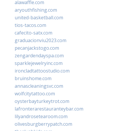
alawaffle.com
aryouthfishing.com
united-basketball.com
tios-tacos.com
cafecito-satx.com
graduacionviu2023.com
pecanjackstogo.com
zengardendayspa.com
sparklejewelryinc.com
ironcladtattoostudio.com
bruinshome.com
annascleaningsvc.com
wolfcitytattoo.com
oysterbayturkeytrot.com
lafronterarestauranteybar.com
lilyandrosetearoom.com
olivesburgberrypatch.com