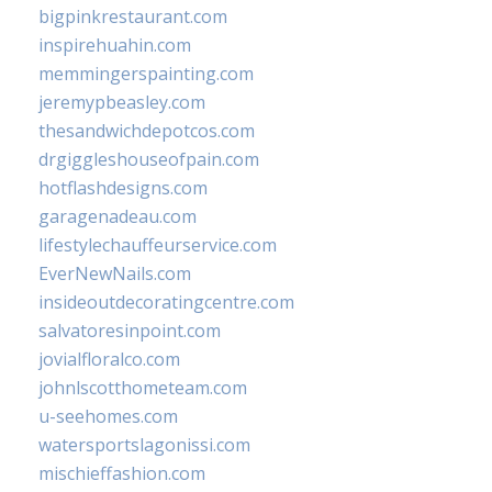
bigpinkrestaurant.com
inspirehuahin.com
memmingerspainting.com
jeremypbeasley.com
thesandwichdepotcos.com
drgiggleshouseofpain.com
hotflashdesigns.com
garagenadeau.com
lifestylechauffeurservice.com
EverNewNails.com
insideoutdecoratingcentre.com
salvatoresinpoint.com
jovialfloralco.com
johnlscotthometeam.com
u-seehomes.com
watersportslagonissi.com
mischieffashion.com