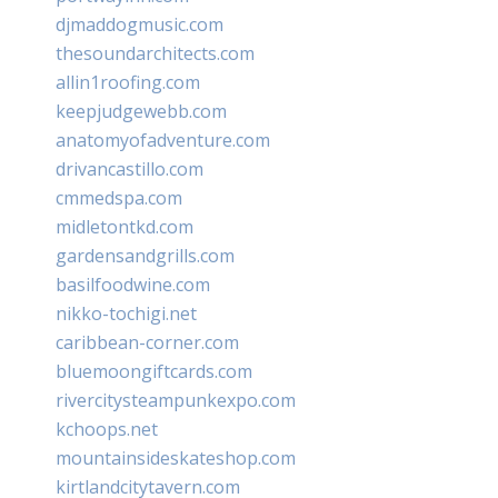
djmaddogmusic.com
thesoundarchitects.com
allin1roofing.com
keepjudgewebb.com
anatomyofadventure.com
drivancastillo.com
cmmedspa.com
midletontkd.com
gardensandgrills.com
basilfoodwine.com
nikko-tochigi.net
caribbean-corner.com
bluemoongiftcards.com
rivercitysteampunkexpo.com
kchoops.net
mountainsideskateshop.com
kirtlandcitytavern.com