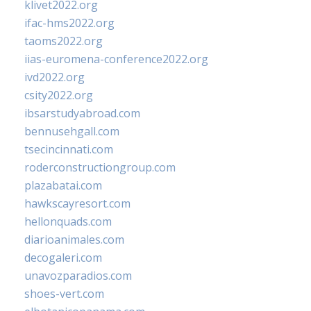
klivet2022.org
ifac-hms2022.org
taoms2022.org
iias-euromena-conference2022.org
ivd2022.org
csity2022.org
ibsarstudyabroad.com
bennusehgall.com
tsecincinnati.com
roderconstructiongroup.com
plazabatai.com
hawkscayresort.com
hellonquads.com
diarioanimales.com
decogaleri.com
unavozparadios.com
shoes-vert.com