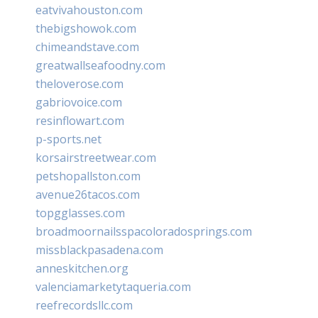
eatvivahouston.com
thebigshowok.com
chimeandstave.com
greatwallseafoodny.com
theloverose.com
gabriovoice.com
resinflowart.com
p-sports.net
korsairstreetwear.com
petshopallston.com
avenue26tacos.com
topgglasses.com
broadmoornailsspacoloradosprings.com
missblackpasadena.com
anneskitchen.org
valenciamarketytaqueria.com
reefrecordsllc.com