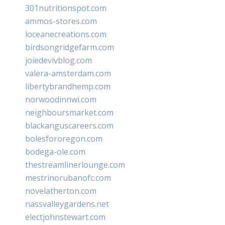
301nutritionspot.com
ammos-stores.com
loceanecreations.com
birdsongridgefarm.com
joiedevivblog.com
valera-amsterdam.com
libertybrandhemp.com
norwoodinnwi.com
neighboursmarket.com
blackanguscareers.com
bolesfororegon.com
bodega-ole.com
thestreamlinerlounge.com
mestrinorubanofc.com
novelatherton.com
nassvalleygardens.net
electjohnstewart.com