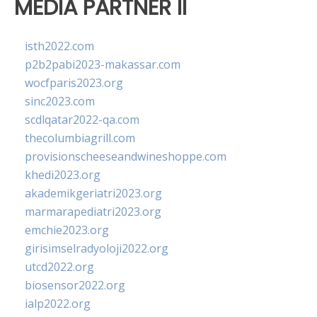
MEDIA PARTNER II
isth2022.com
p2b2pabi2023-makassar.com
wocfparis2023.org
sinc2023.com
scdlqatar2022-qa.com
thecolumbiagrill.com
provisionscheeseandwineshoppe.com
khedi2023.org
akademikgeriatri2023.org
marmarapediatri2023.org
emchie2023.org
girisimselradyoloji2022.org
utcd2022.org
biosensor2022.org
ialp2022.org