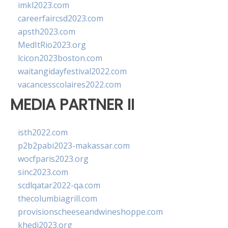
imkl2023.com
careerfaircsd2023.com
apsth2023.com
MedItRio2023.org
lcicon2023boston.com
waitangidayfestival2022.com
vacancesscolaires2022.com
MEDIA PARTNER II
isth2022.com
p2b2pabi2023-makassar.com
wocfparis2023.org
sinc2023.com
scdlqatar2022-qa.com
thecolumbiagrill.com
provisionscheeseandwineshoppe.com
khedi2023.org