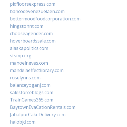
pidfloorsexpress.com
bancodevenezuelaen.com
bettermoodfoodcorporation.com
hingstonnt.com
chooseagender.com
hoverboardssale.com
alaskapolitics.com
stsmp.org
manoelneves.com
mandelaeffectlibrary.com
roselynns.com
balanceyoganj.com
salesforceblogs.com
TrainGames365.com
BaytownEvaCationRentals.com
JabalpurCakeDelivery.com
halobjd.com