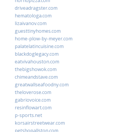
hornopizza.com
driveadragster.com
hematologa.com
lizaivanov.com
guesttinyhomes.com
home-plow-by-meyer.com
palatelatincuisine.com
blackdoglegacy.com
eatvivahouston.com
thebigshowok.com
chimeandstave.com
greatwallseafoodny.com
theloverose.com
gabriovoice.com
resinflowart.com
p-sports.net
korsairstreetwear.com
petshopallston.com