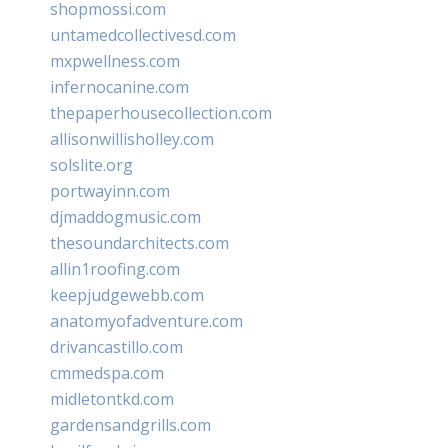
shopmossi.com
untamedcollectivesd.com
mxpwellness.com
infernocanine.com
thepaperhousecollection.com
allisonwillisholley.com
solslite.org
portwayinn.com
djmaddogmusic.com
thesoundarchitects.com
allin1roofing.com
keepjudgewebb.com
anatomyofadventure.com
drivancastillo.com
cmmedspa.com
midletontkd.com
gardensandgrills.com