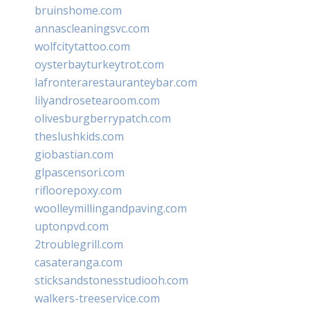
bruinshome.com
annascleaningsvc.com
wolfcitytattoo.com
oysterbayturkeytrot.com
lafronterarestauranteybar.com
lilyandrosetearoom.com
olivesburgberrypatch.com
theslushkids.com
giobastian.com
glpascensori.com
rifloorepoxy.com
woolleymillingandpaving.com
uptonpvd.com
2troublegrill.com
casateranga.com
sticksandstonesstudiooh.com
walkers-treeservice.com