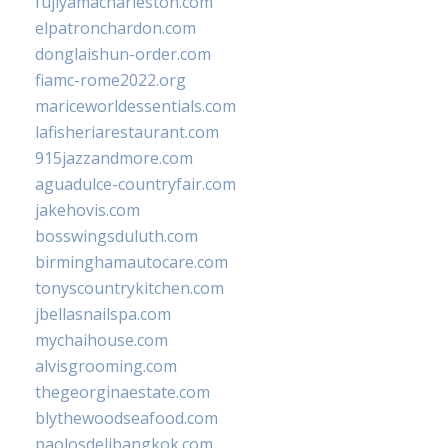
fujiyamacharleston.com
elpatronchardon.com
donglaishun-order.com
fiamc-rome2022.org
mariceworldessentials.com
lafisheriarestaurant.com
915jazzandmore.com
aguadulce-countryfair.com
jakehovis.com
bosswingsduluth.com
birminghamautocare.com
tonyscountrykitchen.com
jbellasnailspa.com
mychaihouse.com
alvisgrooming.com
thegeorginaestate.com
blythewoodseafood.com
paolosdelibangkok.com