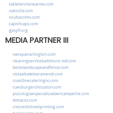
tabletennisnearme.com
oaksofa.com
soultacohtx.com
capishcaps.com
gpsyfl.org
MEDIA PARTNER III
vwrepairarlington.com
cleaningservicebaltimore-md.com
beckslandscapeandfence.com
vistaaltadelveramendi.com
coastlinecateringnc.com
cuesburgershouston.com
psicologiaespecializadaencampeche.com
dmtacos.com
crescentstreetprinting.com