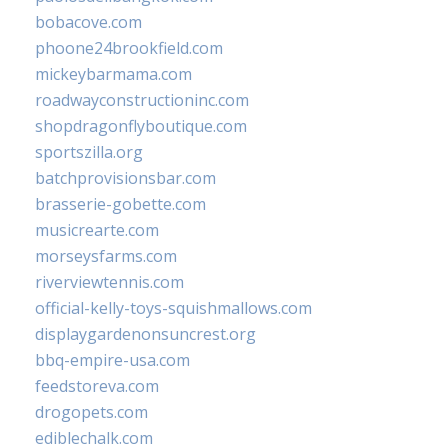
bobacove.com
phoone24brookfield.com
mickeybarmama.com
roadwayconstructioninc.com
shopdragonflyboutique.com
sportszilla.org
batchprovisionsbar.com
brasserie-gobette.com
musicrearte.com
morseysfarms.com
riverviewtennis.com
official-kelly-toys-squishmallows.com
displaygardenonsuncrest.org
bbq-empire-usa.com
feedstoreva.com
drogopets.com
ediblechalk.com