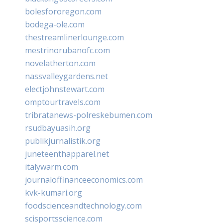
bolesfororegon.com
bodega-ole.com
thestreamlinerlounge.com
mestrinorubanofc.com
novelatherton.com
nassvalleygardens.net
electjohnstewart.com
omptourtravels.com
tribratanews-polreskebumen.com
rsudbayuasih.org
publikjurnalistik.org
juneteenthapparel.net
italywarm.com
journaloffinanceeconomics.com
kvk-kumari.org
foodscienceandtechnology.com
scisportsscience.com