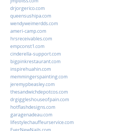
jmpbliss.com
drjorgerico.com
queensushipa.com
wendyweimerdds.com
ameri-camp.com
hrsreceivables.com
empconst1.com
cinderella-support.com
bigpinkrestaurant.com
inspirehuahin.com
memmingerspainting.com
jeremypbeasley.com
thesandwichdepotcos.com
drgiggleshouseofpain.com
hotflashdesigns.com
garagenadeau.com
lifestylechauffeurservice.com
EverNewNails.com