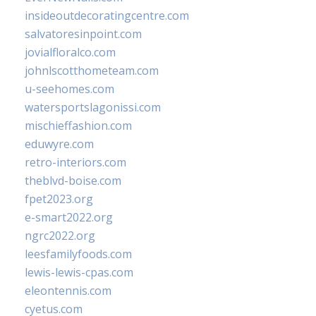
insideoutdecoratingcentre.com
salvatoresinpoint.com
jovialfloralco.com
johnlscotthometeam.com
u-seehomes.com
watersportslagonissi.com
mischieffashion.com
eduwyre.com
retro-interiors.com
theblvd-boise.com
fpet2023.org
e-smart2022.org
ngrc2022.org
leesfamilyfoods.com
lewis-lewis-cpas.com
eleontennis.com
cyetus.com