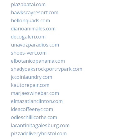
plazabatai.com
hawkscayresort.com
hellonquads.com
diarioanimales.com
decogaleri.com
unavozparadios.com
shoes-vert.com
elbotanicopanama.com
shadyoaksrockportrvpark.com
jccoinlaundry.com
kautorepair.com
marjaeswinebar.com
elmazatlanclinton.com
ideacoffeenyc.com
odieschillicothe.com
lacantinitagalesburg.com
pizzadeliverybristol.com