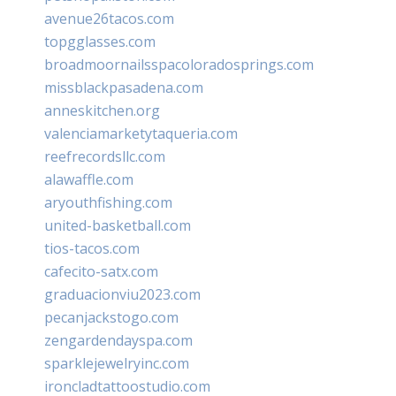
avenue26tacos.com
topgglasses.com
broadmoornailsspacoloradosprings.com
missblackpasadena.com
anneskitchen.org
valenciamarketytaqueria.com
reefrecordsllc.com
alawaffle.com
aryouthfishing.com
united-basketball.com
tios-tacos.com
cafecito-satx.com
graduacionviu2023.com
pecanjackstogo.com
zengardendayspa.com
sparklejewelryinc.com
ironcladtattoostudio.com