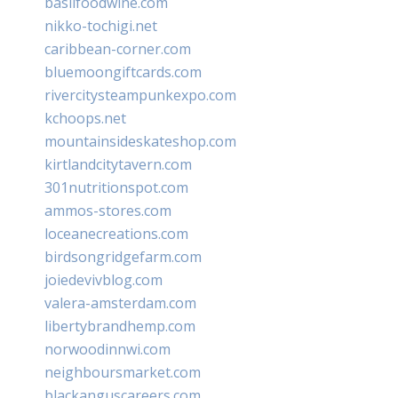
basilfoodwine.com
nikko-tochigi.net
caribbean-corner.com
bluemoongiftcards.com
rivercitysteampunkexpo.com
kchoops.net
mountainsideskateshop.com
kirtlandcitytavern.com
301nutritionspot.com
ammos-stores.com
loceanecreations.com
birdsongridgefarm.com
joiedevivblog.com
valera-amsterdam.com
libertybrandhemp.com
norwoodinnwi.com
neighboursmarket.com
blackanguscareers.com