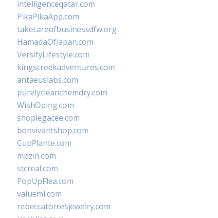
intelligenceqatar.com
PikaPikaApp.com
takecareofbusinessdfw.org
HamadaOfJapan.com
VersifyLifestyle.com
kingscreekadventures.com
antaeuslabs.com
purelycleanchemdry.com
WishOping.com
shoplegacee.com
bonvivantshop.com
CupPlante.com
mpzin.com
stcreal.com
PopUpFlea.com
valueml.com
rebeccatorresjewelry.com