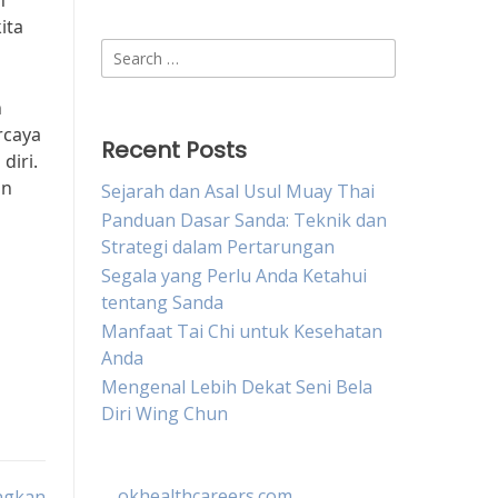
h
ita
Search
for:
n
rcaya
Recent Posts
diri.
an
Sejarah dan Asal Usul Muay Thai
Panduan Dasar Sanda: Teknik dan
Strategi dalam Pertarungan
Segala yang Perlu Anda Ketahui
tentang Sanda
Manfaat Tai Chi untuk Kesehatan
Anda
Mengenal Lebih Dekat Seni Bela
Diri Wing Chun
okhealthcareers.com
ingkan