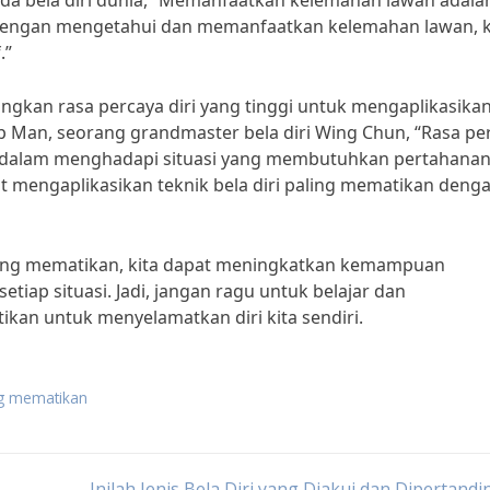
da bela diri dunia, “Memanfaatkan kelemahan lawan adala
. Dengan mengetahui dan memanfaatkan kelemahan lawan, k
.”
bangkan rasa percaya diri yang tinggi untuk mengaplikasika
Ip Man, seorang grandmaster bela diri Wing Chun, “Rasa pe
in dalam menghadapi situasi yang membutuhkan pertahanan 
pat mengaplikasikan teknik bela diri paling mematikan deng
aling mematikan, kita dapat meningkatkan kemampuan
tiap situasi. Jadi, jangan ragu untuk belajar dan
kan untuk menyelamatkan diri kita sendiri.
ing mematikan
Inilah Jenis Bela Diri yang Diakui dan Dipertand