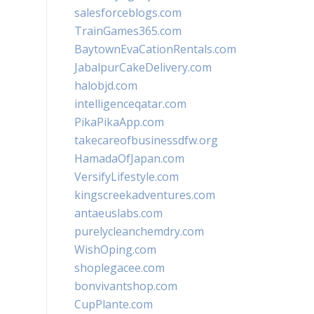
salesforceblogs.com
TrainGames365.com
BaytownEvaCationRentals.com
JabalpurCakeDelivery.com
halobjd.com
intelligenceqatar.com
PikaPikaApp.com
takecareofbusinessdfw.org
HamadaOfJapan.com
VersifyLifestyle.com
kingscreekadventures.com
antaeuslabs.com
purelycleanchemdry.com
WishOping.com
shoplegacee.com
bonvivantshop.com
CupPlante.com