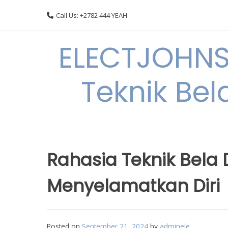
Skip
Call Us: +2782 444 YEAH
to
content
ELECTJOHNS
Teknik Bel
Rahasia Teknik Bela 
Menyelamatkan Diri
Posted on
September 21, 2024
by
adminele