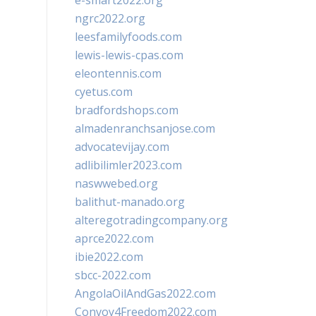
e-smart2022.org
ngrc2022.org
leesfamilyfoods.com
lewis-lewis-cpas.com
eleontennis.com
cyetus.com
bradfordshops.com
almadenranchsanjose.com
advocatevijay.com
adlibilimler2023.com
naswwebed.org
balithut-manado.org
alteregotradingcompany.org
aprce2022.com
ibie2022.com
sbcc-2022.com
AngolaOilAndGas2022.com
Convoy4Freedom2022.com