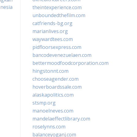
onesia
theintexperience.com
unboundedthefilm.com
catfriends-bg.org
marianlives.org
waywardtees.com
pidfloorsexpress.com
bancodevenezuelaen.com
bettermoodfoodcorporation.com
hingstonnt.com
chooseagender.com
hoverboardssale.com
alaskapolitics.com
stsmp.org
manoelneves.com
mandelaeffectlibrary.com
roselynns.com
balanceyoganj.com