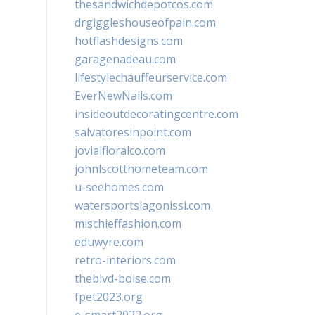
thesandwichdepotcos.com
drgiggleshouseofpain.com
hotflashdesigns.com
garagenadeau.com
lifestylechauffeurservice.com
EverNewNails.com
insideoutdecoratingcentre.com
salvatoresinpoint.com
jovialfloralco.com
johnlscotthometeam.com
u-seehomes.com
watersportslagonissi.com
mischieffashion.com
eduwyre.com
retro-interiors.com
theblvd-boise.com
fpet2023.org