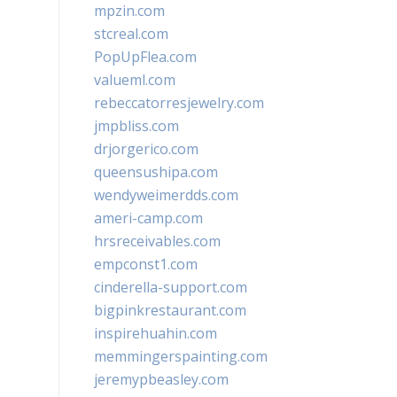
mpzin.com
stcreal.com
PopUpFlea.com
valueml.com
rebeccatorresjewelry.com
jmpbliss.com
drjorgerico.com
queensushipa.com
wendyweimerdds.com
ameri-camp.com
hrsreceivables.com
empconst1.com
cinderella-support.com
bigpinkrestaurant.com
inspirehuahin.com
memmingerspainting.com
jeremypbeasley.com