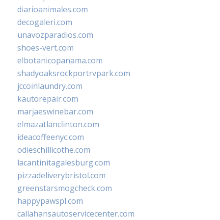
diarioanimales.com
decogaleri.com
unavozparadios.com
shoes-vert.com
elbotanicopanama.com
shadyoaksrockportrvpark.com
jccoinlaundry.com
kautorepair.com
marjaeswinebar.com
elmazatlanclinton.com
ideacoffeenyc.com
odieschillicothe.com
lacantinitagalesburg.com
pizzadeliverybristol.com
greenstarsmogcheck.com
happypawspl.com
callahansautoservicecenter.com