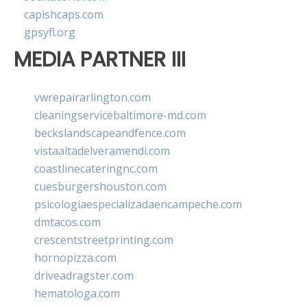
capishcaps.com
gpsyfl.org
MEDIA PARTNER III
vwrepairarlington.com
cleaningservicebaltimore-md.com
beckslandscapeandfence.com
vistaaltadelveramendi.com
coastlinecateringnc.com
cuesburgershouston.com
psicologiaespecializadaencampeche.com
dmtacos.com
crescentstreetprinting.com
hornopizza.com
driveadragster.com
hematologa.com