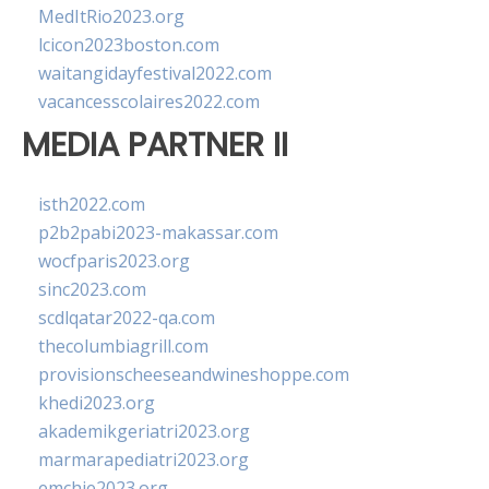
MedItRio2023.org
lcicon2023boston.com
waitangidayfestival2022.com
vacancesscolaires2022.com
MEDIA PARTNER II
isth2022.com
p2b2pabi2023-makassar.com
wocfparis2023.org
sinc2023.com
scdlqatar2022-qa.com
thecolumbiagrill.com
provisionscheeseandwineshoppe.com
khedi2023.org
akademikgeriatri2023.org
marmarapediatri2023.org
emchie2023.org