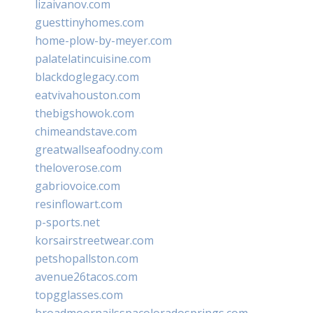
lizaivanov.com
guesttinyhomes.com
home-plow-by-meyer.com
palatelatincuisine.com
blackdoglegacy.com
eatvivahouston.com
thebigshowok.com
chimeandstave.com
greatwallseafoodny.com
theloverose.com
gabriovoice.com
resinflowart.com
p-sports.net
korsairstreetwear.com
petshopallston.com
avenue26tacos.com
topgglasses.com
broadmoornailsspacoloradosprings.com