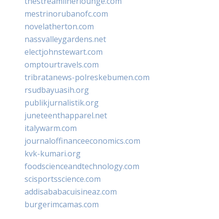
thestreamlinerlounge.com
mestrinorubanofc.com
novelatherton.com
nassvalleygardens.net
electjohnstewart.com
omptourtravels.com
tribratanews-polreskebumen.com
rsudbayuasih.org
publikjurnalistik.org
juneteenthapparel.net
italywarm.com
journaloffinanceeconomics.com
kvk-kumari.org
foodscienceandtechnology.com
scisportsscience.com
addisababacuisineaz.com
burgerimcamas.com