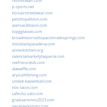
resinflowart.com
p-sports.net
korsairstreetwear.com
petshopallston.com
avenue26tacos.com
topgglasses.com
broadmoornailsspacoloradosprings.com
missblackpasadena.com
anneskitchen.org
valenciamarketytaqueria.com
reefrecordsllc.com
alawaffle.com
aryouthfishing.com
united-basketball.com
tios-tacos.com
cafecito-satx.com
graduacionviu2023.com
pecanjackstogo.com