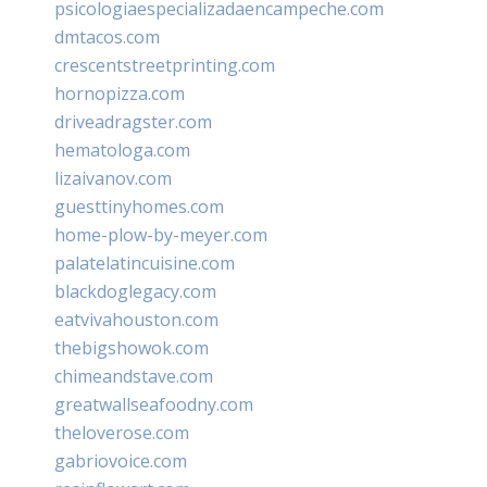
psicologiaespecializadaencampeche.com
dmtacos.com
crescentstreetprinting.com
hornopizza.com
driveadragster.com
hematologa.com
lizaivanov.com
guesttinyhomes.com
home-plow-by-meyer.com
palatelatincuisine.com
blackdoglegacy.com
eatvivahouston.com
thebigshowok.com
chimeandstave.com
greatwallseafoodny.com
theloverose.com
gabriovoice.com