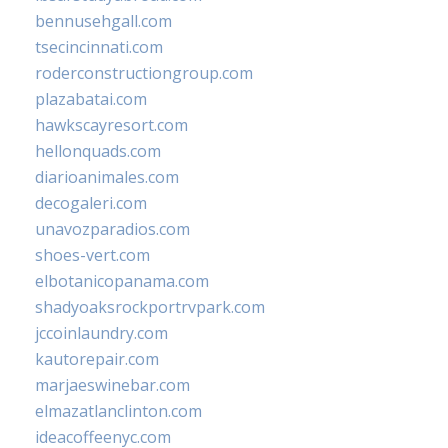
bennusehgall.com
tsecincinnati.com
roderconstructiongroup.com
plazabatai.com
hawkscayresort.com
hellonquads.com
diarioanimales.com
decogaleri.com
unavozparadios.com
shoes-vert.com
elbotanicopanama.com
shadyoaksrockportrvpark.com
jccoinlaundry.com
kautorepair.com
marjaeswinebar.com
elmazatlanclinton.com
ideacoffeenyc.com