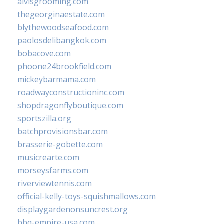
alvisgrooming.com
thegeorginaestate.com
blythewoodseafood.com
paolosdelibangkok.com
bobacove.com
phoone24brookfield.com
mickeybarmama.com
roadwayconstructioninc.com
shopdragonflyboutique.com
sportszilla.org
batchprovisionsbar.com
brasserie-gobette.com
musicrearte.com
morseysfarms.com
riverviewtennis.com
official-kelly-toys-squishmallows.com
displaygardenonsuncrest.org
bbq-empire-usa.com