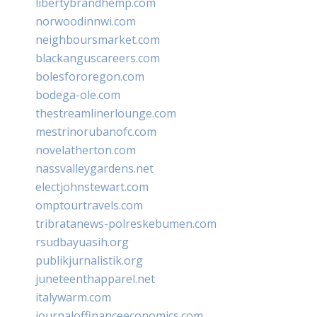
libertybrandhemp.com
norwoodinnwi.com
neighboursmarket.com
blackanguscareers.com
bolesfororegon.com
bodega-ole.com
thestreamlinerlounge.com
mestrinorubanofc.com
novelatherton.com
nassvalleygardens.net
electjohnstewart.com
omptourtravels.com
tribratanews-polreskebumen.com
rsudbayuasih.org
publikjurnalistik.org
juneteenthapparel.net
italywarm.com
journaloffinanceeconomics.com