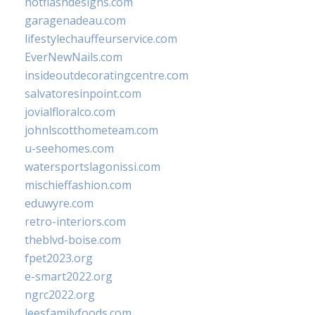
hotflashdesigns.com
garagenadeau.com
lifestylechauffeurservice.com
EverNewNails.com
insideoutdecoratingcentre.com
salvatoresinpoint.com
jovialfloralco.com
johnlscotthometeam.com
u-seehomes.com
watersportslagonissi.com
mischieffashion.com
eduwyre.com
retro-interiors.com
theblvd-boise.com
fpet2023.org
e-smart2022.org
ngrc2022.org
leesfamilyfoods.com