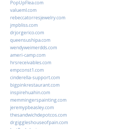
PopUpFlea.com
valueml.com
rebeccatorresjewelry.com
jmpbliss.com
drjorgerico.com
queensushipa.com
wendyweimerdds.com
ameri-camp.com
hrsreceivables.com
empconst1.com
cinderella-support.com
bigpinkrestaurant.com
inspirehuahin.com
memmingerspainting.com
jeremypbeasley.com
thesandwichdepotcos.com
drgiggleshouseofpain.com