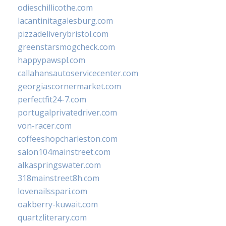
odieschillicothe.com
lacantinitagalesburg.com
pizzadeliverybristol.com
greenstarsmogcheck.com
happypawspl.com
callahansautoservicecenter.com
georgiascornermarket.com
perfectfit24-7.com
portugalprivatedriver.com
von-racer.com
coffeeshopcharleston.com
salon104mainstreet.com
alkaspringswater.com
318mainstreet8h.com
lovenailsspari.com
oakberry-kuwait.com
quartzliterary.com