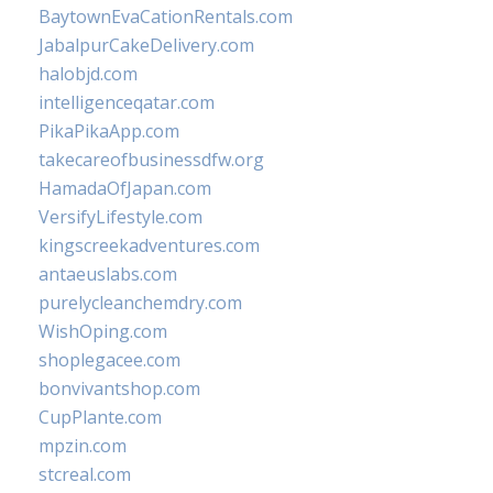
BaytownEvaCationRentals.com
JabalpurCakeDelivery.com
halobjd.com
intelligenceqatar.com
PikaPikaApp.com
takecareofbusinessdfw.org
HamadaOfJapan.com
VersifyLifestyle.com
kingscreekadventures.com
antaeuslabs.com
purelycleanchemdry.com
WishOping.com
shoplegacee.com
bonvivantshop.com
CupPlante.com
mpzin.com
stcreal.com