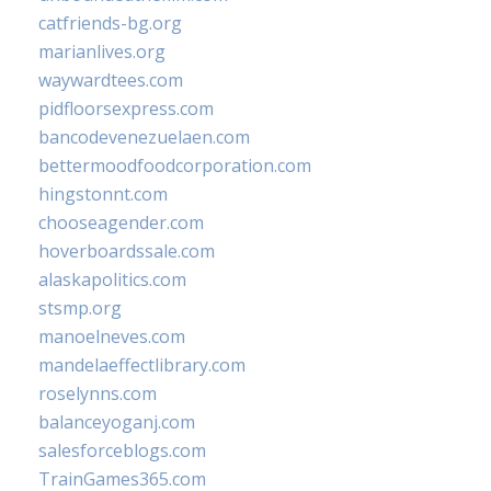
catfriends-bg.org
marianlives.org
waywardtees.com
pidfloorsexpress.com
bancodevenezuelaen.com
bettermoodfoodcorporation.com
hingstonnt.com
chooseagender.com
hoverboardssale.com
alaskapolitics.com
stsmp.org
manoelneves.com
mandelaeffectlibrary.com
roselynns.com
balanceyoganj.com
salesforceblogs.com
TrainGames365.com