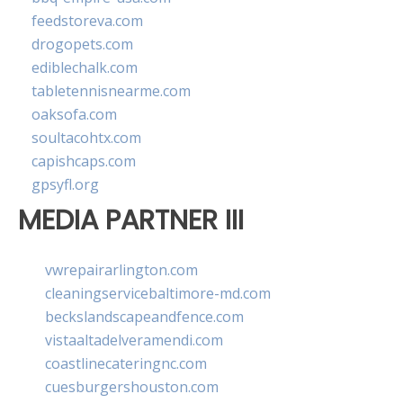
feedstoreva.com
drogopets.com
ediblechalk.com
tabletennisnearme.com
oaksofa.com
soultacohtx.com
capishcaps.com
gpsyfl.org
MEDIA PARTNER III
vwrepairarlington.com
cleaningservicebaltimore-md.com
beckslandscapeandfence.com
vistaaltadelveramendi.com
coastlinecateringnc.com
cuesburgershouston.com