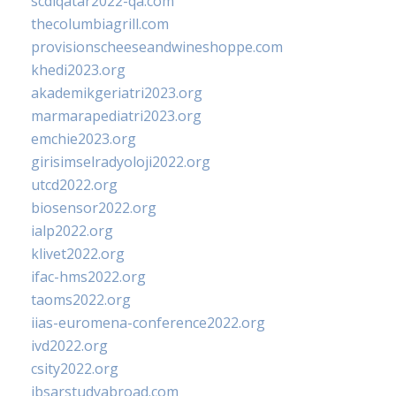
scdlqatar2022-qa.com
thecolumbiagrill.com
provisionscheeseandwineshoppe.com
khedi2023.org
akademikgeriatri2023.org
marmarapediatri2023.org
emchie2023.org
girisimselradyoloji2022.org
utcd2022.org
biosensor2022.org
ialp2022.org
klivet2022.org
ifac-hms2022.org
taoms2022.org
iias-euromena-conference2022.org
ivd2022.org
csity2022.org
ibsarstudyabroad.com