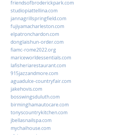
friendsofbroderickpark.com
studiopiattellina.com
jannagrillspringfield.com
fujiyamacharleston.com
elpatronchardon.com
donglaishun-order.com
fiamc-rome2022.org
mariceworldessentials.com
lafisheriarestaurant.com
915jazzandmore.com
aguadulce-countryfair.com
jakehovis.com
bosswingsduluth.com
birminghamautocare.com
tonyscountrykitchen.com
jbellasnailspa.com
mychaihouse.com