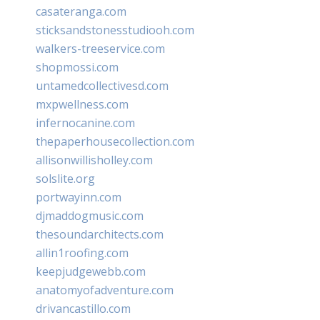
casateranga.com
sticksandstonesstudiooh.com
walkers-treeservice.com
shopmossi.com
untamedcollectivesd.com
mxpwellness.com
infernocanine.com
thepaperhousecollection.com
allisonwillisholley.com
solslite.org
portwayinn.com
djmaddogmusic.com
thesoundarchitects.com
allin1roofing.com
keepjudgewebb.com
anatomyofadventure.com
drivancastillo.com