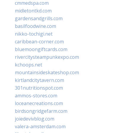
cmmedspa.com
midletontkd.com
gardensandgrills.com
basilfoodwine.com
nikko-tochigi.net
caribbean-corner.com
bluemoongiftcards.com
rivercitysteampunkexpo.com
kchoops.net
mountainsideskateshop.com
kirtlandcitytavern.com
301nutritionspot.com
ammos-stores.com
loceanecreations.com
birdsongridgefarm.com
joiedevivblog.com
valera-amsterdam.com