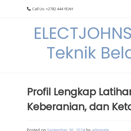
Skip
Call Us: +2782 444 YEAH
to
content
ELECTJOHNS
Teknik Bel
Profil Lengkap Latihan
Keberanian, dan Ket
Posted on
September 30, 2024
by
adminele