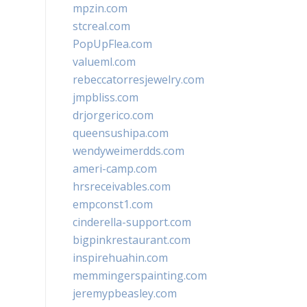
mpzin.com
stcreal.com
PopUpFlea.com
valueml.com
rebeccatorresjewelry.com
jmpbliss.com
drjorgerico.com
queensushipa.com
wendyweimerdds.com
ameri-camp.com
hrsreceivables.com
empconst1.com
cinderella-support.com
bigpinkrestaurant.com
inspirehuahin.com
memmingerspainting.com
jeremypbeasley.com