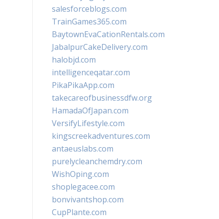
salesforceblogs.com
TrainGames365.com
BaytownEvaCationRentals.com
JabalpurCakeDelivery.com
halobjd.com
intelligenceqatar.com
PikaPikaApp.com
takecareofbusinessdfw.org
HamadaOfJapan.com
VersifyLifestyle.com
kingscreekadventures.com
antaeuslabs.com
purelycleanchemdry.com
WishOping.com
shoplegacee.com
bonvivantshop.com
CupPlante.com