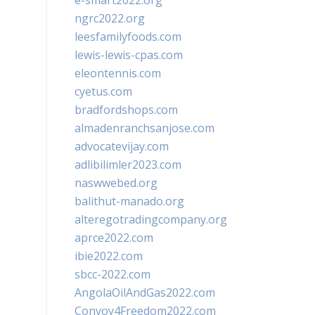
e-smart2022.org
ngrc2022.org
leesfamilyfoods.com
lewis-lewis-cpas.com
eleontennis.com
cyetus.com
bradfordshops.com
almadenranchsanjose.com
advocatevijay.com
adlibilimler2023.com
naswwebed.org
balithut-manado.org
alteregotradingcompany.org
aprce2022.com
ibie2022.com
sbcc-2022.com
AngolaOilAndGas2022.com
Convoy4Freedom2022.com