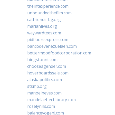
theintexperience.com
unboundedthefilm.com
catfriends-bg.org
marianlives.org
waywardtees.com
pidfloorsexpress.com
bancodevenezuelaen.com
bettermoodfoodcorporation.com
hingstonnt.com
chooseagender.com
hoverboardssale.com
alaskapolitics.com
stsmp.org
manoelneves.com
mandelaeffectlibrary.com
roselynns.com
balanceyoganj.com