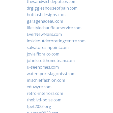
thesandwichdepotcos.com
drgiggleshouseofpain.com
hotflashdesigns.com
garagenadeau.com
lifestylechauffeurservice.com
EverNewNails.com
insideoutdecoratingcentre.com
salvatoresinpoint.com
jovialfloralco.com
johnlscotthometeam.com
u-seehomes.com
watersportslagonissi.com
mischieffashion.com
eduwyre.com
retro-interiors.com
theblvd-boise.com
fpet2023.org