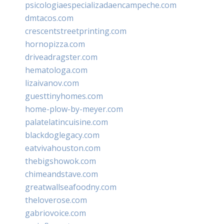
psicologiaespecializadaencampeche.com
dmtacos.com
crescentstreetprinting.com
hornopizza.com
driveadragster.com
hematologa.com
lizaivanov.com
guesttinyhomes.com
home-plow-by-meyer.com
palatelatincuisine.com
blackdoglegacy.com
eatvivahouston.com
thebigshowok.com
chimeandstave.com
greatwallseafoodny.com
theloverose.com
gabriovoice.com