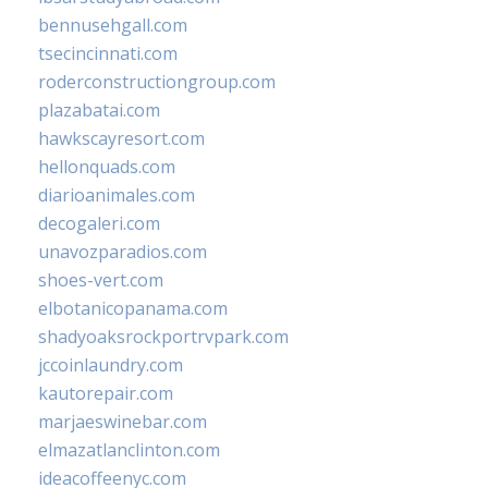
bennusehgall.com
tsecincinnati.com
roderconstructiongroup.com
plazabatai.com
hawkscayresort.com
hellonquads.com
diarioanimales.com
decogaleri.com
unavozparadios.com
shoes-vert.com
elbotanicopanama.com
shadyoaksrockportrvpark.com
jccoinlaundry.com
kautorepair.com
marjaeswinebar.com
elmazatlanclinton.com
ideacoffeenyc.com