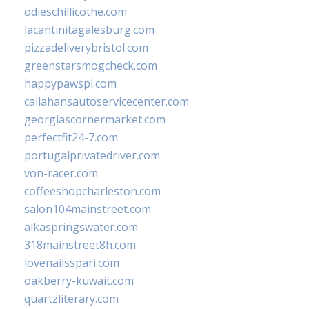
odieschillicothe.com
lacantinitagalesburg.com
pizzadeliverybristol.com
greenstarsmogcheck.com
happypawspl.com
callahansautoservicecenter.com
georgiascornermarket.com
perfectfit24-7.com
portugalprivatedriver.com
von-racer.com
coffeeshopcharleston.com
salon104mainstreet.com
alkaspringswater.com
318mainstreet8h.com
lovenailsspari.com
oakberry-kuwait.com
quartzliterary.com