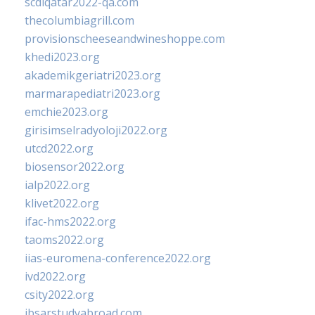
scdlqatar2022-qa.com
thecolumbiagrill.com
provisionscheeseandwineshoppe.com
khedi2023.org
akademikgeriatri2023.org
marmarapediatri2023.org
emchie2023.org
girisimselradyoloji2022.org
utcd2022.org
biosensor2022.org
ialp2022.org
klivet2022.org
ifac-hms2022.org
taoms2022.org
iias-euromena-conference2022.org
ivd2022.org
csity2022.org
ibsarstudyabroad.com