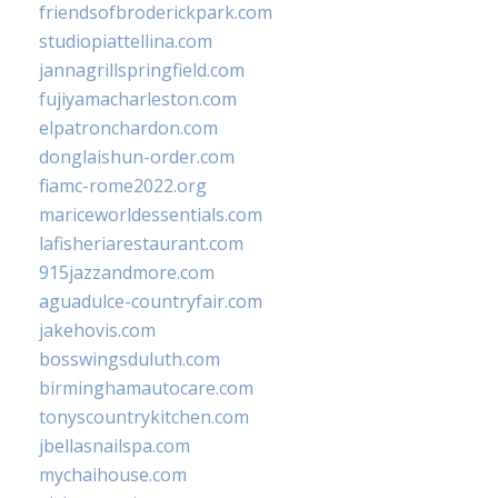
friendsofbroderickpark.com
studiopiattellina.com
jannagrillspringfield.com
fujiyamacharleston.com
elpatronchardon.com
donglaishun-order.com
fiamc-rome2022.org
mariceworldessentials.com
lafisheriarestaurant.com
915jazzandmore.com
aguadulce-countryfair.com
jakehovis.com
bosswingsduluth.com
birminghamautocare.com
tonyscountrykitchen.com
jbellasnailspa.com
mychaihouse.com