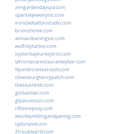
zengardendayspa.com
sparklejewelryinc.com
ironcladtattoostudio.com
bruinshome.com
annascleaningsvc.com
wolfcitytattoo.com
oysterbayturkeytrot.com
lafronterarestauranteybar.com
lilyandrosetearoom.com
olivesburgberrypatch.com
theslushkids.com
giobastian.com
glpascensori.com
rifloorepoxy.com
woolleymillingandpaving.com
uptonpvd.com
2troublegrill.com