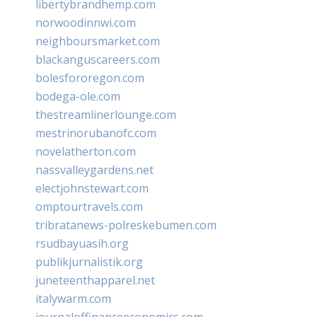
libertybrandhemp.com
norwoodinnwi.com
neighboursmarket.com
blackanguscareers.com
bolesfororegon.com
bodega-ole.com
thestreamlinerlounge.com
mestrinorubanofc.com
novelatherton.com
nassvalleygardens.net
electjohnstewart.com
omptourtravels.com
tribratanews-polreskebumen.com
rsudbayuasih.org
publikjurnalistik.org
juneteenthapparel.net
italywarm.com
journaloffinanceeconomics.com