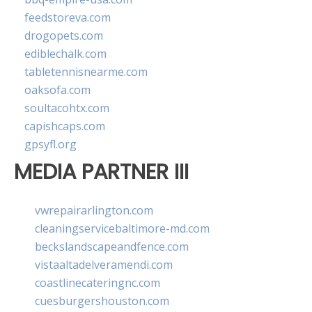
feedstoreva.com
drogopets.com
ediblechalk.com
tabletennisnearme.com
oaksofa.com
soultacohtx.com
capishcaps.com
gpsyfl.org
MEDIA PARTNER III
vwrepairarlington.com
cleaningservicebaltimore-md.com
beckslandscapeandfence.com
vistaaltadelveramendi.com
coastlinecateringnc.com
cuesburgershouston.com