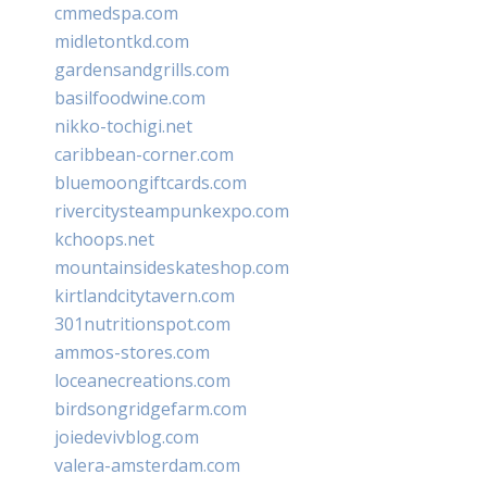
cmmedspa.com
midletontkd.com
gardensandgrills.com
basilfoodwine.com
nikko-tochigi.net
caribbean-corner.com
bluemoongiftcards.com
rivercitysteampunkexpo.com
kchoops.net
mountainsideskateshop.com
kirtlandcitytavern.com
301nutritionspot.com
ammos-stores.com
loceanecreations.com
birdsongridgefarm.com
joiedevivblog.com
valera-amsterdam.com