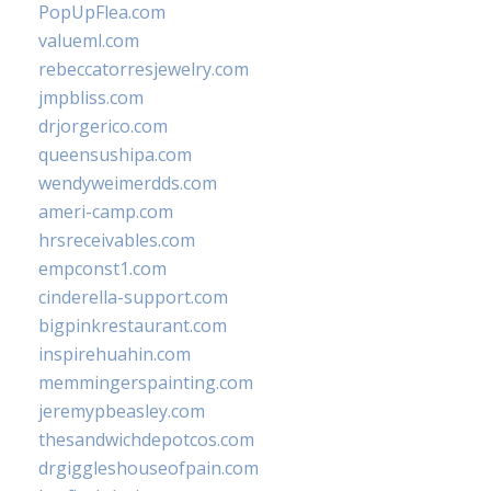
PopUpFlea.com
valueml.com
rebeccatorresjewelry.com
jmpbliss.com
drjorgerico.com
queensushipa.com
wendyweimerdds.com
ameri-camp.com
hrsreceivables.com
empconst1.com
cinderella-support.com
bigpinkrestaurant.com
inspirehuahin.com
memmingerspainting.com
jeremypbeasley.com
thesandwichdepotcos.com
drgiggleshouseofpain.com