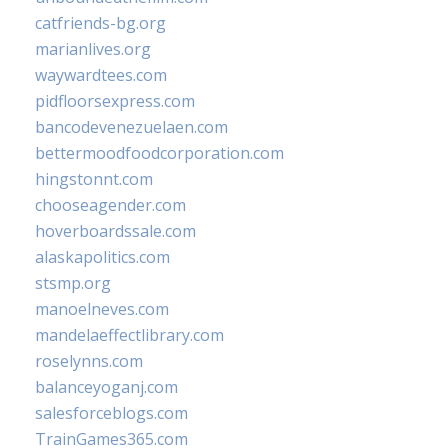
catfriends-bg.org
marianlives.org
waywardtees.com
pidfloorsexpress.com
bancodevenezuelaen.com
bettermoodfoodcorporation.com
hingstonnt.com
chooseagender.com
hoverboardssale.com
alaskapolitics.com
stsmp.org
manoelneves.com
mandelaeffectlibrary.com
roselynns.com
balanceyoganj.com
salesforceblogs.com
TrainGames365.com