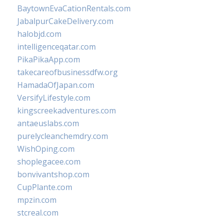
BaytownEvaCationRentals.com
JabalpurCakeDelivery.com
halobjd.com
intelligenceqatar.com
PikaPikaApp.com
takecareofbusinessdfw.org
HamadaOfJapan.com
VersifyLifestyle.com
kingscreekadventures.com
antaeuslabs.com
purelycleanchemdry.com
WishOping.com
shoplegacee.com
bonvivantshop.com
CupPlante.com
mpzin.com
stcreal.com