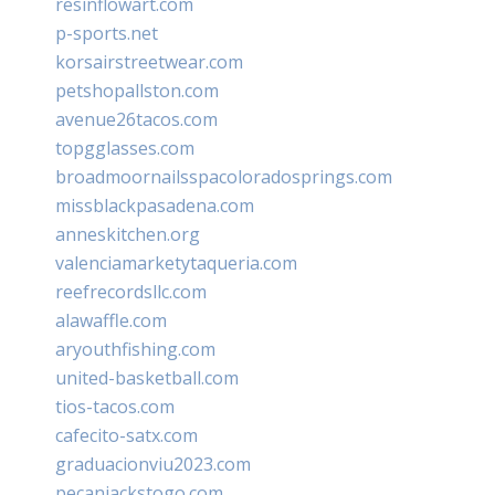
resinflowart.com
p-sports.net
korsairstreetwear.com
petshopallston.com
avenue26tacos.com
topgglasses.com
broadmoornailsspacoloradosprings.com
missblackpasadena.com
anneskitchen.org
valenciamarketytaqueria.com
reefrecordsllc.com
alawaffle.com
aryouthfishing.com
united-basketball.com
tios-tacos.com
cafecito-satx.com
graduacionviu2023.com
pecanjackstogo.com