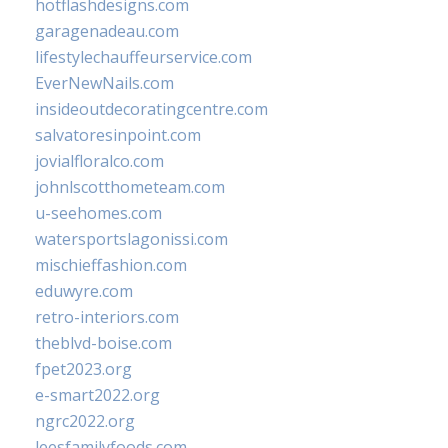
hotflashdesigns.com
garagenadeau.com
lifestylechauffeurservice.com
EverNewNails.com
insideoutdecoratingcentre.com
salvatoresinpoint.com
jovialfloralco.com
johnlscotthometeam.com
u-seehomes.com
watersportslagonissi.com
mischieffashion.com
eduwyre.com
retro-interiors.com
theblvd-boise.com
fpet2023.org
e-smart2022.org
ngrc2022.org
leesfamilyfoods.com