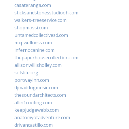
casateranga.com
sticksandstonesstudiooh.com
walkers-treeservice.com
shopmossi.com
untamedcollectivesd.com
mxpwellness.com
infernocanine.com
thepaperhousecollection.com
allisonwillisholley.com
solslite.org
portwayinn.com
djmaddogmusic.com
thesoundarchitects.com
allin1roofing.com
keepjudgewebb.com
anatomyofadventure.com
drivancastillo.com