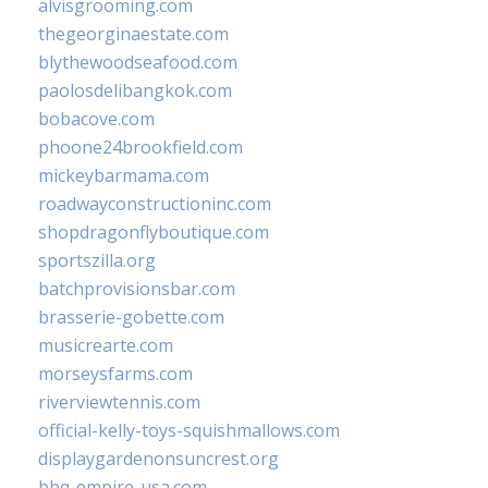
alvisgrooming.com
thegeorginaestate.com
blythewoodseafood.com
paolosdelibangkok.com
bobacove.com
phoone24brookfield.com
mickeybarmama.com
roadwayconstructioninc.com
shopdragonflyboutique.com
sportszilla.org
batchprovisionsbar.com
brasserie-gobette.com
musicrearte.com
morseysfarms.com
riverviewtennis.com
official-kelly-toys-squishmallows.com
displaygardenonsuncrest.org
bbq-empire-usa.com