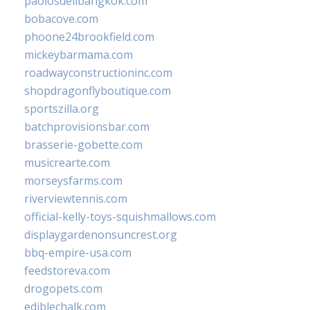
paolosdelibangkok.com
bobacove.com
phoone24brookfield.com
mickeybarmama.com
roadwayconstructioninc.com
shopdragonflyboutique.com
sportszilla.org
batchprovisionsbar.com
brasserie-gobette.com
musicrearte.com
morseysfarms.com
riverviewtennis.com
official-kelly-toys-squishmallows.com
displaygardenonsuncrest.org
bbq-empire-usa.com
feedstoreva.com
drogopets.com
ediblechalk.com