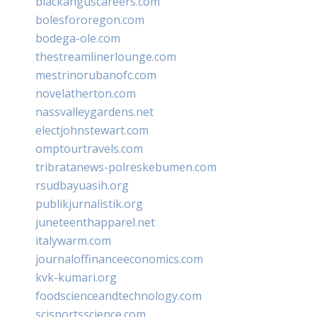
blackanguscareers.com
bolesfororegon.com
bodega-ole.com
thestreamlinerlounge.com
mestrinorubanofc.com
novelatherton.com
nassvalleygardens.net
electjohnstewart.com
omptourtravels.com
tribratanews-polreskebumen.com
rsudbayuasih.org
publikjurnalistik.org
juneteenthapparel.net
italywarm.com
journaloffinanceeconomics.com
kvk-kumari.org
foodscienceandtechnology.com
scisportsscience.com