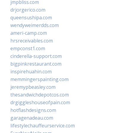
jmpbliss.com
drjorgerico.com
queensushipa.com
wendyweimerdds.com
ameri-camp.com
hrsreceivables.com
empconst1.com
cinderella-support.com
bigpinkrestaurant.com
inspirehuahin.com
memmingerspainting.com
jeremypbeasley.com
thesandwichdepotcos.com
drgiggleshouseofpain.com
hotflashdesigns.com
garagenadeau.com
lifestylechauffeurservice.com