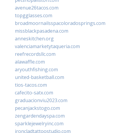
avenue26tacos.com
topgglasses.com
broadmoornailsspacoloradosprings.com
missblackpasadena.com
anneskitchen.org
valenciamarketytaqueria.com
reefrecordsllc.com
alawaffle.com
aryouthfishing.com
united-basketball.com
tios-tacos.com
cafecito-satx.com
graduacionviu2023.com
pecanjackstogo.com
zengardendayspa.com
sparklejewelryinc.com
ironcladtattoostudio.com