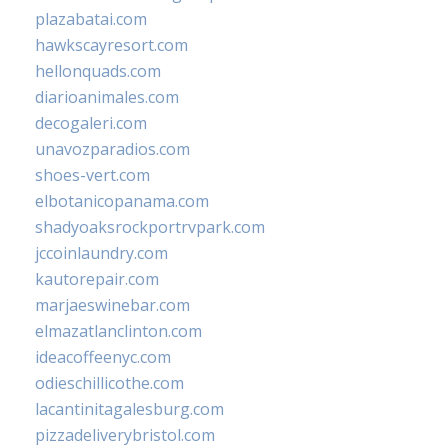
plazabatai.com
hawkscayresort.com
hellonquads.com
diarioanimales.com
decogaleri.com
unavozparadios.com
shoes-vert.com
elbotanicopanama.com
shadyoaksrockportrvpark.com
jccoinlaundry.com
kautorepair.com
marjaeswinebar.com
elmazatlanclinton.com
ideacoffeenyc.com
odieschillicothe.com
lacantinitagalesburg.com
pizzadeliverybristol.com