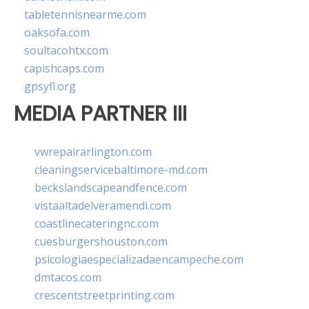
tabletennisnearme.com
oaksofa.com
soultacohtx.com
capishcaps.com
gpsyfl.org
MEDIA PARTNER III
vwrepairarlington.com
cleaningservicebaltimore-md.com
beckslandscapeandfence.com
vistaaltadelveramendi.com
coastlinecateringnc.com
cuesburgershouston.com
psicologiaespecializadaencampeche.com
dmtacos.com
crescentstreetprinting.com