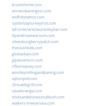
bruinshome.com
annascleaningsvc.com
wolfcitytattoo.com
oysterbayturkeytrot.com
lafronterarestauranteybar.com
lilyandrosetearoom.com
olivesburgberrypatch.com
theslushkids.com
giobastian.com
glpascensori.com
rifloorepoxy.com
woolleymillingandpaving.com
uptonpvd.com
2troublegrill.com
casateranga.com
sticksandstonesstudiooh.com
walkers-treeservice.com