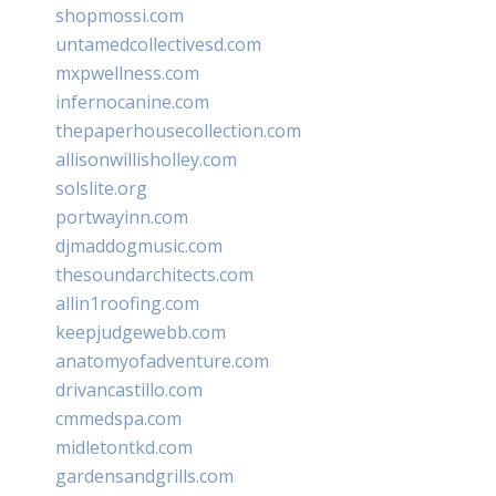
shopmossi.com
untamedcollectivesd.com
mxpwellness.com
infernocanine.com
thepaperhousecollection.com
allisonwillisholley.com
solslite.org
portwayinn.com
djmaddogmusic.com
thesoundarchitects.com
allin1roofing.com
keepjudgewebb.com
anatomyofadventure.com
drivancastillo.com
cmmedspa.com
midletontkd.com
gardensandgrills.com