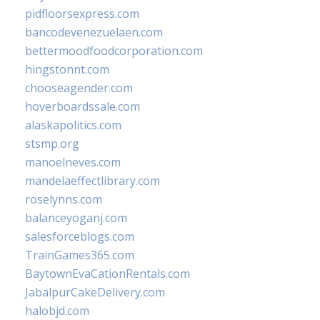
pidfloorsexpress.com
bancodevenezuelaen.com
bettermoodfoodcorporation.com
hingstonnt.com
chooseagender.com
hoverboardssale.com
alaskapolitics.com
stsmp.org
manoelneves.com
mandelaeffectlibrary.com
roselynns.com
balanceyoganj.com
salesforceblogs.com
TrainGames365.com
BaytownEvaCationRentals.com
JabalpurCakeDelivery.com
halobjd.com