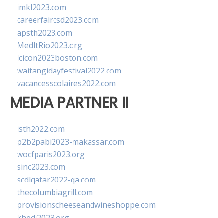
imkl2023.com
careerfaircsd2023.com
apsth2023.com
MedItRio2023.org
lcicon2023boston.com
waitangidayfestival2022.com
vacancesscolaires2022.com
MEDIA PARTNER II
isth2022.com
p2b2pabi2023-makassar.com
wocfparis2023.org
sinc2023.com
scdlqatar2022-qa.com
thecolumbiagrill.com
provisionscheeseandwineshoppe.com
khedi2023.org