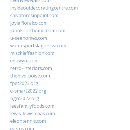
EverNewNails.com
insideoutdecoratingcentre.com
salvatoresinpoint.com
jovialfloralco.com
johnlscotthometeam.com
u-seehomes.com
watersportslagonissi.com
mischieffashion.com
eduwyre.com
retro-interiors.com
theblvd-boise.com
fpet2023.org
e-smart2022.org
ngrc2022.org
leesfamilyfoods.com
lewis-lewis-cpas.com
eleontennis.com
cyetus.com