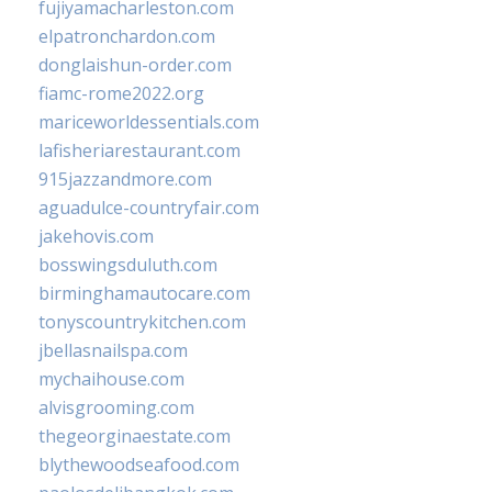
fujiyamacharleston.com
elpatronchardon.com
donglaishun-order.com
fiamc-rome2022.org
mariceworldessentials.com
lafisheriarestaurant.com
915jazzandmore.com
aguadulce-countryfair.com
jakehovis.com
bosswingsduluth.com
birminghamautocare.com
tonyscountrykitchen.com
jbellasnailspa.com
mychaihouse.com
alvisgrooming.com
thegeorginaestate.com
blythewoodseafood.com