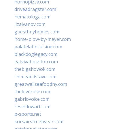
hornopizza.com
driveadragster.com
hematologa.com
lizaivanov.com
guesttinyhomes.com
home-plow-by-meyer.com
palatelatincuisine.com
blackdoglegacy.com
eatvivahouston.com
thebigshowok.com
chimeandstave.com
greatwallseafoodny.com
theloverose.com
gabriovoice.com
resinflowart.com
p-sports.net
korsairstreetwear.com
petshopallston.com