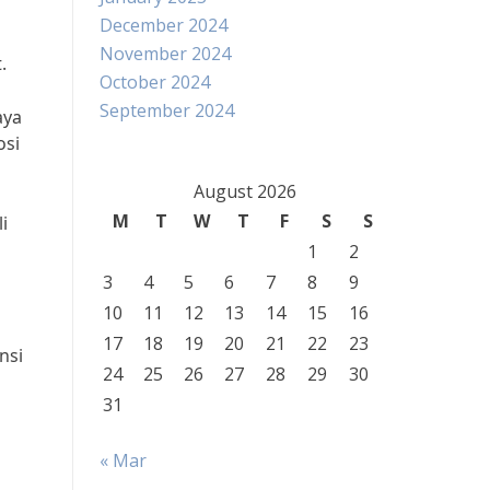
December 2024
November 2024
.
October 2024
September 2024
aya
osi
August 2026
M
T
W
T
F
S
S
i
1
2
3
4
5
6
7
8
9
10
11
12
13
14
15
16
17
18
19
20
21
22
23
nsi
24
25
26
27
28
29
30
31
« Mar