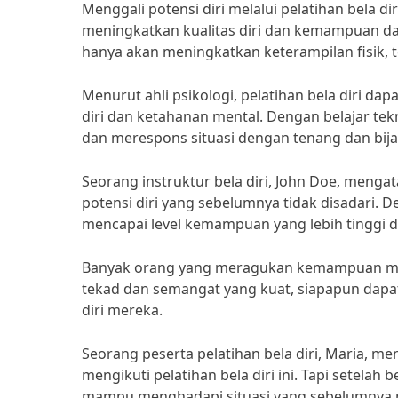
Menggali potensi diri melalui pelatihan bela d
meningkatkan kualitas diri dan kemampuan dala
hanya akan meningkatkan keterampilan fisik, 
Menurut ahli psikologi, pelatihan bela diri
diri dan ketahanan mental. Dengan belajar tek
dan merespons situasi dengan tenang dan bij
Seorang instruktur bela diri, John Doe, mengat
potensi diri yang sebelumnya tidak disadari. D
mencapai level kemampuan yang lebih tinggi d
Banyak orang yang meragukan kemampuan mere
tekad dan semangat yang kuat, siapapun dapat
diri mereka.
Seorang peserta pelatihan bela diri, Maria, m
mengikuti pelatihan bela diri ini. Tapi setelah
mampu menghadapi situasi yang sebelumnya 