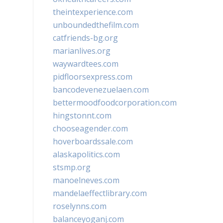
theintexperience.com
unboundedthefilm.com
catfriends-bg.org
marianlives.org
waywardtees.com
pidfloorsexpress.com
bancodevenezuelaen.com
bettermoodfoodcorporation.com
hingstonnt.com
chooseagender.com
hoverboardssale.com
alaskapolitics.com
stsmp.org
manoelneves.com
mandelaeffectlibrary.com
roselynns.com
balanceyoganj.com