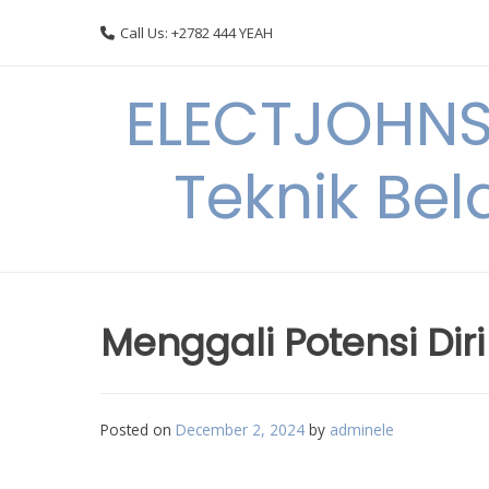
Skip
Call Us: +2782 444 YEAH
to
content
ELECTJOHNS
Teknik Bel
Menggali Potensi Diri
Posted on
December 2, 2024
by
adminele