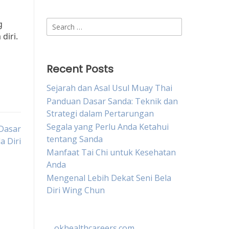
Search
g
for:
diri.
Recent Posts
Sejarah dan Asal Usul Muay Thai
Panduan Dasar Sanda: Teknik dan
Strategi dalam Pertarungan
Segala yang Perlu Anda Ketahui
 Dasar
tentang Sanda
a Diri
Manfaat Tai Chi untuk Kesehatan
Anda
Mengenal Lebih Dekat Seni Bela
Diri Wing Chun
okhealthcareers.com