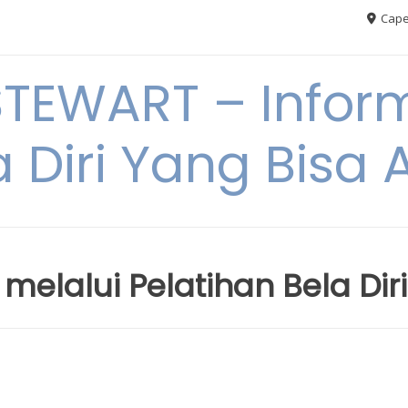
Cape
TEWART – Inform
a Diri Yang Bis
 melalui Pelatihan Bela Diri