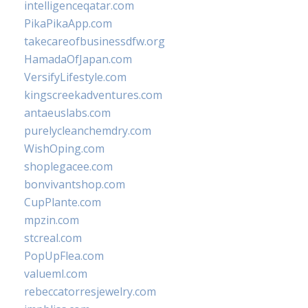
intelligenceqatar.com
PikaPikaApp.com
takecareofbusinessdfw.org
HamadaOfJapan.com
VersifyLifestyle.com
kingscreekadventures.com
antaeuslabs.com
purelycleanchemdry.com
WishOping.com
shoplegacee.com
bonvivantshop.com
CupPlante.com
mpzin.com
stcreal.com
PopUpFlea.com
valueml.com
rebeccatorresjewelry.com