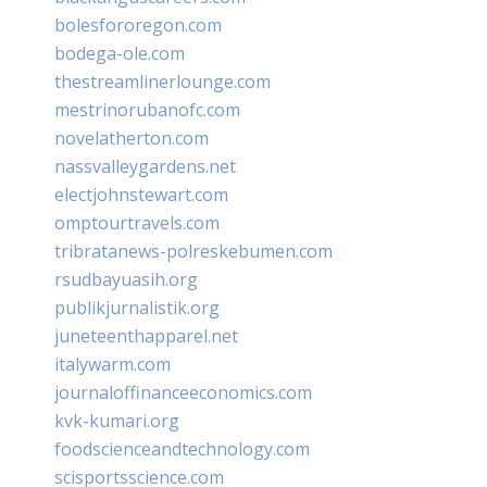
bolesfororegon.com
bodega-ole.com
thestreamlinerlounge.com
mestrinorubanofc.com
novelatherton.com
nassvalleygardens.net
electjohnstewart.com
omptourtravels.com
tribratanews-polreskebumen.com
rsudbayuasih.org
publikjurnalistik.org
juneteenthapparel.net
italywarm.com
journaloffinanceeconomics.com
kvk-kumari.org
foodscienceandtechnology.com
scisportsscience.com