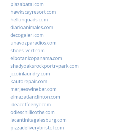
plazabatai.com
hawkscayresort.com
hellonquads.com
diarioanimales.com
decogaleri.com
unavozparadios.com
shoes-vert.com
elbotanicopanama.com
shadyoaksrockportrvpark.com
jccoinlaundry.com
kautorepair.com
marjaeswinebar.com
elmazatlanclinton.com
ideacoffeenyc.com
odieschillicothe.com
lacantinitagalesburg.com
pizzadeliverybristol.com