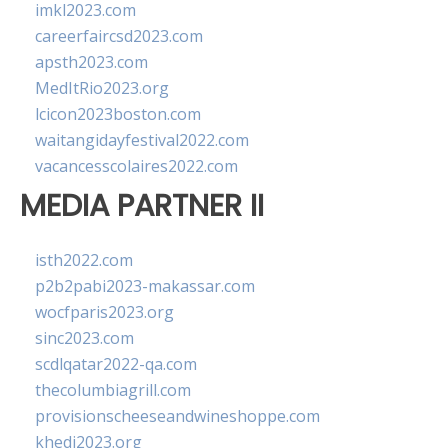
imkl2023.com
careerfaircsd2023.com
apsth2023.com
MedItRio2023.org
lcicon2023boston.com
waitangidayfestival2022.com
vacancesscolaires2022.com
MEDIA PARTNER II
isth2022.com
p2b2pabi2023-makassar.com
wocfparis2023.org
sinc2023.com
scdlqatar2022-qa.com
thecolumbiagrill.com
provisionscheeseandwineshoppe.com
khedi2023.org