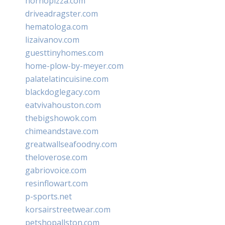
hornopizza.com
driveadragster.com
hematologa.com
lizaivanov.com
guesttinyhomes.com
home-plow-by-meyer.com
palatelatincuisine.com
blackdoglegacy.com
eatvivahouston.com
thebigshowok.com
chimeandstave.com
greatwallseafoodny.com
theloverose.com
gabriovoice.com
resinflowart.com
p-sports.net
korsairstreetwear.com
petshopallston.com