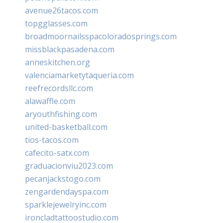
avenue26tacos.com
topgglasses.com
broadmoornailsspacoloradosprings.com
missblackpasadena.com
anneskitchen.org
valenciamarketytaqueria.com
reefrecordsllc.com
alawaffle.com
aryouthfishing.com
united-basketball.com
tios-tacos.com
cafecito-satx.com
graduacionviu2023.com
pecanjackstogo.com
zengardendayspa.com
sparklejewelryinc.com
ironcladtattoostudio.com