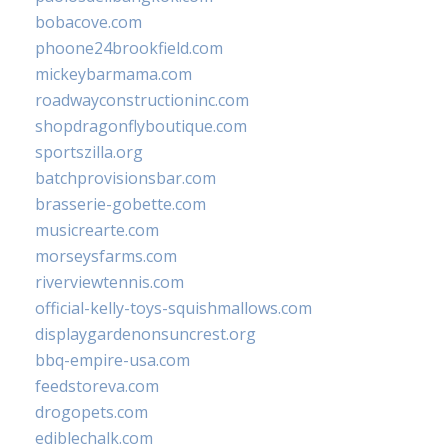
bobacove.com
phoone24brookfield.com
mickeybarmama.com
roadwayconstructioninc.com
shopdragonflyboutique.com
sportszilla.org
batchprovisionsbar.com
brasserie-gobette.com
musicrearte.com
morseysfarms.com
riverviewtennis.com
official-kelly-toys-squishmallows.com
displaygardenonsuncrest.org
bbq-empire-usa.com
feedstoreva.com
drogopets.com
ediblechalk.com