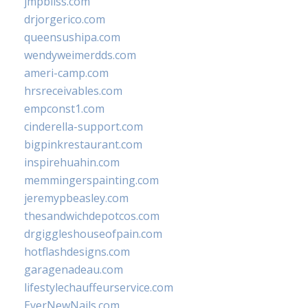
jmpbliss.com
drjorgerico.com
queensushipa.com
wendyweimerdds.com
ameri-camp.com
hrsreceivables.com
empconst1.com
cinderella-support.com
bigpinkrestaurant.com
inspirehuahin.com
memmingerspainting.com
jeremypbeasley.com
thesandwichdepotcos.com
drgiggleshouseofpain.com
hotflashdesigns.com
garagenadeau.com
lifestylechauffeurservice.com
EverNewNails.com