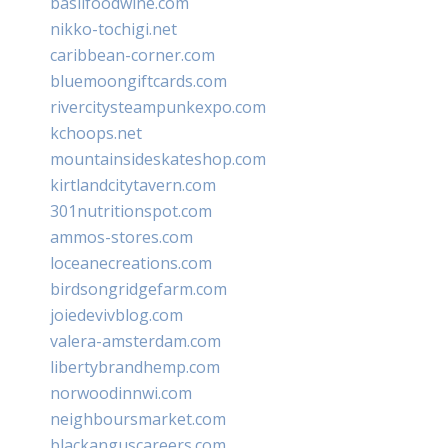
basilfoodwine.com
nikko-tochigi.net
caribbean-corner.com
bluemoongiftcards.com
rivercitysteampunkexpo.com
kchoops.net
mountainsideskateshop.com
kirtlandcitytavern.com
301nutritionspot.com
ammos-stores.com
loceanecreations.com
birdsongridgefarm.com
joiedevivblog.com
valera-amsterdam.com
libertybrandhemp.com
norwoodinnwi.com
neighboursmarket.com
blackanguscareers.com