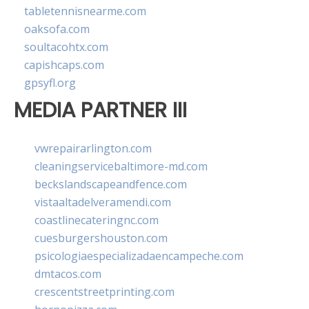
tabletennisnearme.com
oaksofa.com
soultacohtx.com
capishcaps.com
gpsyfl.org
MEDIA PARTNER III
vwrepairarlington.com
cleaningservicebaltimore-md.com
beckslandscapeandfence.com
vistaaltadelveramendi.com
coastlinecateringnc.com
cuesburgershouston.com
psicologiaespecializadaencampeche.com
dmtacos.com
crescentstreetprinting.com