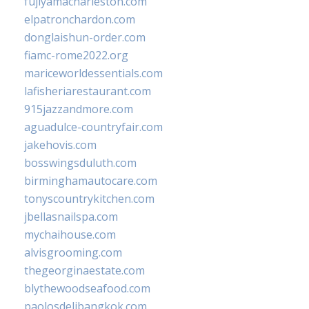
fujiyamacharleston.com
elpatronchardon.com
donglaishun-order.com
fiamc-rome2022.org
mariceworldessentials.com
lafisheriarestaurant.com
915jazzandmore.com
aguadulce-countryfair.com
jakehovis.com
bosswingsduluth.com
birminghamautocare.com
tonyscountrykitchen.com
jbellasnailspa.com
mychaihouse.com
alvisgrooming.com
thegeorginaestate.com
blythewoodseafood.com
paolosdelibangkok.com