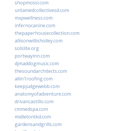
shopmossi.com
untamedcollectivesd.com
mxpwellness.com
infernocanine.com
thepaperhousecollection.com
allisonwillisholley.com
solslite.org
portwayinn.com
djmaddogmusic.com
thesoundarchitects.com
allin1roofing.com
keepjudgewebb.com
anatomyofadventure.com
drivancastillo.com
cmmedspa.com
midletontkd.com
gardensandgrills.com