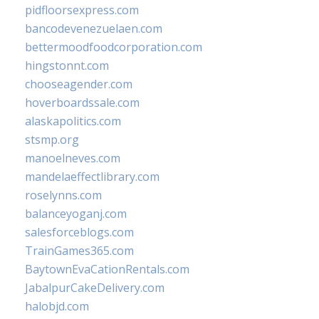
pidfloorsexpress.com
bancodevenezuelaen.com
bettermoodfoodcorporation.com
hingstonnt.com
chooseagender.com
hoverboardssale.com
alaskapolitics.com
stsmp.org
manoelneves.com
mandelaeffectlibrary.com
roselynns.com
balanceyoganj.com
salesforceblogs.com
TrainGames365.com
BaytownEvaCationRentals.com
JabalpurCakeDelivery.com
halobjd.com