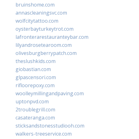
bruinshome.com
annascleaningsvc.com
wolfcitytattoo.com
oysterbayturkeytrot.com
lafronterarestauranteybar.com
lilyandrosetearoom.com
olivesburgberrypatch.com
theslushkids.com
giobastian.com
glpascensori.com
rifloorepoxy.com
woolleymillingandpaving.com
uptonpvd.com
2troublegrill.com
casateranga.com
sticksandstonesstudiooh.com
walkers-treeservice.com