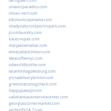
decogaleri.com
unavozparadios.com
shoes-vert.com
elbotanicopanama.com
shadyoaksrockportrvpark.com
jccoinlaundry.com
kautorepair.com
marjaeswinebar.com
elmazatlanclinton.com
ideacoffeenyc.com
odieschillicothe.com
lacantinitagalesburg.com
pizzadeliverybristol.com
greenstarsmogcheck.com
happypawspl.com
callahansautoservicecenter.com
georgiascornermarket.com
perfectfit24-7.com