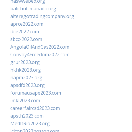
naswwebed.org
balithut-manado.org
alteregotradingcompany.org
aprce2022.com
ibie2022.com
sbcc-2022.com
AngolaOilAndGas2022.com
Convoy4Freedom2022.com
grur2023.org
hkhk2023.org
napm2023.org
apsdfd2023.org
forumausape2023.com
imkl2023.com
careerfaircsd2023.com
apsth2023.com
MedItRio2023.org
lcicon2023boston.com