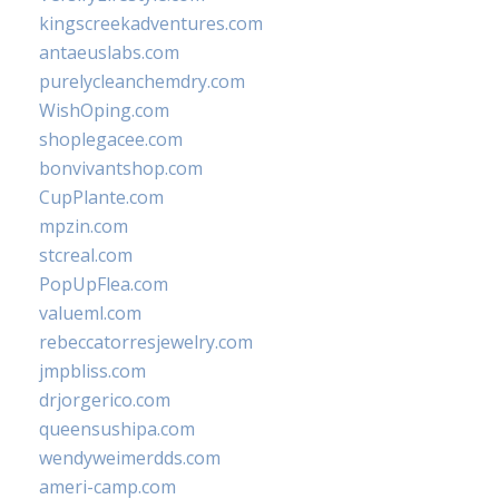
kingscreekadventures.com
antaeuslabs.com
purelycleanchemdry.com
WishOping.com
shoplegacee.com
bonvivantshop.com
CupPlante.com
mpzin.com
stcreal.com
PopUpFlea.com
valueml.com
rebeccatorresjewelry.com
jmpbliss.com
drjorgerico.com
queensushipa.com
wendyweimerdds.com
ameri-camp.com