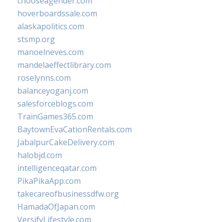
chooseagender.com
hoverboardssale.com
alaskapolitics.com
stsmp.org
manoelneves.com
mandelaeffectlibrary.com
roselynns.com
balanceyoganj.com
salesforceblogs.com
TrainGames365.com
BaytownEvaCationRentals.com
JabalpurCakeDelivery.com
halobjd.com
intelligenceqatar.com
PikaPikaApp.com
takecareofbusinessdfw.org
HamadaOfJapan.com
VersifyLifestyle.com