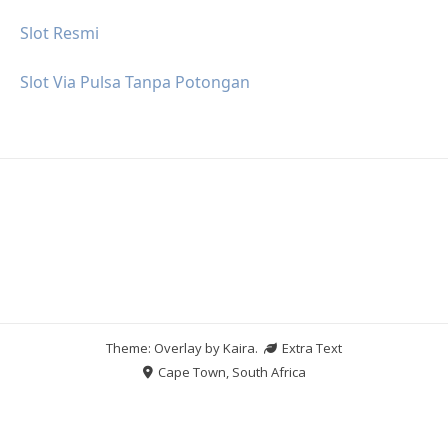
Slot Resmi
Slot Via Pulsa Tanpa Potongan
Theme: Overlay by
Kaira
.
Extra Text
Cape Town, South Africa