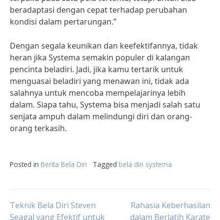
beradaptasi dengan cepat terhadap perubahan
kondisi dalam pertarungan.”
Dengan segala keunikan dan keefektifannya, tidak
heran jika Systema semakin populer di kalangan
pencinta beladiri. Jadi, jika kamu tertarik untuk
menguasai beladiri yang menawan ini, tidak ada
salahnya untuk mencoba mempelajarinya lebih
dalam. Siapa tahu, Systema bisa menjadi salah satu
senjata ampuh dalam melindungi diri dan orang-
orang terkasih.
Posted in
Berita Bela Diri
Tagged
bela diri systema
Post
Teknik Bela Diri Steven
Rahasia Keberhasilan
Seagal yang Efektif untuk
dalam Berlatih Karate