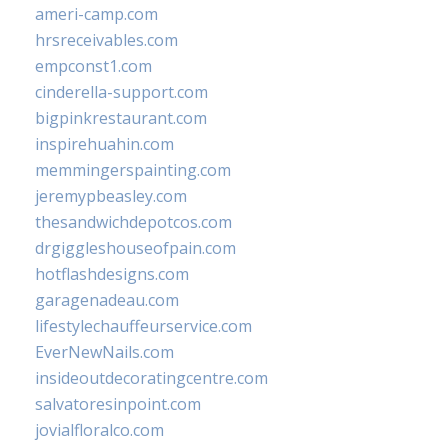
ameri-camp.com
hrsreceivables.com
empconst1.com
cinderella-support.com
bigpinkrestaurant.com
inspirehuahin.com
memmingerspainting.com
jeremypbeasley.com
thesandwichdepotcos.com
drgiggleshouseofpain.com
hotflashdesigns.com
garagenadeau.com
lifestylechauffeurservice.com
EverNewNails.com
insideoutdecoratingcentre.com
salvatoresinpoint.com
jovialfloralco.com