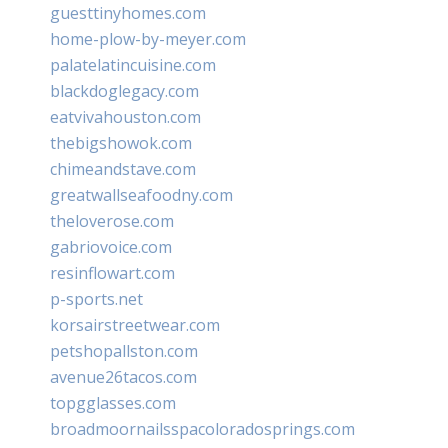
guesttinyhomes.com
home-plow-by-meyer.com
palatelatincuisine.com
blackdoglegacy.com
eatvivahouston.com
thebigshowok.com
chimeandstave.com
greatwallseafoodny.com
theloverose.com
gabriovoice.com
resinflowart.com
p-sports.net
korsairstreetwear.com
petshopallston.com
avenue26tacos.com
topgglasses.com
broadmoornailsspacoloradosprings.com