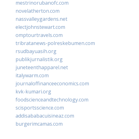
mestrinorubanofc.com
novelatherton.com
nassvalleygardens.net
electjohnstewart.com
omptourtravels.com
tribratanews-polreskebumen.com
rsudbayuasih.org
publikjurnalistik.org
juneteenthapparel.net
italywarm.com
journaloffinanceeconomics.com
kvk-kumari.org
foodscienceandtechnology.com
scisportsscience.com
addisababacuisineaz.com
burgerimcamas.com