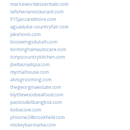
mariceworldessentials.com
lafisheriarestaurant.com
915jazzandmore.com
aguadulce-countryfair.com
jakehovis.com
bosswingsduluth.com
birminghamautocare.com
tonyscountrykitchen.com
jbellasnailspa.com
mychaihouse.com
alvisgrooming.com
thegeorginaestate.com
blythewoodseafood.com
paolosdelibangkok.com
bobacove.com
phoone24brookfield.com
mickeybarmama.com