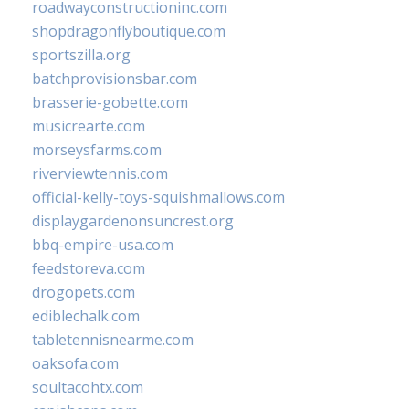
roadwayconstructioninc.com
shopdragonflyboutique.com
sportszilla.org
batchprovisionsbar.com
brasserie-gobette.com
musicrearte.com
morseysfarms.com
riverviewtennis.com
official-kelly-toys-squishmallows.com
displaygardenonsuncrest.org
bbq-empire-usa.com
feedstoreva.com
drogopets.com
ediblechalk.com
tabletennisnearme.com
oaksofa.com
soultacohtx.com