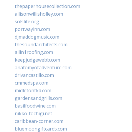
thepaperhousecollection.com
allisonwillisholley.com
solslite.org
portwayinn.com
djmaddogmusic.com
thesoundarchitects.com
allin1roofing.com
keepjudgewebb.com
anatomyofadventure.com
drivancastillo.com
cmmedspa.com
midletontkd.com
gardensandgrills.com
basilfoodwine.com
nikko-tochigi.net
caribbean-corner.com
bluemoongiftcards.com