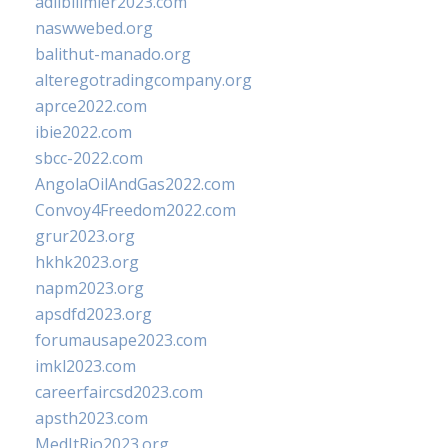
adlibilimler2023.com
naswwebed.org
balithut-manado.org
alteregotradingcompany.org
aprce2022.com
ibie2022.com
sbcc-2022.com
AngolaOilAndGas2022.com
Convoy4Freedom2022.com
grur2023.org
hkhk2023.org
napm2023.org
apsdfd2023.org
forumausape2023.com
imkl2023.com
careerfaircsd2023.com
apsth2023.com
MedItRio2023.org