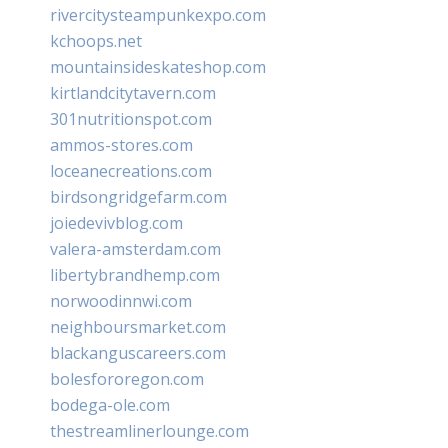
rivercitysteampunkexpo.com
kchoops.net
mountainsideskateshop.com
kirtlandcitytavern.com
301nutritionspot.com
ammos-stores.com
loceanecreations.com
birdsongridgefarm.com
joiedevivblog.com
valera-amsterdam.com
libertybrandhemp.com
norwoodinnwi.com
neighboursmarket.com
blackanguscareers.com
bolesfororegon.com
bodega-ole.com
thestreamlinerlounge.com