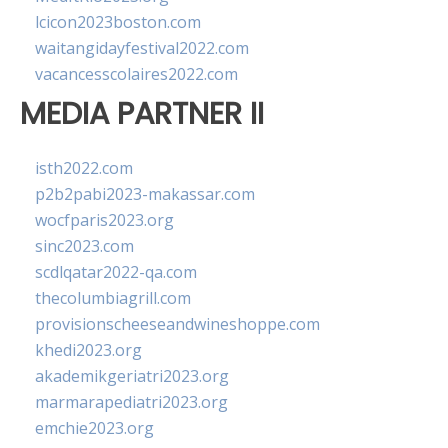
lcicon2023boston.com
waitangidayfestival2022.com
vacancesscolaires2022.com
MEDIA PARTNER II
isth2022.com
p2b2pabi2023-makassar.com
wocfparis2023.org
sinc2023.com
scdlqatar2022-qa.com
thecolumbiagrill.com
provisionscheeseandwineshoppe.com
khedi2023.org
akademikgeriatri2023.org
marmarapediatri2023.org
emchie2023.org