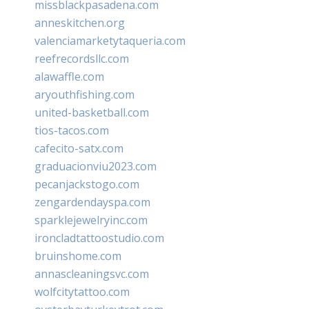
missblackpasadena.com
anneskitchen.org
valenciamarketytaqueria.com
reefrecordsllc.com
alawaffle.com
aryouthfishing.com
united-basketball.com
tios-tacos.com
cafecito-satx.com
graduacionviu2023.com
pecanjackstogo.com
zengardendayspa.com
sparklejewelryinc.com
ironcladtattoostudio.com
bruinshome.com
annascleaningsvc.com
wolfcitytattoo.com