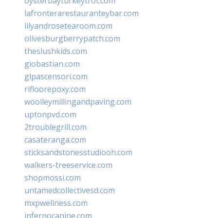
oysterbayturkeytrot.com
lafronterarestauranteybar.com
lilyandrosetearoom.com
olivesburgberrypatch.com
theslushkids.com
giobastian.com
glpascensori.com
rifloorepoxy.com
woolleymillingandpaving.com
uptonpvd.com
2troublegrill.com
casateranga.com
sticksandstonesstudiooh.com
walkers-treeservice.com
shopmossi.com
untamedcollectivesd.com
mxpwellness.com
infernocanine.com