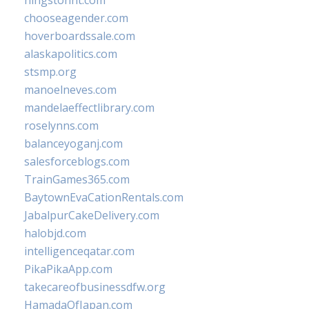
hingstonnt.com
chooseagender.com
hoverboardssale.com
alaskapolitics.com
stsmp.org
manoelneves.com
mandelaeffectlibrary.com
roselynns.com
balanceyoganj.com
salesforceblogs.com
TrainGames365.com
BaytownEvaCationRentals.com
JabalpurCakeDelivery.com
halobjd.com
intelligenceqatar.com
PikaPikaApp.com
takecareofbusinessdfw.org
HamadaOfJapan.com