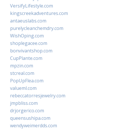
VersifyLifestyle.com
kingscreekadventures.com
antaeuslabs.com
purelycleanchemdry.com
WishOping.com
shoplegacee.com
bonvivantshop.com
CupPlante.com
mpzin.com
stcreal.com
PopUpFlea.com
valueml.com
rebeccatorresjewelry.com
jmpbliss.com
drjorgerico.com
queensushipa.com
wendyweimerdds.com