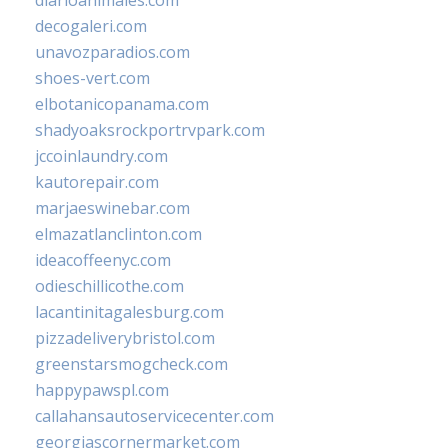
diarioanimales.com
decogaleri.com
unavozparadios.com
shoes-vert.com
elbotanicopanama.com
shadyoaksrockportrvpark.com
jccoinlaundry.com
kautorepair.com
marjaeswinebar.com
elmazatlanclinton.com
ideacoffeenyc.com
odieschillicothe.com
lacantinitagalesburg.com
pizzadeliverybristol.com
greenstarsmogcheck.com
happypawspl.com
callahansautoservicecenter.com
georgiascornermarket.com