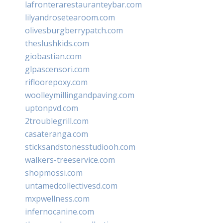
lafronterarestauranteybar.com
lilyandrosetearoom.com
olivesburgberrypatch.com
theslushkids.com
giobastian.com
glpascensori.com
rifloorepoxy.com
woolleymillingandpaving.com
uptonpvd.com
2troublegrill.com
casateranga.com
sticksandstonesstudiooh.com
walkers-treeservice.com
shopmossi.com
untamedcollectivesd.com
mxpwellness.com
infernocanine.com