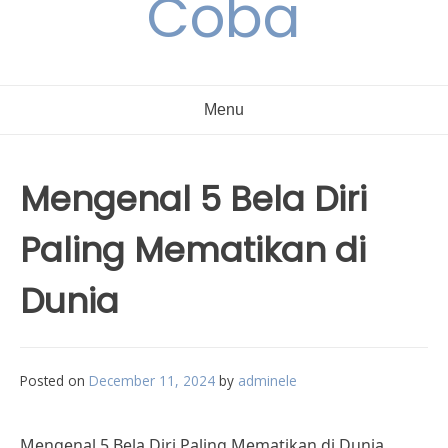
Coba
Menu
Mengenal 5 Bela Diri
Paling Mematikan di
Dunia
Posted on
December 11, 2024
by
adminele
Mengenal 5 Bela Diri Paling Mematikan di Dunia