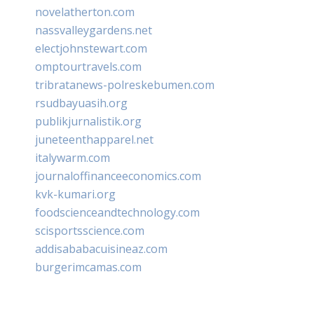
novelatherton.com
nassvalleygardens.net
electjohnstewart.com
omptourtravels.com
tribratanews-polreskebumen.com
rsudbayuasih.org
publikjurnalistik.org
juneteenthapparel.net
italywarm.com
journaloffinanceeconomics.com
kvk-kumari.org
foodscienceandtechnology.com
scisportsscience.com
addisababacuisineaz.com
burgerimcamas.com