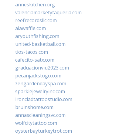
anneskitchen.org
valenciamarketytaqueria.com
reefrecordsllc.com
alawaffle.com
aryouthfishing.com
united-basketball.com
tios-tacos.com
cafecito-satx.com
graduacionviu2023.com
pecanjackstogo.com
zengardendayspa.com
sparklejewelryinc.com
ironcladtattoostudio.com
bruinshome.com
annascleaningsvc.com
wolfcitytattoo.com
oysterbayturkeytrot.com