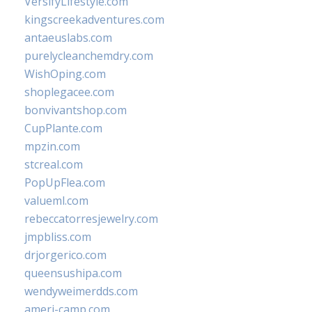
VersifyLifestyle.com
kingscreekadventures.com
antaeuslabs.com
purelycleanchemdry.com
WishOping.com
shoplegacee.com
bonvivantshop.com
CupPlante.com
mpzin.com
stcreal.com
PopUpFlea.com
valueml.com
rebeccatorresjewelry.com
jmpbliss.com
drjorgerico.com
queensushipa.com
wendyweimerdds.com
ameri-camp.com