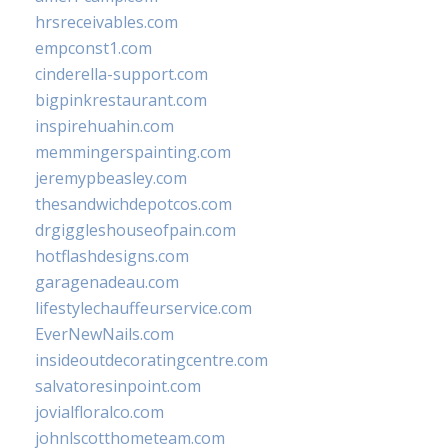
hrsreceivables.com
empconst1.com
cinderella-support.com
bigpinkrestaurant.com
inspirehuahin.com
memmingerspainting.com
jeremypbeasley.com
thesandwichdepotcos.com
drgiggleshouseofpain.com
hotflashdesigns.com
garagenadeau.com
lifestylechauffeurservice.com
EverNewNails.com
insideoutdecoratingcentre.com
salvatoresinpoint.com
jovialfloralco.com
johnlscotthometeam.com