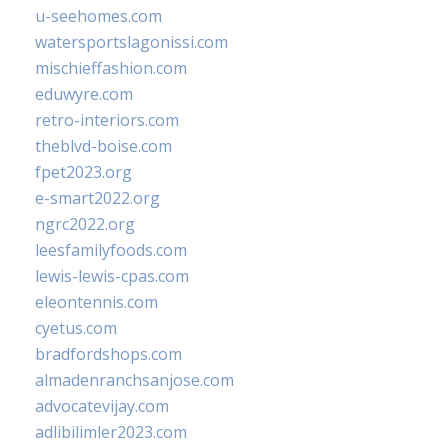
u-seehomes.com
watersportslagonissi.com
mischieffashion.com
eduwyre.com
retro-interiors.com
theblvd-boise.com
fpet2023.org
e-smart2022.org
ngrc2022.org
leesfamilyfoods.com
lewis-lewis-cpas.com
eleontennis.com
cyetus.com
bradfordshops.com
almadenranchsanjose.com
advocatevijay.com
adlibilimler2023.com