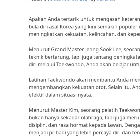
Apakah Anda tertarik untuk mengasah ketera
bela diri asal Korea yang kini semakin populer 
meningkatkan kekuatan, kelincahan, dan keper
Menurut Grand Master Jeong Sook Lee, seoran
teknik bertarung, tapi juga tentang peningka
diri melalui Taekwondo, Anda akan belajar un
Latihan Taekwondo akan membantu Anda memper
mengembangkan kekuatan otot. Selain itu, And
efektif dalam situasi nyata.
Menurut Master Kim, seorang pelatih Taekwo
bukan hanya sekadar olahraga, tapi juga merupa
disiplin, dan rasa hormat kepada lawan. Deng
menjadi pribadi yang lebih percaya diri dan 