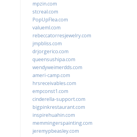
mpzin.com
stcreal.com
PopUpFlea.com
valueml.com
rebeccatorresjewelry.com
jmpbliss.com
drjorgerico.com
queensushipa.com
wendyweimerdds.com
ameri-camp.com
hrsreceivables.com
empconst1.com
cinderella-support.com
bigpinkrestaurant.com
inspirehuahin.com
memmingerspainting.com
jeremypbeasley.com