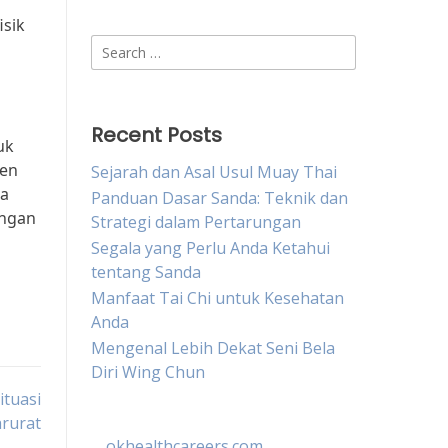
isik
Search
for:
Recent Posts
uk
ten
Sejarah dan Asal Usul Muay Thai
da
Panduan Dasar Sanda: Teknik dan
engan
Strategi dalam Pertarungan
Segala yang Perlu Anda Ketahui
tentang Sanda
Manfaat Tai Chi untuk Kesehatan
Anda
Mengenal Lebih Dekat Seni Bela
Diri Wing Chun
ituasi
rurat
okhealthcareers.com