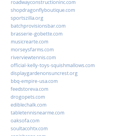
roadwayconstructioninc.com
shopdragonflyboutique.com
sportszilla.org
batchprovisionsbar.com
brasserie-gobette.com
musicrearte.com
morseysfarms.com
riverviewtennis.com
official-kelly-toys-squishmallows.com
displaygardenonsuncrest.org
bbq-empire-usa.com
feedstoreva.com
drogopets.com
ediblechalk.com
tabletennisnearme.com
oaksofa.com
soultacohtx.com