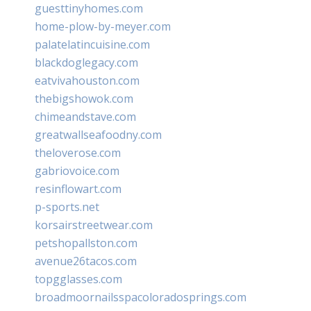
guesttinyhomes.com
home-plow-by-meyer.com
palatelatincuisine.com
blackdoglegacy.com
eatvivahouston.com
thebigshowok.com
chimeandstave.com
greatwallseafoodny.com
theloverose.com
gabriovoice.com
resinflowart.com
p-sports.net
korsairstreetwear.com
petshopallston.com
avenue26tacos.com
topgglasses.com
broadmoornailsspacoloradosprings.com