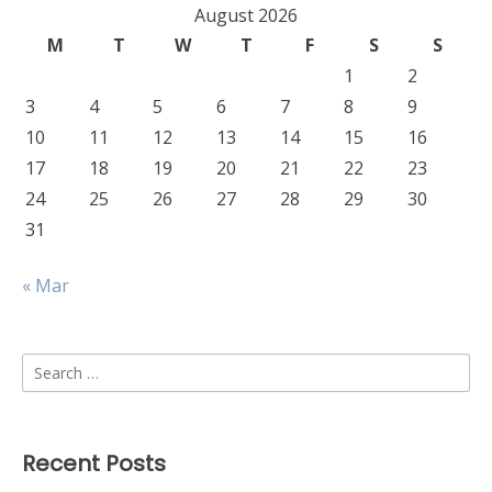
August 2026
M
T
W
T
F
S
S
1
2
3
4
5
6
7
8
9
10
11
12
13
14
15
16
17
18
19
20
21
22
23
24
25
26
27
28
29
30
31
« Mar
Search
for:
Recent Posts