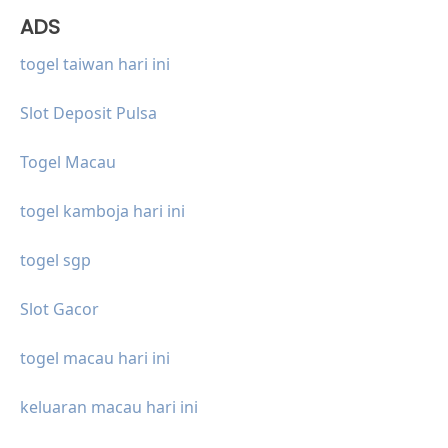
ADS
togel taiwan hari ini
Slot Deposit Pulsa
Togel Macau
togel kamboja hari ini
togel sgp
Slot Gacor
togel macau hari ini
keluaran macau hari ini