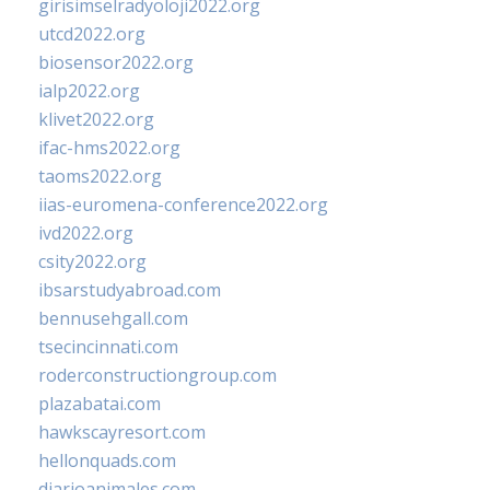
girisimselradyoloji2022.org
utcd2022.org
biosensor2022.org
ialp2022.org
klivet2022.org
ifac-hms2022.org
taoms2022.org
iias-euromena-conference2022.org
ivd2022.org
csity2022.org
ibsarstudyabroad.com
bennusehgall.com
tsecincinnati.com
roderconstructiongroup.com
plazabatai.com
hawkscayresort.com
hellonquads.com
diarioanimales.com