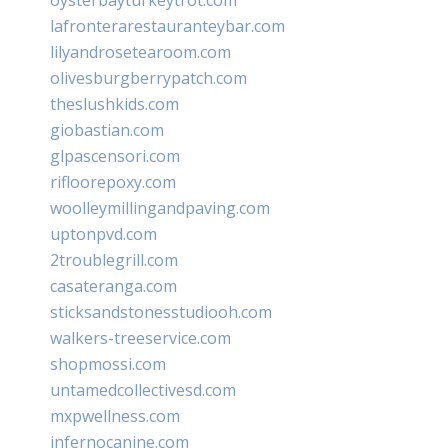
lafronterarestauranteybar.com
lilyandrosetearoom.com
olivesburgberrypatch.com
theslushkids.com
giobastian.com
glpascensori.com
rifloorepoxy.com
woolleymillingandpaving.com
uptonpvd.com
2troublegrill.com
casateranga.com
sticksandstonesstudiooh.com
walkers-treeservice.com
shopmossi.com
untamedcollectivesd.com
mxpwellness.com
infernocanine.com