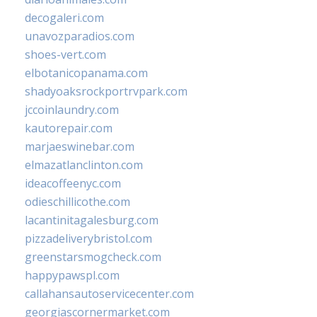
decogaleri.com
unavozparadios.com
shoes-vert.com
elbotanicopanama.com
shadyoaksrockportrvpark.com
jccoinlaundry.com
kautorepair.com
marjaeswinebar.com
elmazatlanclinton.com
ideacoffeenyc.com
odieschillicothe.com
lacantinitagalesburg.com
pizzadeliverybristol.com
greenstarsmogcheck.com
happypawspl.com
callahansautoservicecenter.com
georgiascornermarket.com