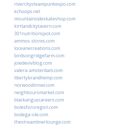
rivercitysteampunkexpo.com
kchoops.net
mountainsideskateshop.com
kirtlandcitytavern.com
301nutritionspot.com
ammos-stores.com
loceanecreations.com
birdsongridgefarm.com
joiedevivblog.com
valera-amsterdam.com
libertybrandhemp.com
norwoodinnwi.com
neighboursmarket.com
blackanguscareers.com
bolesfororegon.com
bodega-ole.com
thestreamlinerlounge.com