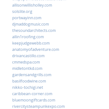
allisonwillisholley.com
solslite.org
portwayinn.com
djmaddogmusic.com
thesoundarchitects.com
allin1roofing.com
keepjudgewebb.com
anatomyofadventure.com
drivancastillo.com
cmmedspa.com
midletontkd.com
gardensandgrills.com
basilfoodwine.com
nikko-tochigi.net
caribbean-corner.com
bluemoongiftcards.com
rivercitysteampunkexpo.com