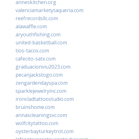
anneskitchen.org
valenciamarketytaqueria.com
reefrecordsllc.com
alawaffle.com
aryouthfishing.com
united-basketball.com
tios-tacos.com
cafecito-satx.com
graduacionviu2023.com
pecanjackstogo.com
zengardendayspa.com
sparklejewelryinc.com
ironcladtattoostudio.com
bruinshome.com
annascleaningsvc.com
wolfcitytattoo.com
oysterbayturkeytrot.com