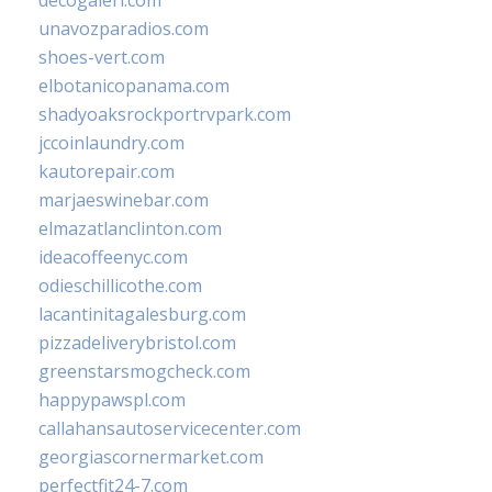
decogaleri.com
unavozparadios.com
shoes-vert.com
elbotanicopanama.com
shadyoaksrockportrvpark.com
jccoinlaundry.com
kautorepair.com
marjaeswinebar.com
elmazatlanclinton.com
ideacoffeenyc.com
odieschillicothe.com
lacantinitagalesburg.com
pizzadeliverybristol.com
greenstarsmogcheck.com
happypawspl.com
callahansautoservicecenter.com
georgiascornermarket.com
perfectfit24-7.com