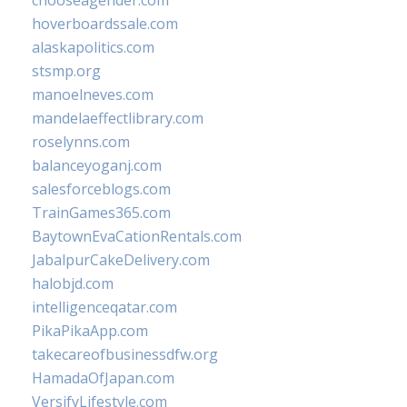
chooseagender.com
hoverboardssale.com
alaskapolitics.com
stsmp.org
manoelneves.com
mandelaeffectlibrary.com
roselynns.com
balanceyoganj.com
salesforceblogs.com
TrainGames365.com
BaytownEvaCationRentals.com
JabalpurCakeDelivery.com
halobjd.com
intelligenceqatar.com
PikaPikaApp.com
takecareofbusinessdfw.org
HamadaOfJapan.com
VersifyLifestyle.com