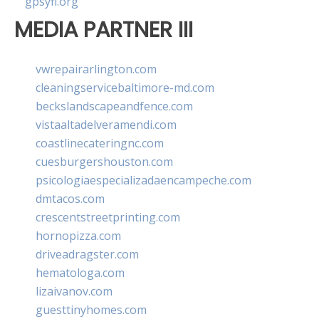
gpsyfl.org
MEDIA PARTNER III
vwrepairarlington.com
cleaningservicebaltimore-md.com
beckslandscapeandfence.com
vistaaltadelveramendi.com
coastlinecateringnc.com
cuesburgershouston.com
psicologiaespecializadaencampeche.com
dmtacos.com
crescentstreetprinting.com
hornopizza.com
driveadragster.com
hematologa.com
lizaivanov.com
guesttinyhomes.com