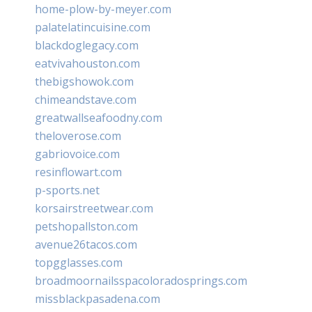
home-plow-by-meyer.com
palatelatincuisine.com
blackdoglegacy.com
eatvivahouston.com
thebigshowok.com
chimeandstave.com
greatwallseafoodny.com
theloverose.com
gabriovoice.com
resinflowart.com
p-sports.net
korsairstreetwear.com
petshopallston.com
avenue26tacos.com
topgglasses.com
broadmoornailsspacoloradosprings.com
missblackpasadena.com