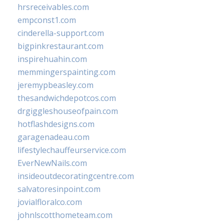
hrsreceivables.com
empconst1.com
cinderella-support.com
bigpinkrestaurant.com
inspirehuahin.com
memmingerspainting.com
jeremypbeasley.com
thesandwichdepotcos.com
drgiggleshouseofpain.com
hotflashdesigns.com
garagenadeau.com
lifestylechauffeurservice.com
EverNewNails.com
insideoutdecoratingcentre.com
salvatoresinpoint.com
jovialfloralco.com
johnlscotthometeam.com