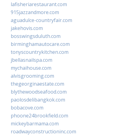
lafisheriarestaurant.com
915jazzandmore.com
aguadulce-countryfair.com
jakehovis.com
bosswingsduluth.com
birminghamautocare.com
tonyscountrykitchen.com
jbellasnailspa.com
mychaihouse.com
alvisgrooming.com
thegeorginaestate.com
blythewoodseafood.com
paolosdelibangkok.com
bobacove.com
phoone24brookfield.com
mickeybarmama.com
roadwayconstructioninc.com