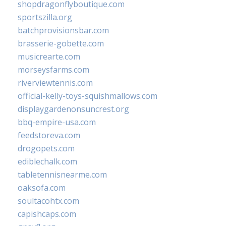
shopdragonflyboutique.com
sportszilla.org
batchprovisionsbar.com
brasserie-gobette.com
musicrearte.com
morseysfarms.com
riverviewtennis.com
official-kelly-toys-squishmallows.com
displaygardenonsuncrest.org
bbq-empire-usa.com
feedstoreva.com
drogopets.com
ediblechalk.com
tabletennisnearme.com
oaksofa.com
soultacohtx.com
capishcaps.com