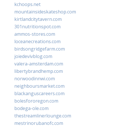
kchoops.net
mountainsideskateshop.com
kirtlandcitytavern.com
301nutritionspot.com
ammos-stores.com
loceanecreations.com
birdsongridgefarm.com
joiedevivblog.com
valera-amsterdam.com
libertybrandhemp.com
norwoodinnwi.com
neighboursmarket.com
blackanguscareers.com
bolesfororegon.com
bodega-ole.com
thestreamlinerlounge.com
mestrinorubanofc.com