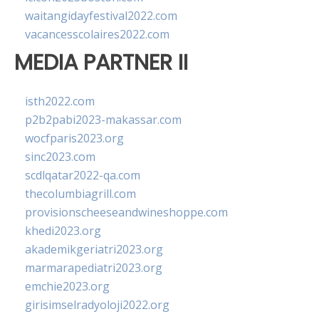
waitangidayfestival2022.com
vacancesscolaires2022.com
MEDIA PARTNER II
isth2022.com
p2b2pabi2023-makassar.com
wocfparis2023.org
sinc2023.com
scdlqatar2022-qa.com
thecolumbiagrill.com
provisionscheeseandwineshoppe.com
khedi2023.org
akademikgeriatri2023.org
marmarapediatri2023.org
emchie2023.org
girisimselradyoloji2022.org