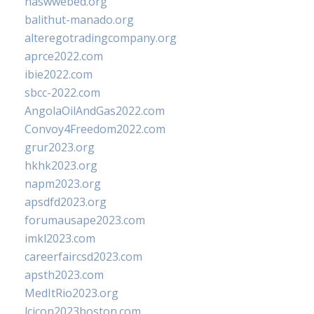
naswwebed.org
balithut-manado.org
alteregotradingcompany.org
aprce2022.com
ibie2022.com
sbcc-2022.com
AngolaOilAndGas2022.com
Convoy4Freedom2022.com
grur2023.org
hkhk2023.org
napm2023.org
apsdfd2023.org
forumausape2023.com
imkl2023.com
careerfaircsd2023.com
apsth2023.com
MedItRio2023.org
lcicon2023boston.com