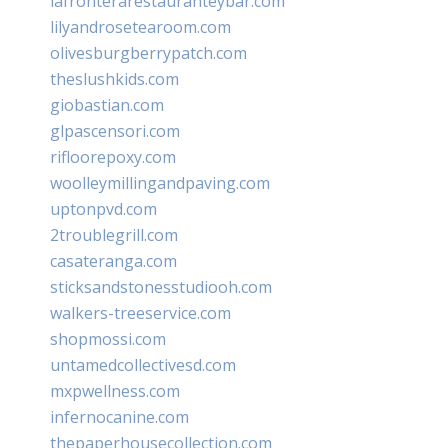
lafronterarestauranteybar.com
lilyandrosetearoom.com
olivesburgberrypatch.com
theslushkids.com
giobastian.com
glpascensori.com
rifloorepoxy.com
woolleymillingandpaving.com
uptonpvd.com
2troublegrill.com
casateranga.com
sticksandstonesstudiooh.com
walkers-treeservice.com
shopmossi.com
untamedcollectivesd.com
mxpwellness.com
infernocanine.com
thepaperhousecollection.com