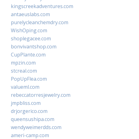
kingscreekadventures.com
antaeuslabs.com
purelycleanchemdry.com
WishOping.com
shoplegacee.com
bonvivantshop.com
CupPlante.com
mpzin.com
stcreal.com
PopUpFlea.com
valueml.com
rebeccatorresjewelry.com
jmpbliss.com
drjorgerico.com
queensushipa.com
wendyweimerdds.com
ameri-camp.com