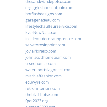
thesandwichdepotcos.com
drgiggleshouseofpain.com
hotflashdesigns.com
garagenadeau.com
lifestylechauffeurservice.com
EverNewNails.com
insideoutdecoratingcentre.com
salvatoresinpoint.com
jovialfloralco.com
johnlscotthometeam.com
u-seehomes.com
watersportslagonissi.com
mischieffashion.com
eduwyre.com
retro-interiors.com
theblvd-boise.com
fpet2023.org