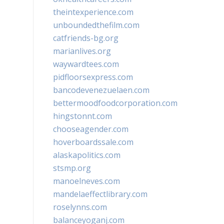
theintexperience.com
unboundedthefilm.com
catfriends-bg.org
marianlives.org
waywardtees.com
pidfloorsexpress.com
bancodevenezuelaen.com
bettermoodfoodcorporation.com
hingstonnt.com
chooseagender.com
hoverboardssale.com
alaskapolitics.com
stsmp.org
manoelneves.com
mandelaeffectlibrary.com
roselynns.com
balanceyoganj.com