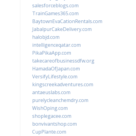
salesforceblogs.com
TrainGames365.com
BaytownEvaCationRentals.com
JabalpurCakeDelivery.com
halobjd.com
intelligenceqatar.com
PikaPikaApp.com
takecareofbusinessdfw.org
HamadaOfJapan.com
VersifyLifestyle.com
kingscreekadventures.com
antaeuslabs.com
purelycleanchemdry.com
WishOping.com
shoplegacee.com
bonvivantshop.com
CupPlante.com