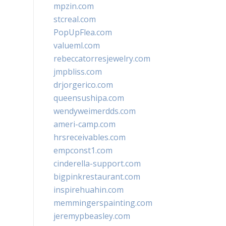
mpzin.com
stcreal.com
PopUpFlea.com
valueml.com
rebeccatorresjewelry.com
jmpbliss.com
drjorgerico.com
queensushipa.com
wendyweimerdds.com
ameri-camp.com
hrsreceivables.com
empconst1.com
cinderella-support.com
bigpinkrestaurant.com
inspirehuahin.com
memmingerspainting.com
jeremypbeasley.com