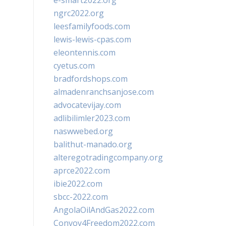
e-smart2022.org
ngrc2022.org
leesfamilyfoods.com
lewis-lewis-cpas.com
eleontennis.com
cyetus.com
bradfordshops.com
almadenranchsanjose.com
advocatevijay.com
adlibilimler2023.com
naswwebed.org
balithut-manado.org
alteregotradingcompany.org
aprce2022.com
ibie2022.com
sbcc-2022.com
AngolaOilAndGas2022.com
Convoy4Freedom2022.com