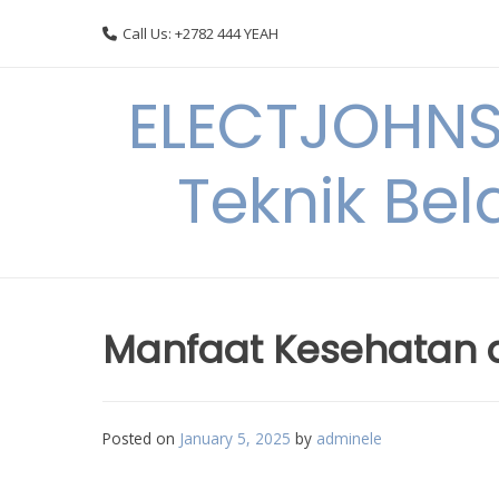
Skip
Call Us: +2782 444 YEAH
to
content
ELECTJOHNS
Teknik Bel
Manfaat Kesehatan da
Posted on
January 5, 2025
by
adminele